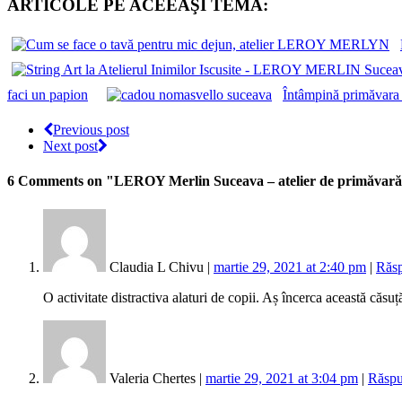
ARTICOLE PE ACEEAŞI TEMĂ:
faci un papion
Întâmpină primăvara c
Previous post
Next post
6 Comments
on "LEROY Merlin Suceava – atelier de primăvară, 
Claudia L Chivu |
martie 29, 2021 at 2:40 pm
|
Răs
O activitate distractiva alaturi de copii. Aș încerca această căsu
Valeria Chertes |
martie 29, 2021 at 3:04 pm
|
Răsp