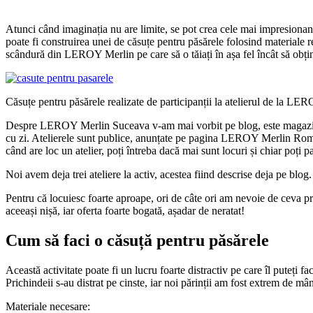
Atunci când imaginația nu are limite, se pot crea cele mai impresionante
poate fi construirea unei de căsuțe pentru păsărele folosind materiale re
scândură din LEROY Merlin pe care să o tăiați în așa fel încât să obțin
Căsuțe pentru păsărele realizate de participanții la atelierul de la L
Despre LEROY Merlin Suceava v-am mai vorbit pe blog, este magazinul me
cu zi. Atelierele sunt publice, anunțate pe pagina LEROY Merlin România
când are loc un atelier, poți întreba dacă mai sunt locuri și chiar poți pa
Noi avem deja trei ateliere la activ, acestea fiind descrise deja pe blog.
Pentru că locuiesc foarte aproape, ori de câte ori am nevoie de ceva pri
aceeași nișă, iar oferta foarte bogată, așadar de neratat!
Cum să faci o căsuță pentru păsărele
Această activitate poate fi un lucru foarte distractiv pe care îl puteți 
Prichindeii s-au distrat pe cinste, iar noi părinții am fost extrem de mâ
Materiale necesare: