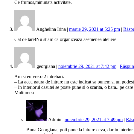
Ce frumos,minunata activitate.
Anghelina Irina |
martie 29, 2021 at 5:25 pm
|
Răsp
Cat de tare!Nu stiam ca organizeaza asemenea ateliere
georgiana |
noiembrie 29, 2021 at 7:42 pm
|
Răspun
Am si eu vre-o 2 intrebari:
– La acea gaura de intrare nu este indicat sa punem si un podes
– In interiorul casutei se poate pune si o scarita, o bara.. pe care
Multumesc
Admin |
noiembrie 29, 2021 at 7:49 pm
|
Răs
Buna Georgiana, poti pune la intrare ceva, dar in interior 