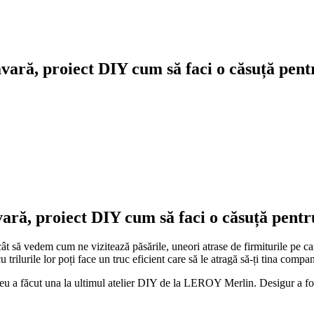
ară, proiect DIY cum să faci o căsuță pent
ră, proiect DIY cum să faci o căsuță pentr
 să vedem cum ne vizitează păsările, uneori atrase de firmiturile pe car
trilurile lor poți face un truc eficient care să le atragă să-ți tina compan
meu a făcut una la ultimul atelier DIY de la LEROY Merlin. Desigur a fos