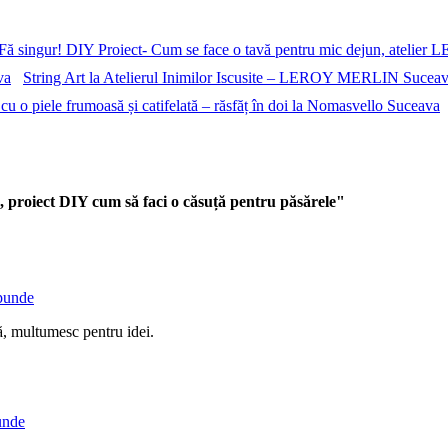
Fă singur! DIY Proiect- Cum se face o tavă pentru mic dejun, atel
String Art la Atelierul Inimilor Iscusite – LEROY MERLIN Sucea
u o piele frumoasă și catifelată – răsfăț în doi la Nomasvello Suceava
proiect DIY cum să faci o căsuță pentru păsărele"
punde
ță, multumesc pentru idei.
unde