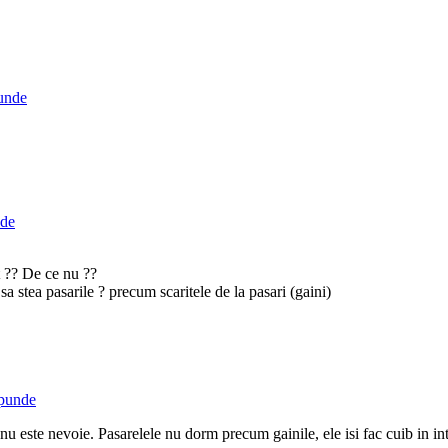
unde
de
t ?? De ce nu ??
 sa stea pasarile ? precum scaritele de la pasari (gaini)
punde
nu este nevoie. Pasarelele nu dorm precum gainile, ele isi fac cuib in int