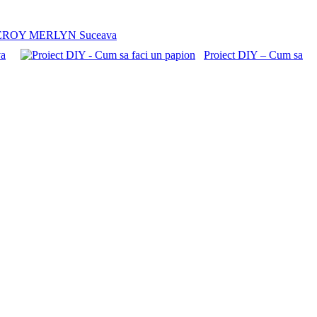
ier LEROY MERLYN Suceava
va
Proiect DIY – Cum sa