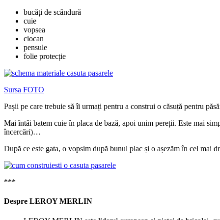
bucăți de scândură
cuie
vopsea
ciocan
pensule
folie protecție
Sursa FOTO
Pașii pe care trebuie să îi urmați pentru a construi o căsuță pentru păsăr
Mai întâi batem cuie în placa de bază, apoi unim pereții. Este mai simpl
încercări)…
După ce este gata, o vopsim după bunul plac și o așezăm în cel mai 
***
Despre LEROY MERLIN