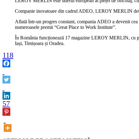
LEROY MERLIN este liderul european al pieței de bricolaj, cu o is
Companie inovatoare din cadrul ADEO, LEROY MERLIN deține ap
Aflată într-un progres constant, compania ADEO a devenit cea 
numeroasele premii “Great Place to Work Institute”.
În România funcționează 17 magazine LEROY MERLIN, cu peste 
Iași, Timișoara și Oradea.
118
57