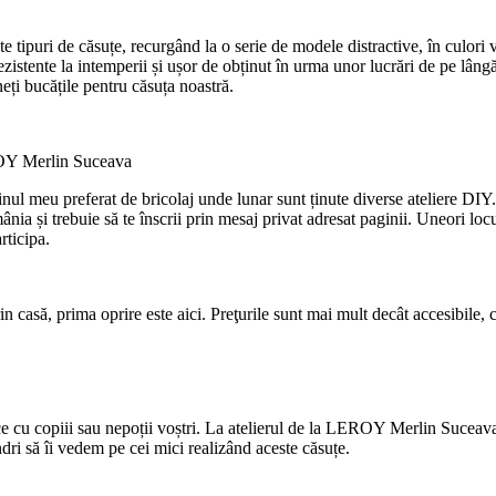
 tipuri de căsuțe, recurgând la o serie de modele distractive, în culori vi
zistente la intemperii și ușor de obținut în urma unor lucrări de pe lângă
eți bucățile pentru căsuța noastră.
EROY Merlin Suceava
u preferat de bricolaj unde lunar sunt ținute diverse ateliere DIY. Aic
 și trebuie să te înscrii prin mesaj privat adresat paginii. Uneori locur
rticipa.
n casă, prima oprire este aici. Preţurile sunt mai mult decât accesibile, 
face cu copiii sau nepoții voștri. La atelierul de la LEROY Merlin Suceava a
ndri să îi vedem pe cei mici realizând aceste căsuțe.