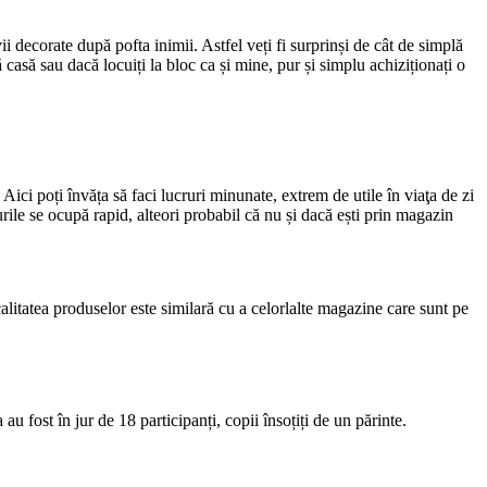
i decorate după pofta inimii. Astfel veți fi surprinși de cât de simplă
 casă sau dacă locuiți la bloc ca și mine, pur și simplu achiziționați o
i poți învăța să faci lucruri minunate, extrem de utile în viaţa de zi
ile se ocupă rapid, alteori probabil că nu și dacă ești prin magazin
calitatea produselor este similară cu a celorlalte magazine care sunt pe
u fost în jur de 18 participanți, copii însoțiți de un părinte.