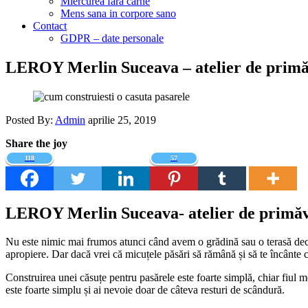
Miercurea fara carne
Mens sana in corpore sano
Contact
GDPR – date personale
LEROY Merlin Suceava – atelier de primăv
Posted By:
Admin
aprilie 25, 2019
Share the joy
118
57
LEROY Merlin Suceava- atelier de primăva
Nu este nimic mai frumos atunci când avem o grădină sau o terasă decât
apropiere. Dar dacă vrei că micuțele păsări să rămână și să te încânte cu 
Construirea unei căsuțe pentru pasărele este foarte simplă, chiar fiul 
este foarte simplu și ai nevoie doar de câteva resturi de scândură.