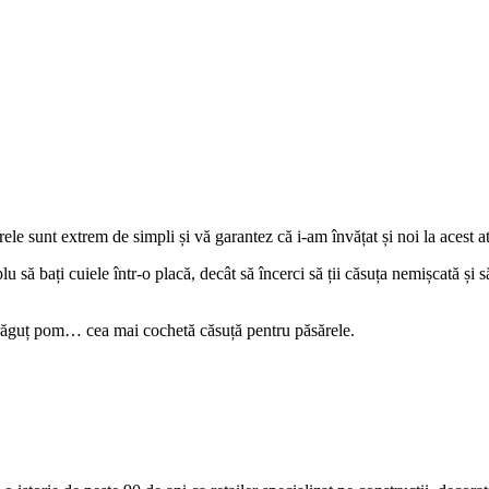
ele sunt extrem de simpli și vă garantez că i-am învățat și noi la acest at
u să bați cuiele într-o placă, decât să încerci să ții căsuța nemișcată și 
drăguț pom… cea mai cochetă căsuță pentru păsărele.