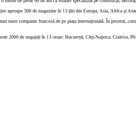
torie de peste 90 de ani ca retailer specializat pe construcții, decorați
roape 500 de magazine în 13 țări din Europa, Asia, Africa și Ameri
mai mare companie franceză de pe piața internațională. În prezent, com
2000 de angajați în 13 orașe: București, Cluj-Napoca, Craiova, Ploi