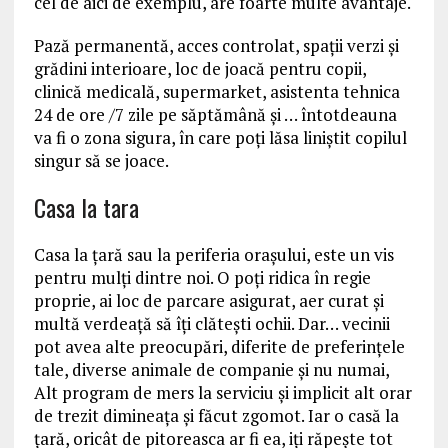
cel de aici de exemplu, are foarte multe avantaje.
Pază permanentă, acces controlat, spaţii verzi și
grădini interioare, loc de joacă pentru copii,
clinică medicală, supermarket, asistenta tehnica
24 de ore /7 zile pe săptămână și … întotdeauna
va fi o zona sigura, în care poți lăsa liniștit copilul
singur să se joace.
Casa la tara
Casa la ţară sau la periferia orașului, este un vis
pentru mulţi dintre noi. O poți ridica în regie
proprie, ai loc de parcare asigurat, aer curat și
multă verdeață să îți clătești ochii. Dar… vecinii
pot avea alte preocupări, diferite de preferinţele
tale, diverse animale de companie și nu numai,
Alt program de mers la serviciu și implicit alt orar
de trezit dimineața și făcut zgomot. Iar o casă la
ţară, oricât de pitoreasca ar fi ea, iți răpește tot