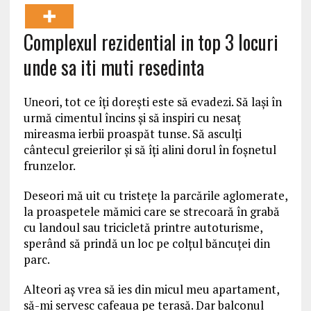
Complexul rezidential in top 3 locuri
unde sa iti muti resedinta
Uneori, tot ce îţi doreşti este să evadezi. Să laşi în
urmă cimentul încins şi să inspiri cu nesaţ
mireasma ierbii proaspăt tunse. Să asculţi
cântecul greierilor şi să îţi alini dorul în foşnetul
frunzelor.
Deseori mă uit cu tristeţe la parcările aglomerate,
la proaspetele mămici care se strecoară în grabă
cu landoul sau tricicletă printre autoturisme,
sperând să prindă un loc pe colţul băncuţei din
parc.
Alteori aş vrea să ies din micul meu apartament,
să-mi servesc cafeaua pe terasă. Dar balconul