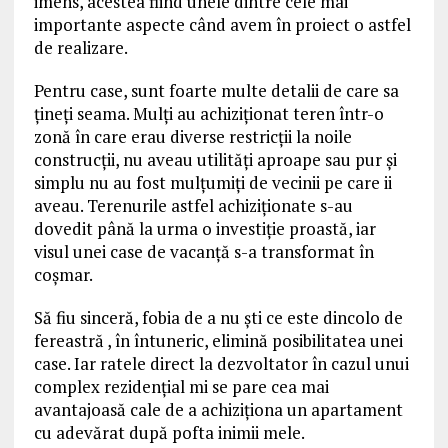
imens, acestea fiind unele dintre cele mai
importante aspecte când avem în proiect o astfel
de realizare.
Pentru case, sunt foarte multe detalii de care sa
țineți seama. Mulţi au achiziționat teren într-o
zonă în care erau diverse restricții la noile
construcții, nu aveau utilități aproape sau pur și
simplu nu au fost mulțumiți de vecinii pe care ii
aveau. Terenurile astfel achiziționate s-au
dovedit până la urma o investiție proastă, iar
visul unei case de vacanţă s-a transformat în
coșmar.
Să fiu sinceră, fobia de a nu ști ce este dincolo de
fereastră , în întuneric, elimină posibilitatea unei
case. Iar ratele direct la dezvoltator în cazul unui
complex rezidențial mi se pare cea mai
avantajoasă cale de a achiziționa un apartament
cu adevărat după pofta inimii mele.