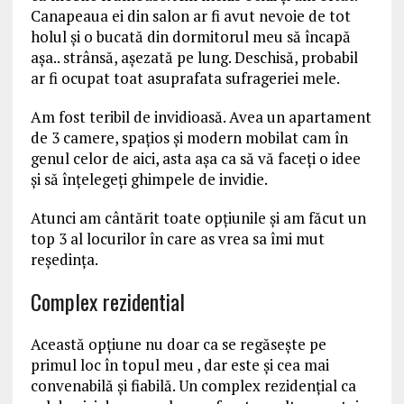
Canapeaua ei din salon ar fi avut nevoie de tot
holul şi o bucată din dormitorul meu să încapă
aşa.. strânsă, aşezată pe lung. Deschisă, probabil
ar fi ocupat toat asuprafata sufrageriei mele.
Am fost teribil de invidioasă. Avea un apartament
de 3 camere, spaţios şi modern mobilat cam în
genul celor de aici, asta aşa ca să vă faceţi o idee
şi să înţelegeţi ghimpele de invidie.
Atunci am cântărit toate opțiunile și am făcut un
top 3 al locurilor în care as vrea sa îmi mut
reședința.
Complex rezidential
Această opțiune nu doar ca se regăsește pe
primul loc în topul meu , dar este și cea mai
convenabilă și fiabilă. Un complex rezidențial ca