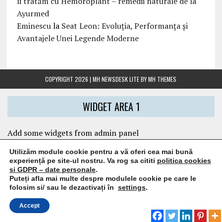
îi tratăm cu Hemoroplant – remedii naturale de la
Ayurmed
Eminescu
la
Seat Leon: Evoluția, Performanța și
Avantajele Unei Legende Moderne
COPYRIGHT 2026 | MH NEWSDESK LITE BY
MH THEMES
WIDGET AREA 1
Add some widgets from admin panel
Utilizăm module cookie pentru a vă oferi cea mai bună
experiență pe site-ul nostru. Va rog sa cititi
politica cookies
LINKS
si GDPR – date personale
.
Puteți afla mai multe despre modulele cookie pe care le
folosim si/ sau le dezactivați în
settings
.
IoanaRadu.com
caietul-cristinei.ro
Accept
pediverse.ro