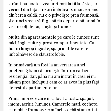
strâmt nu poate avea pretenţii la titlul ăsta, iar
vecinul din faţă, uneori îmbrăcat sumar, sorbind
din berea caldă, nu e o privelişte prea frumoasă…
şi atunci vreau să fug… să fiu departe, să prind în
vis un colţ de rai, liniştit şi frumos.
Multe din apartamentele pe care le cunosc sunt
mici, înghesuite şi prost compartimentate. Cu
holuri lungi şi înguste, spaţii inutile care te
îmbolnăvesc de claustrofobie.
În primăvară am fost la aniversarea unei
prietene. Ştiam că locuieşte într-un cartier
rezidenţial dar, până nu am intrat în casă ei nu
mi-am prea închipuit cam ce ar avea în plus faţă
de restul apartamentelor.
Prima impresie care m-a lovit a fost… spaţiul,
imens, aerisit, luminos. Camerele mari, cochete,
cu mobile frumoase. Am închis ochii şi am oftat.