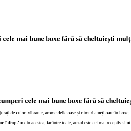
 cele mai bune boxe fără să cheltuiești mulț
cumperi cele mai bune boxe fără să cheltuieș
urați de culori vibrante, arome delicioase și ritmuri amețitoare în boxe,
 înfruptăm din acestea, iar între toate, auzul este cel mai receptiv simt 