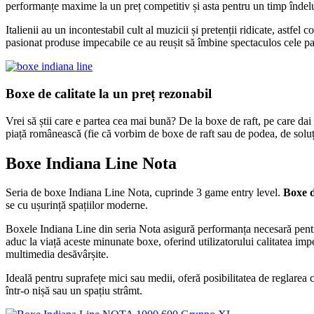
performanțe maxime la un preț competitiv și asta pentru un timp îndel
Italienii au un incontestabil cult al muzicii și pretenții ridicate, astfe
pasionat produse impecabile ce au reușit să îmbine spectaculos cele pa
Boxe de calitate la un preț rezonabil
Vrei să știi care e partea cea mai bună? De la boxe de raft, pe care dai 
piață românească (fie că vorbim de boxe de raft sau de podea, de soluți
Boxe Indiana Line Nota
Seria de boxe Indiana Line Nota, cuprinde 3 game entry level.
Boxe d
se cu ușurință spațiilor moderne.
Boxele Indiana Line din seria Nota asigură performanța necesară pentru
aduc la viață aceste minunate boxe, oferind utilizatorului calitatea imp
multimedia desăvârșite.
Ideală pentru suprafețe mici sau medii, oferă posibilitatea de reglarea 
într-o nișă sau un spațiu strâmt.