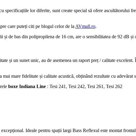
pecificațiile lor diferite, sunt create special să ofere ascultătorului fr
e care puteți citi pe blogul celor de la
AVmall.ro
.
i și de bas din polipropilena de 16 cm, are o sensibilitatea de 92 dB și 
tate și un sunet unic, au de asemenea un raport preț / calitate excelent. 
a mai mare fidelitate și calitate acustică, obținând rezultate cu adevărat 
rele
boxe Indiana Line
: Tesi 241, Tesi 242, Tesi 261, Tesi 262
t excepțional. Ideale pentru spații largi Bass Reflexul este montat fron