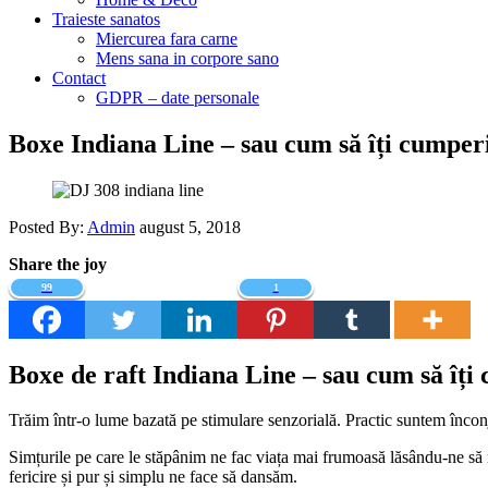
Traieste sanatos
Miercurea fara carne
Mens sana in corpore sano
Contact
GDPR – date personale
Boxe Indiana Line – sau cum să îți cumperi
Posted By:
Admin
august 5, 2018
Share the joy
99
1
Boxe de raft Indiana Line – sau cum să îți 
Trăim într-o lume bazată pe stimulare senzorială. Practic suntem înconj
Simțurile pe care le stăpânim ne fac viața mai frumoasă lăsându-ne să ne
fericire și pur și simplu ne face să dansăm.