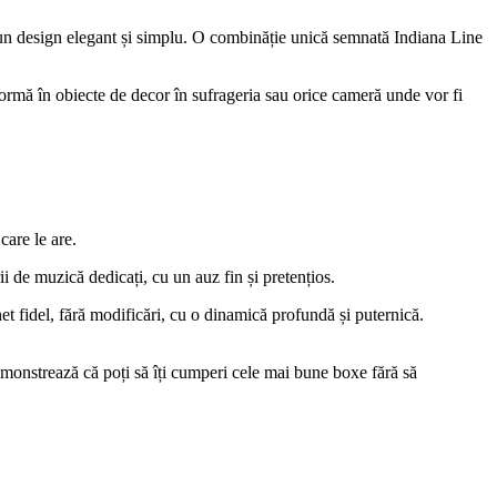
 cu un design elegant și simplu. O combinăție unică semnată Indiana Line
nsformă în obiecte de decor în sufrageria sau orice cameră unde vor fi
care le are.
i de muzică dedicați, cu un auz fin și pretențios.
t fidel, fără modificări, cu o dinamică profundă și puternică.
emonstrează că poți să îți cumperi cele mai bune boxe fără să