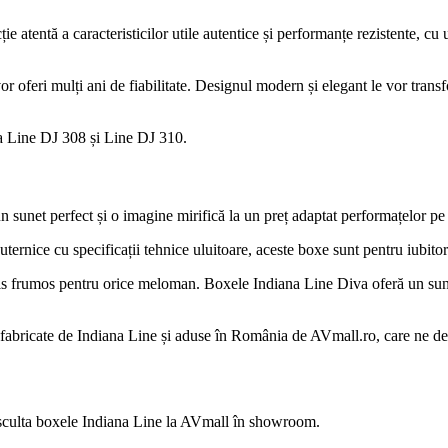
ție atentă a caracteristicilor utile autentice și performanțe rezistente,
 vor oferi mulți ani de fiabilitate. Designul modern și elegant le vor tra
a Line DJ 308 și Line DJ 310.
 sunet perfect și o imagine mirifică la un preț adaptat performațelor pe 
ternice cu specificații tehnice uluitoare, aceste boxe sunt pentru iubitori
vis frumos pentru orice meloman. Boxele Indiana Line Diva oferă un sune
, fabricate de Indiana Line și aduse în România de AVmall.ro, care ne d
i asculta boxele Indiana Line la AVmall în showroom.