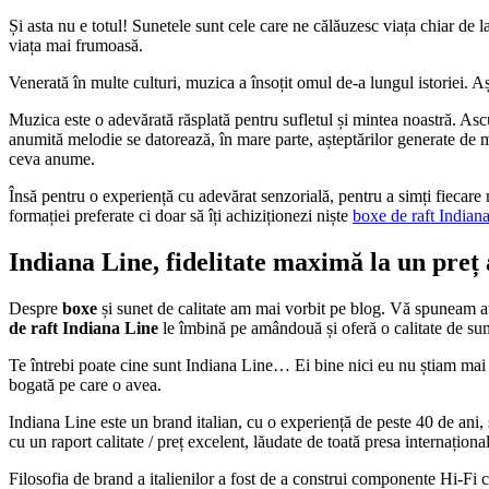
Și asta nu e totul! Sunetele sunt cele care ne călăuzesc viața chiar de
viața mai frumoasă.
Venerată în multe culturi, muzica a însoțit omul de-a lungul istoriei. A
Muzica este o adevărată răsplată pentru sufletul și mintea noastră. Ascu
anumită melodie se datorează, în mare parte, așteptărilor generate de m
ceva anume.
Însă pentru o experiență cu adevărat senzorială, pentru a simți fiecare
formației preferate ci doar să îți achiziționezi niște
boxe de raft Indian
Indiana Line, fidelitate maximă la un preț 
Despre
boxe
și sunet de calitate am mai vorbit pe blog. Vă spuneam at
de raft Indiana Line
le îmbină pe amândouă și oferă o calitate de sun
Te întrebi poate cine sunt Indiana Line… Ei bine nici eu nu știam mai n
bogată pe care o avea.
Indiana Line este un brand italian, cu o experiență de peste 40 de ani,
cu un raport calitate / preț excelent, lăudate de toată presa internaționa
Filosofia de brand a italienilor a fost de a construi componente Hi-Fi ca