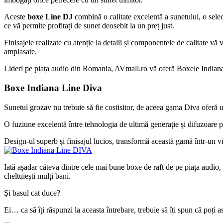
Aceste
boxe Line DJ
combină o calitate excelentă a sunetului, o selec
ce vă permite profitați de sunet deosebit la un preț just.
Finisajele realizate cu atenție la detalii și componentele de calitate vă
amplasate.
Lideri pe piața audio din Romania, AVmall.ro vă oferă Boxele Indian
Boxe Indiana Line Diva
Sunetul grozav nu trebuie să fie costisitor, de aceea gama Diva oferă un
O fuziune excelentă între tehnologia de ultimă generație și difuzoare pu
Design-ul superb și finisajul lucios, transformă această gamă într-un 
Iată așadar câteva dintre cele mai bune boxe de raft de pe piața audio
cheltuiești mulți bani.
Şi basul cat duce?
Ei… ca să îți răspunzi la aceasta întrebare, trebuie să îți spun că poț