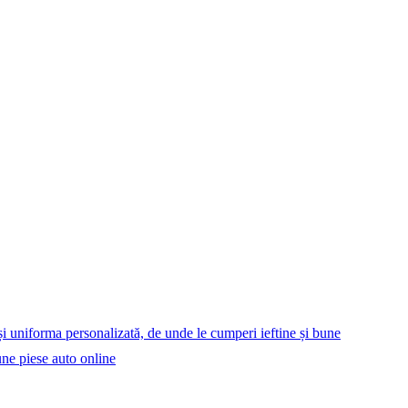
i uniforma personalizată, de unde le cumperi ieftine și bune
ne piese auto online