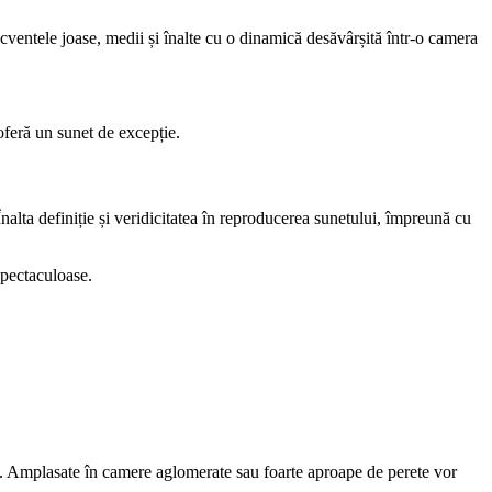
ecventele joase, medii și înalte cu o dinamică desăvârșită într-o camera
oferă un sunet de excepție.
Înalta definiție și veridicitatea în reproducerea sunetului, împreună cu
spectaculoase.
tal. Amplasate în camere aglomerate sau foarte aproape de perete vor