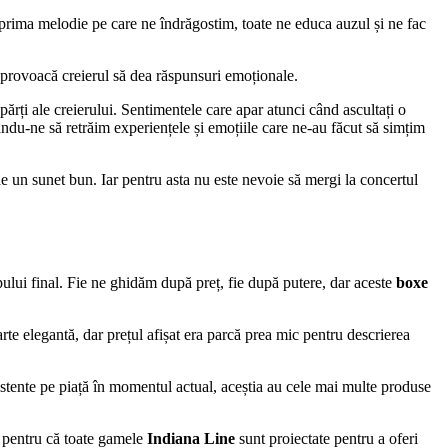
, prima melodie pe care ne îndrăgostim, toate ne educa auzul și ne fac
ne provoacă creierul să dea răspunsuri emoționale.
ărți ale creierului. Sentimentele care apar atunci când ascultați o
ndu-ne să retrăim experiențele și emoțiile care ne-au făcut să simțim
de un sunet bun. Iar pentru asta nu este nevoie să mergi la concertul
ului final. Fie ne ghidăm după preț, fie după putere, dar aceste
boxe
te elegantă, dar prețul afișat era parcă prea mic pentru descrierea
xistente pe piață în momentul actual, aceștia au cele mai multe produse
t, pentru că toate gamele
Indiana Line
sunt proiectate pentru a oferi