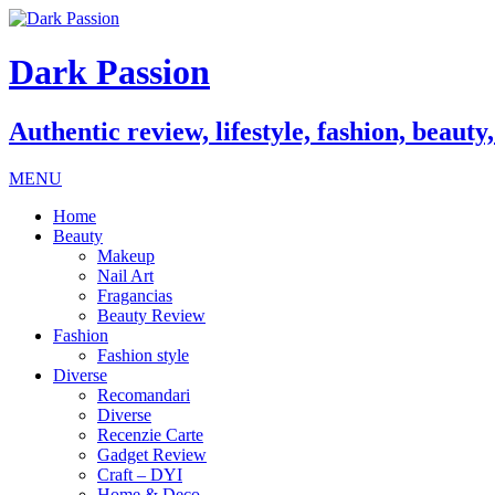
Dark Passion
Authentic review, lifestyle, fashion, beauty
MENU
Home
Beauty
Makeup
Nail Art
Fragancias
Beauty Review
Fashion
Fashion style
Diverse
Recomandari
Diverse
Recenzie Carte
Gadget Review
Craft – DYI
Home & Deco