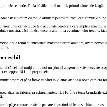
 la primele secunde. De la bătăile inimii mamei, primul cântec de leagăn
șadar astăzi simțim cu toții o afinitate pentru muzică, căci ritmurile ei 
ltarea unui cântec duce la o activitate cerebrală care implică mai multe p
intea noastră, căci muzica duce la amintirea evenimentelor trecute, făcâ
 melodie și a retrăi cu intensitate maximă fiecare amintire, avem nevoie 
a Line
.
accesibil
unci că cei mai mulți dintre noi nu știm să alegem boxele adecvate scop
et excepțională la un preț excelent.
imic despre ei până într-o zi când mi-a atras atenția o boxă care era foar
 specializat în fabricarea echipamentelor HI-FI. Între toate brandurile e
lă.
re depășesc caracteristicile pe care le pretind că le au și chiar au reuși