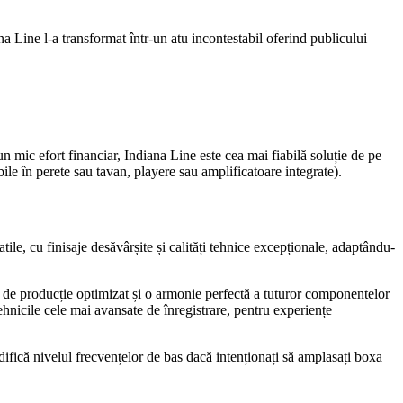
ana Line l-a transformat într-un atu incontestabil oferind publicului
 un mic efort financiar, Indiana Line este cea mai fiabilă soluție de pe
le în perete sau tavan, playere sau amplificatoare integrate).
ile, cu finisaje desăvârșite și calități tehnice excepționale, adaptându-
s de producție optimizat și o armonie perfectă a tuturor componentelor
ehnicile cele mai avansate de înregistrare, pentru experiențe
difică nivelul frecvențelor de bas dacă intenționați să amplasați boxa