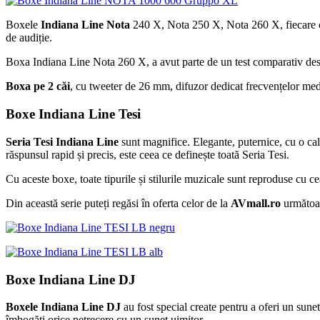
Boxele
Indiana Line Nota
240 X, Nota 250 X, Nota 260 X, fiecare cu s
de audiție.
Boxa Indiana Line Nota 260 X, a avut parte de un test comparativ despr
Boxa pe 2 căi
, cu tweeter de 26 mm, difuzor dedicat frecvențelor medi
Boxe Indiana Line Tesi
Seria Tesi Indiana Line
sunt magnifice. Elegante, puternice, cu o cali
răspunsul rapid și precis, este ceea ce definește toată Seria Tesi.
Cu aceste boxe, toate tipurile și stilurile muzicale sunt reproduse cu ce
Din această serie puteți regăsi în oferta celor de la
AVmall.ro
următoa
Boxe Indiana Line DJ
Boxele Indiana Line DJ
au fost special create pentru a oferi un sune
îmbogăți orice petrecere cu un sunet uimitor.