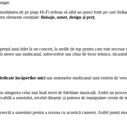
ungat.
l consolidarea de pe piața Hi-Fi trebuia să aibă un punct forte pe care Indi
tru elemente esențiale:
finisaje, sunet, design și preț
.
prețul unui bilet la un concert, la seriile de top pentru care este necesar
i stereo sau multicanal, subwoofere sau chiar de boxe tehnice, incastrabi
edicate încăperilor mici
sau sistemelor multicanal sunt extrem de versat
 atingerea celui mai înalt nivel de fidelitate muzicală. Astfel un proce
ecabilă a sunetului, nivelul dinamic și puterea de manipulare cerute de t
corectă a sunetului pentru a rezona cu acustică camerei. Astfel puteți mo