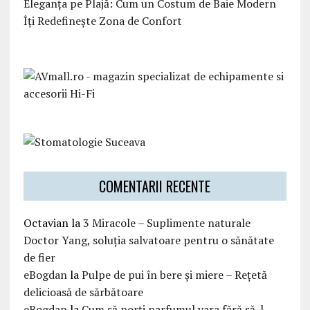
Eleganța pe Plajă: Cum un Costum de Baie Modern
Îți Redefinește Zona de Confort
COMENTARII RECENTE
Octavian
la
3 Miracole – Suplimente naturale
Doctor Yang, soluția salvatoare pentru o sănătate
de fier
eBogdan
la
Pulpe de pui în bere și miere – Rețetă
delicioasă de sărbătoare
eBogdan
la
Cum să porți parfumul vara fără să-l