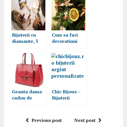
Bijuterii cu
Cum sa faci
diamante, 3
decoratiuni
sfaturi utile
pentru bradul
pentru a alege
de craciun, din
altfel de
felii de citrice
cadouri de
craciun
Geanta dama
Chic Bijoux –
cadou de
Bijuterii
Craciun
personalizate
din argint,
colecția de
Previous post
Next post
iarna 2019