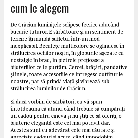
cum le alegem
De Crăciun luminițele sclipesc feerice aducând
bucurie tuturor. E sărbătoare și un sentiment de
fericire îți inundă sufletul într-un mod
inexplicabil. Beculețe multicolore se oglindesc în
strălucirea ochilor noștri, în globurile așezate cu
nostalgie în brad, în pietrele prețioase a
bijuteriilor ce le purtăm. Cercei, brățări, pandative
și inele, toate accesoriile ce întregesc outfiturile
noastre, par să prindă viață și vibrează sub
strălucirea luminilor de Crăciun.
Și dacă vorbim de sărbători, eu vă spun
întotdeauna că atunci când trebuie să cumpărați
un cadou pentru cineva și nu știți ce să oferiți, o
bijuterie elegantă este cel mai potrivit dar.
Acestea sunt cu adevărat cele mai căutate și
apreciate cadouri și acum, când împodobim