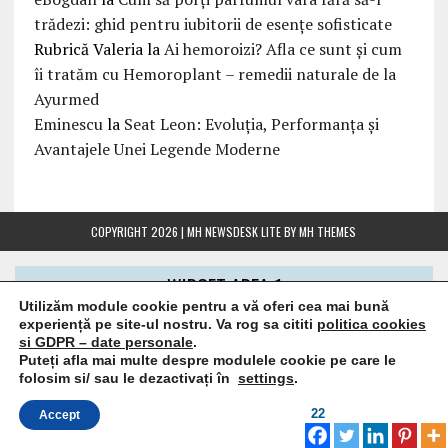
trădezi: ghid pentru iubitorii de esențe sofisticate
Rubrică Valeria
la
Ai hemoroizi? Afla ce sunt și cum
îi tratăm cu Hemoroplant – remedii naturale de la
Ayurmed
Eminescu
la
Seat Leon: Evoluția, Performanța și
Avantajele Unei Legende Moderne
COPYRIGHT 2026 | MH NEWSDESK LITE BY
MH THEMES
WIDGET AREA 1
Utilizăm module cookie pentru a vă oferi cea mai bună
experiență pe site-ul nostru. Va rog sa cititi
politica cookies
Add some widgets from admin panel
si GDPR – date personale
.
Puteți afla mai multe despre modulele cookie pe care le
folosim si/ sau le dezactivați în
settings
.
LINKS
22
Accept