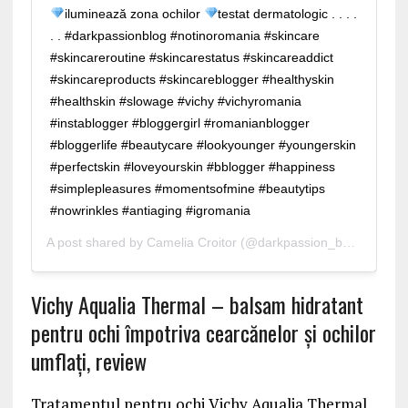
iluminează zona ochilor
testat dermatologic . . . .
. . #darkpassionblog #notinoromania #skincare
#skincareroutine #skincarestatus #skincareaddict
#skincareproducts #skincareblogger #healthyskin
#healthskin #slowage #vichy #vichyromania
#instablogger #bloggergirl #romanianblogger
#bloggerlife #beautycare #lookyounger #youngerskin
#perfectskin #loveyourskin #bblogger #happiness
#simplepleasures #momentsofmine #beautytips
#nowrinkles #antiaging #igromania
A post shared by
Camelia Croitor
(@darkpassion_beautyblog) on
Vichy Aqualia Thermal – balsam hidratant
pentru ochi împotriva cearcănelor și ochilor
umflați, review
Tratamentul pentru ochi Vichy Aqualia Thermal