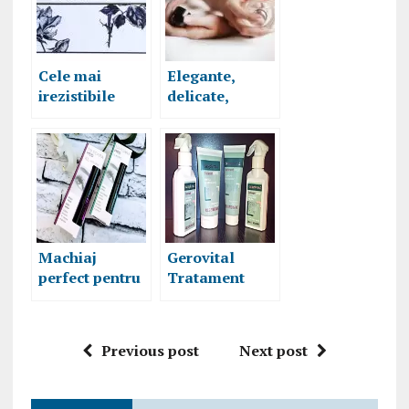
Cele mai
Elegante,
irezistibile
delicate,
parfumuri
rafinate – Top
Adolfo
3 parfumuri de
Dominguez de
mireasa la
pe NOTINO
promoție pe
Notino
Machiaj
Gerovital
perfect pentru
Tratament
ochi sensibili,
Expert – review
rimel
MASCARA
Previous post
Next post
MED – review