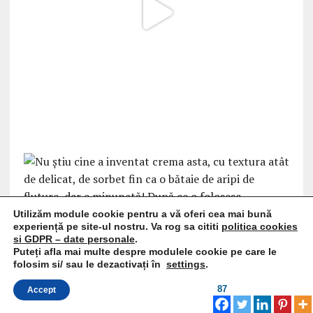
Utilizăm module cookie pentru a vă oferi cea mai bună
experiență pe site-ul nostru. Va rog sa cititi
politica cookies
si GDPR – date personale
.
Puteți afla mai multe despre modulele cookie pe care le
folosim si/ sau le dezactivați în
settings
.
87
Accept