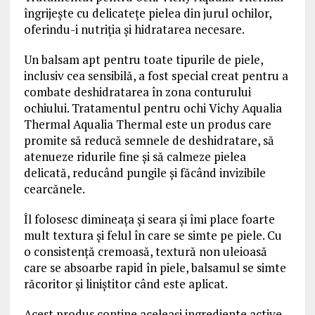
îngrijește cu delicatețe pielea din jurul ochilor,
oferindu-i nutriția și hidratarea necesare.
Un balsam apt pentru toate tipurile de piele,
inclusiv cea sensibilă, a fost special creat pentru a
combate deshidratarea în zona conturului
ochiului. Tratamentul pentru ochi Vichy Aqualia
Thermal Aqualia Thermal este un produs care
promite să reducă semnele de deshidratare, să
atenueze ridurile fine și să calmeze pielea
delicată, reducând pungile și făcând invizibile
cearcănele.
Îl folosesc dimineața și seara și îmi place foarte
mult textura și felul în care se simte pe piele. Cu
o consistență cremoasă, textură non uleioasă
care se absoarbe rapid în piele, balsamul se simte
răcoritor și liniștitor când este aplicat.
Acest produs conține aceleași ingrediente active