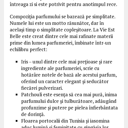
întreaga zi si este potrivit pentru anotimpul rece.
Compoziția parfumului se bazează pe simplitate.
Numele lui este un motto răsunător, dar în
același timp o simplitate copleșitoare. La Vie Est
Belle este creat dintre cele mai rafinate materii
prime din lumea parfumeriei, îmbinate într-un
echilibru perfect:
Iris – unul dintre cele mai prețioase și rare
ingrediente ale parfumeriei, scrie cu
hotărâre notele de bază ale acestui parfum,
oferind un caracter elegant și seducător
fiecărei pulverizari.
Patchouli este esența să cea mai pură, inima
parfumului dulce și tulburătoare, adăugând
profunzime și putere pe pielea înfierbântata
de dorință.
Floarea portocalii din Tunisia și iasomina
aduc lumină și feminitate cu gingășia lor.