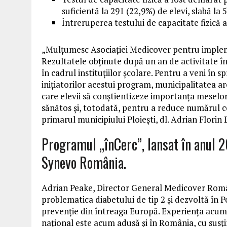
suficientă la 291 (22,9%) de elevi, slabă la 
Întreruperea testului de capacitate fizică a
„Mulțumesc Asociației Medicover pentru impleme
Rezultatele obținute după un an de activitate î
în cadrul instituțiilor școlare. Pentru a veni în spr
inițiatorilor acestui program, municipalitatea 
care elevii să conștientizeze importanța meselor 
sănătos și, totodată, pentru a reduce numărul co
primarul municipiului Ploiești, dl. Adrian Florin
Programul „înCerc”, lansat în anul 2
Synevo România.
Adrian Peake, Director General Medicover Român
problematica diabetului de tip 2 și dezvoltă în
prevenție din întreaga Europă. Experiența acumu
național este acum adusă și în România, cu susți