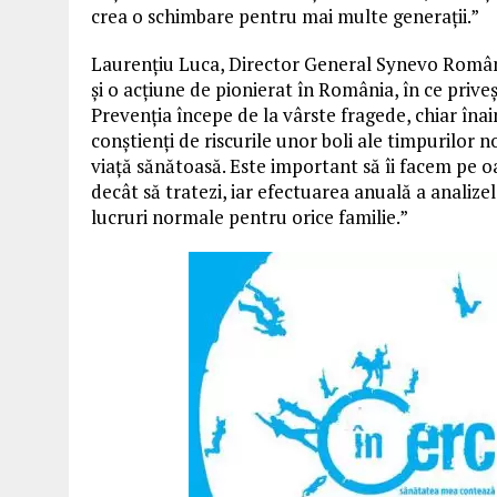
crea o schimbare pentru mai multe generații.”
Laurențiu Luca, Director General Synevo Români
și o acțiune de pionierat în România, în ce priv
Prevenția începe de la vârste fragede, chiar înain
conștienți de riscurile unor boli ale timpurilor n
viață sănătoasă. Este important să îi facem pe o
decât să tratezi, iar efectuarea anuală a analizelo
lucruri normale pentru orice familie.”