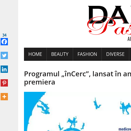
34
A
HOME
BEAUTY
FASHION
DIVERSE
Programul „înCerc”, lansat în an
premiera