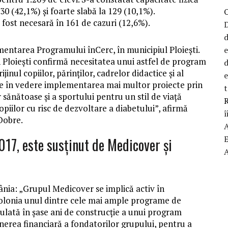
530 (42,1%) și foarte slabă la 129 (10,1%).
 fost necesară în 161 de cazuri (12,6%).
D
d
ntarea Programului înCerc, în municipiul Ploiești.
n Ploiești confirmă necesitatea unui astfel de program
d
ijinul copiilor, părinților, cadrelor didactice și al
are în vedere implementarea mai multor proiecte prin
t
sănătoase și a sportului pentru un stil de viață
R
piilor cu risc de dezvoltare a diabetului”, afirmă
î
 Dobre.
017, este susținut de Medicover și
ia: „Grupul Medicover se implică activ în
 Polonia unul dintre cele mai ample programe de
lată în șase ani de construcție a unui program
nerea financiară a fondatorilor grupului, pentru a