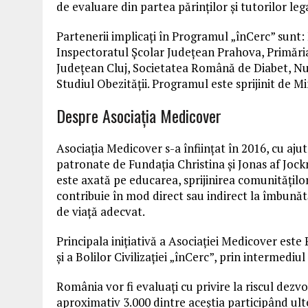
de evaluare din partea părinților și tutorilor lega
Partenerii implicați în Programul „înCerc” sunt:
Inspectoratul Școlar Județean Prahova, Primări
Județean Cluj, Societatea Română de Diabet, Nut
Studiul Obezității. Programul este sprijinit de Mi
Despre Asociația Medicover
Asociația Medicover s-a înființat în 2016, cu aju
patronate de Fundația Christina și Jonas af Jock
este axată pe educarea, sprijinirea comunitățilo
contribuie în mod direct sau indirect la îmbunătăți
de viață adecvat.
Principala inițiativă a Asociației Medicover est
și a Bolilor Civilizației „înCerc”, prin intermediu
România vor fi evaluați cu privire la riscul dezvolt
aproximativ 3.000 dintre aceștia participând ult