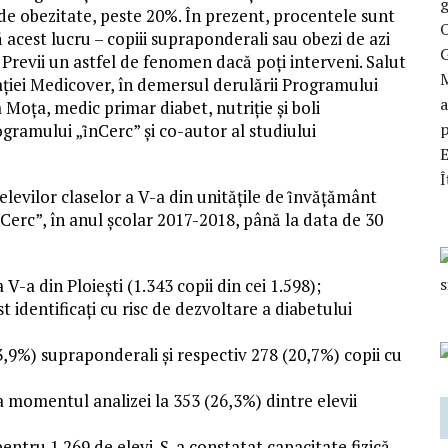
g
de obezitate, peste 20%. În prezent, procentele sunt
O
 acest lucru – copiii supraponderali sau obezi de azi
 Previi un astfel de fenomen dacă poți interveni. Salut
M
ciației Medicover, în demersul derulării Programului
a
 Moța, medic primar diabet, nutriție și boli
p
ogramului „ȋnCerc” și co-autor al studiului
Î
elevilor claselor a V-a din unitățile de ȋnvățământ
Cerc”, în anul școlar 2017-2018, până la data de 30
 V-a din Ploiești (1.343 copii din cei 1.598);
t identificați cu risc de dezvoltare a diabetului
13,9%) supraponderali și respectiv 278 (20,7%) copii cu
a momentul analizei la 353 (26,3%) dintre elevii
entru 1.269 de elevi. S-a constatat capacitate fizică