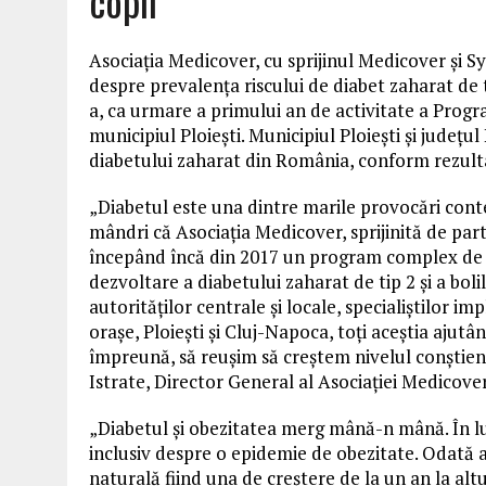
copii
Asociația Medicover, cu sprijinul Medicover și
despre prevalența riscului de diabet zaharat de tip 
a, ca urmare a primului an de activitate a Progr
municipiul Ploiești. Municipiul Ploiești și județ
diabetului zaharat din România, conform rezul
„Diabetul este una dintre marile provocări cont
mândri că Asociația Medicover, sprijinită de pa
începând încă din 2017 un program complex de pr
dezvoltare a diabetului zaharat de tip 2 și a bolil
autorităților centrale și locale, specialiștilor i
orașe, Ploiești și Cluj-Napoca, toți aceștia ajut
împreună, să reușim să creștem nivelul conștienti
Istrate, Director General al Asociației Medicover
„Diabetul și obezitatea merg mână-n mână. În lu
inclusiv despre o epidemie de obezitate. Odată a
naturală fiind una de creștere de la un an la alt