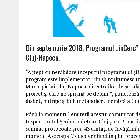
Din septembrie 2018, Programul „înCerc” e
Cluj-Napoca.
“Aștept cu nerăbdare începutul programului și in
program este implementat. Țin să mulțumesc Ins
Municipiului Cluj-Napoca, directorilor de școală
proiect și care ne sprijină pe deplin!”, puncteaz
diabet, nutriție și boli metabolice, membră a Cons
Până la momentul emiterii acestui comunicat de
Inspectoratul Școlar Județean Cluj și cu Primăr
semnat protocoale și cu 43 unități de învățământ
moment Asociația Medicover fiind în plin proces