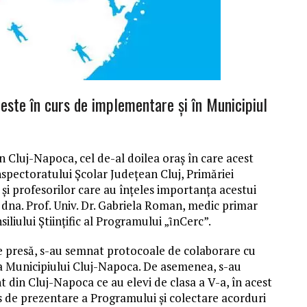
ste în curs de implementare și în Municipiul
 Cluj-Napoca, cel de-al doilea oraș în care acest
pectoratului Școlar Județean Cluj, Primăriei
 și profesorilor care au înțeles importanța acestui
ă dna. Prof. Univ. Dr. Gabriela Roman, medic primar
iliului Științific al Programului „ȋnCerc”.
 presă, s-au semnat protocoale de colaborare cu
ia Municipiului Cluj-Napoca. De asemenea, s-au
 din Cluj-Napoca ce au elevi de clasa a V-a, în acest
 de prezentare a Programului și colectare acorduri