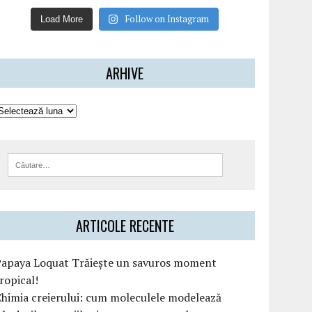
Follow on Instagram
Load More
ARHIVE
ARTICOLE RECENTE
Papaya Loquat Trăiește un savuros moment
ropical!
himia creierului: cum moleculele modelează