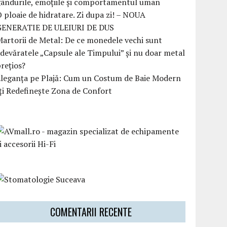
ândurile, emoțiile și comportamentul uman
 ploaie de hidratare. Zi dupa zi! – NOUA
GENERATIE DE ULEIURI DE DUS
artorii de Metal: De ce monedele vechi sunt
devăratele „Capsule ale Timpului” și nu doar metal
rețios?
Eleganța pe Plajă: Cum un Costum de Baie Modern
ți Redefinește Zona de Confort
COMENTARII RECENTE