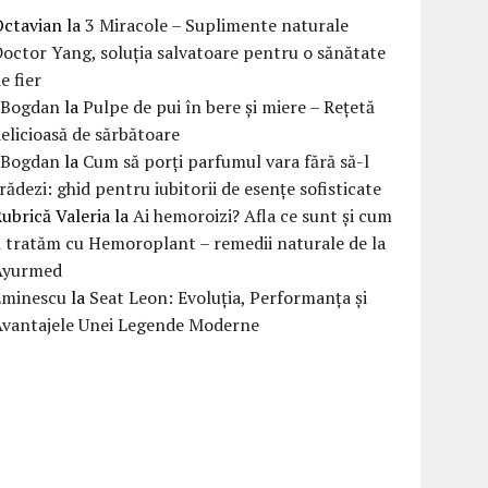
Octavian
la
3 Miracole – Suplimente naturale
octor Yang, soluția salvatoare pentru o sănătate
e fier
eBogdan
la
Pulpe de pui în bere și miere – Rețetă
elicioasă de sărbătoare
eBogdan
la
Cum să porți parfumul vara fără să-l
rădezi: ghid pentru iubitorii de esențe sofisticate
ubrică Valeria
la
Ai hemoroizi? Afla ce sunt și cum
i tratăm cu Hemoroplant – remedii naturale de la
Ayurmed
Eminescu
la
Seat Leon: Evoluția, Performanța și
Avantajele Unei Legende Moderne