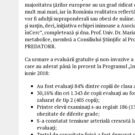
majoritatea țărilor europene au un grad ridicat 
mult mai mari, iar în România realitatea reflectă
vor fi adulții supraponderali sau obezi de mâine.
și susțin, deci, inițiativa echipei inimoase a Aso
înCerc”, completează și dna. Prof. Univ. Dr. Maria
metabolice, membră a Consiliului Științific al Pr
PREDATORR.
Ca urmare a evaluării gratuite și non-invazive a 
care au aderat până în prezent la Programul „ȋn
iunie 2018:
Au fost evaluați 84% dintre copiii de clasa a
30,16% din cei 1.343 de copii evaluați au fos
zaharat de tip 2 (405 copii);
Printre elevii examinați s-au regăsit 186 (
obezitate de diferite grade;
S-a constatat tensiune arterială crescută l
evaluați;
Testul de capacitate fizică a fost demarat p