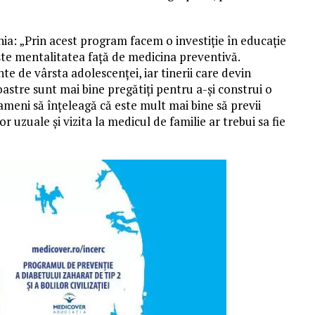
a: „Prin acest program facem o investiție în educație
ește mentalitatea față de medicina preventivă.
te de vârsta adolescenței, iar tinerii care devin
oastre sunt mai bine pregătiți pentru a-și construi o
ameni să înțeleagă că este mult mai bine să previi
r uzuale și vizita la medicul de familie ar trebui sa fie