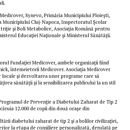
li.
 Medicover, Synevo, Primăria Municipiului Ploiești,
a Municipiului Cluj-Napoca, Inspectoratul Școlar
riție și Boli Metabolice, Asociația Română pentru
nisterul Educației Naționale și Ministerul Sănătății.
torul Fundației Medicover, ambele organizații fiind
nick, întemeietorii Medicover. Asociația Medicover
r locale și dezvoltarea unor programe care să
rea sănătății și la sensibilizarea publicului la un stil
e Programul de Prevenție a Diabetului Zaharat de Tip 2
l căruia 12.000 de copii din două orașe din
ării diabetului zaharat de tip 2 și a bolilor civilizației,
erior la etapa de consiliere personalizată, derulată pe