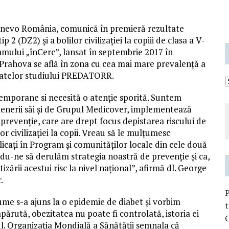
 Synevo România, comunică în premieră rezultate
2 (DZ2) și a bolilor civilizației la copiii de clasa a V-
amului „înCerc”, lansat în septembrie 2017 în
ul Prahova se află în zona cu cea mai mare prevalență a
tatelor studiului PREDATORR.
emporane si necesită o atenție sporită. Suntem
rtenerii săi și de Grupul Medicover, implementează
evenție, care are drept focus depistarea riscului de
or civilizației la copii. Vreau să le mulțumesc
mplicați în Program și comunităților locale din cele două
ându-ne să derulăm strategia noastră de prevenție și ca,
zării acestui risc la nivel național”, afirmă dl. George
.
me s-a ajuns la o epidemie de diabet și vorbim
t
părută, obezitatea nu poate fi controlată, istoria ei
C
ul. Organizația Mondială a Sănătății semnala că