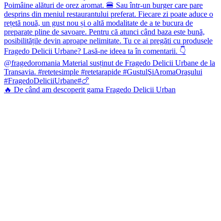
🔥 De când am descoperit gama Fragedo Delicii Urban