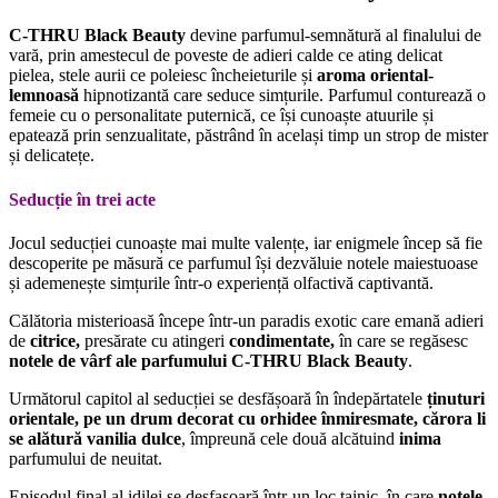
C-THRU Black Beauty
devine parfumul-semnătură al finalului de
vară, prin amestecul de poveste de adieri calde ce ating delicat
pielea, stele aurii ce poleiesc încheieturile și
aroma oriental-
lemnoasă
hipnotizantă care seduce simțurile. Parfumul conturează o
femeie cu o personalitate puternică, ce își cunoaște atuurile și
epatează prin senzualitate, păstrând în același timp un strop de mister
și delicatețe.
Seducție în trei acte
Jocul seducției cunoaște mai multe valențe, iar enigmele încep să fie
descoperite pe măsură ce parfumul își dezvăluie notele maiestuoase
și ademenește simțurile într-o experiență olfactivă captivantă.
Călătoria misterioasă începe într-un paradis exotic care emană adieri
de
citrice,
presărate cu atingeri
condimentate,
în care se regăsesc
notele de vârf ale parfumului C-THRU Black Beauty
.
Următorul capitol al seducției se desfășoară în îndepărtatele
ținuturi
orientale, pe un drum decorat cu orhidee înmiresmate, cărora li
se alătură vanilia dulce
, împreună cele două alcătuind
inima
parfumului de neuitat.
Episodul final al idilei se desfaşoară într-un loc tainic, în care
notele