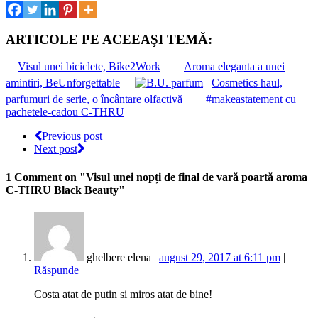
ARTICOLE PE ACEEAŞI TEMĂ:
Visul unei biciclete, Bike2Work
Aroma eleganta a unei
amintiri, BeUnforgettable
Cosmetics haul,
parfumuri de serie, o încântare olfactivă
#makeastatement cu
pachetele-cadou C-THRU
Previous post
Next post
1 Comment
on "Visul unei nopți de final de vară poartă aroma
C-THRU Black Beauty"
ghelbere elena |
august 29, 2017 at 6:11 pm
|
Răspunde
Costa atat de putin si miros atat de bine!