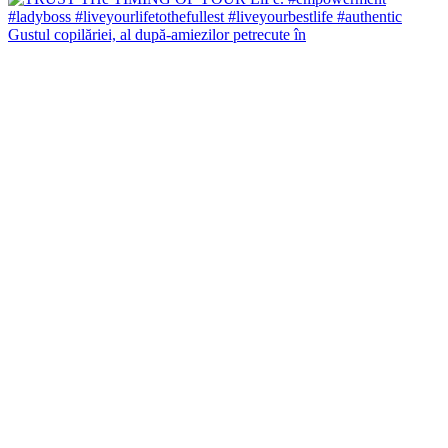
Gustul copilăriei, al după-amiezilor petrecute în