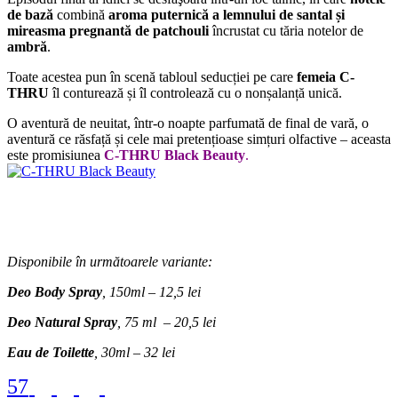
de bază
combină
aroma puternică a lemnului de santal și
mireasma pregnantă de patchouli
încrustat cu tăria notelor de
ambră
.
Toate acestea pun în scenă tabloul seducției pe care
femeia C-
THRU
îl conturează și îl controlează cu o nonșalanță unică.
O aventură de neuitat, într-o noapte parfumată de final de vară, o
aventură ce răsfață și cele mai pretențioase simțuri olfactive – aceasta
este promisiunea
C-THRU Black Beauty
.
Disponibile în următoarele variante:
Deo Body Spray
, 150ml – 12,5 lei
Deo Natural Spray
, 75 ml – 20,5 lei
Eau de Toilette
, 30ml – 32 lei
57