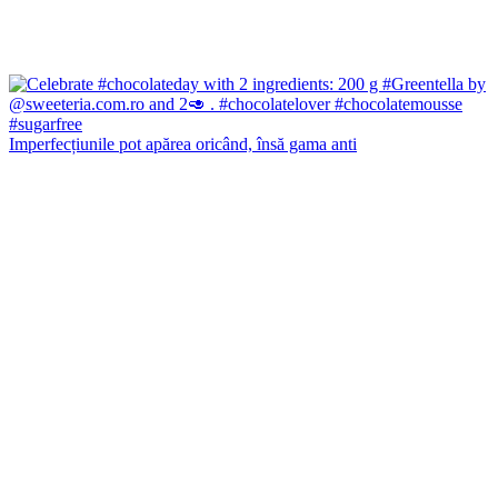
Imperfecțiunile pot apărea oricând, însă gama anti