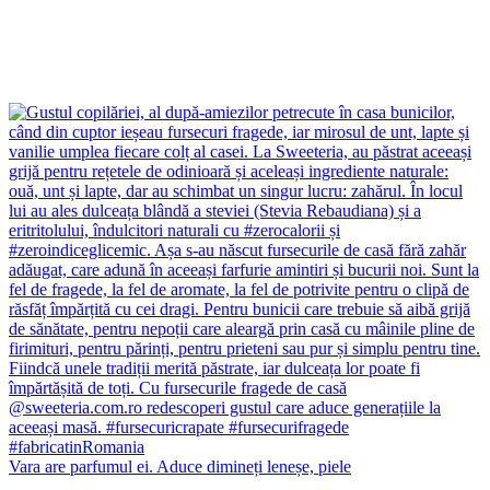
Vara are parfumul ei. Aduce dimineți leneșe, piele