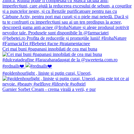
Cei mai buni #papanasi innobilati de cea mai buna
#rednails❤️
#goldenhourlight , linişte şi puţin curaj. Uneori,
Garnier Sorbet Cream - crema virală a verii, e pur