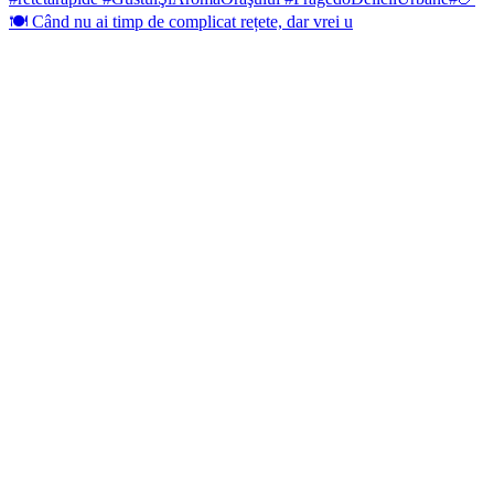
🍽️ Când nu ai timp de complicat rețete, dar vrei u