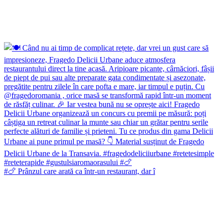
#🍗 Prânzul care arată ca într-un restaurant, dar î