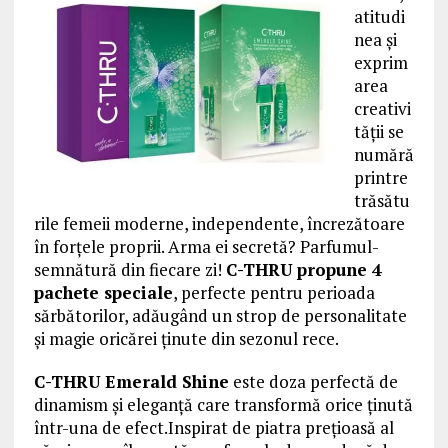
atitudi
nea și
exprim
area
creativi
tății se
numără
printre
trăsătu
rile femeii moderne, independente, încrezătoare
în forțele proprii. Arma ei secretă? Parfumul-
semnătură din fiecare zi!
C-THRU propune 4
pachete speciale
, perfecte pentru perioada
sărbătorilor, adăugând un strop de personalitate
și magie oricărei ținute din sezonul rece.
C-THRU Emerald Shine
este doza perfectă de
dinamism și eleganță care transformă orice ținută
într-una de efect.Inspirat de piatra prețioasă al