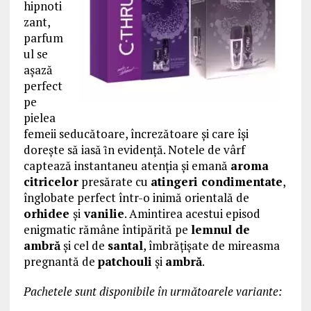
hipnoti
zant,
parfum
ul se
așază
perfect
pe
pielea
femeii seducătoare, încrezătoare și care își
dorește să iasă ȋn evidenţă. Notele de vârf
captează instantaneu atenția și emană
aroma
citricelor
presărate cu
atingeri condimentate
,
înglobate perfect într-o inimă orientală de
orhidee
și
vanilie
. Amintirea acestui episod
enigmatic rămâne întipărită pe
lemnul de
ambră
și cel de
santal
, îmbrățișate de mireasma
pregnantă de
patchouli
și
ambră
.
Pachetele sunt disponibile în următoarele variante: