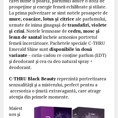
cărei nume îl poartă, parfumul aduce o doză de
prospețime și energie femeii echilibrate și stilate.
La prima pulverizare se simt notele proaspete de
mure, coacăze, lotus și citrice
ale parfumului,
urmate de inima ginagașă de
trandafiri, violete
și crini
. Notele lemnoase de
cedru, mosc și
lemn
de santal
încheie armonios portretul
femeii încrezătoare. Pachetele speciale C-THRU
Emerald Shine sunt
disponibile ȋn două
variante
– cutia-cadou ce conţine parfum (EDT)
şi deodorant şi cea cu deo natural spray +
deodorant.
C-THRU Black Beauty
reprezintă portretizarea
senzualității și a misterului, perfect pentru a
accesoriza o ținută extravagantă, care atrage
atenția din primele momente.
Maiest
uos și