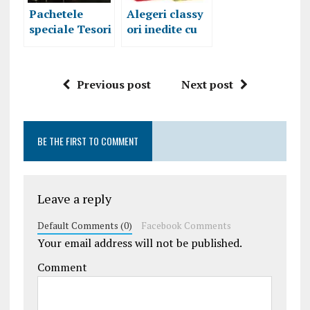
Pachetele
Alegeri classy
speciale Tesori
ori inedite cu
d’Oriente –
pachetele
pune pauză
speciale
și… Lasă totul
parfumate B.U.
Previous post
Next post
să aștepte!
BE THE FIRST TO COMMENT
Leave a reply
Default Comments (0)
Facebook Comments
Your email address will not be published.
Comment