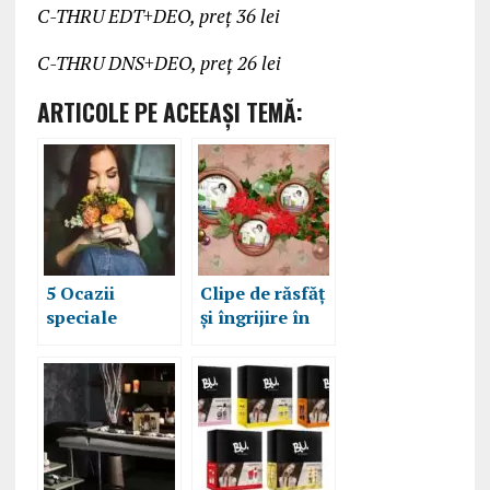
C-THRU EDT+DEO, preț 36 lei
C-THRU DNS+DEO, preț 26 lei
ARTICOLE PE ACEEAŞI TEMĂ:
5 Ocazii
Clipe de răsfăț
speciale
și îngrijire în
pentru a oferi
pachetele
aranjamente
speciale
florale cadou
elmiplant