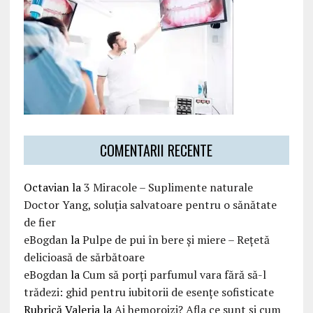
COMENTARII RECENTE
Octavian
la
3 Miracole – Suplimente naturale
Doctor Yang, soluția salvatoare pentru o sănătate
de fier
eBogdan
la
Pulpe de pui în bere și miere – Rețetă
delicioasă de sărbătoare
eBogdan
la
Cum să porți parfumul vara fără să-l
trădezi: ghid pentru iubitorii de esențe sofisticate
Rubrică Valeria
la
Ai hemoroizi? Afla ce sunt și cum