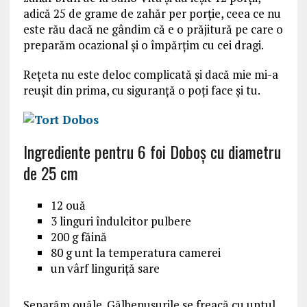
adică 25 de grame de zahăr per porție, ceea ce nu
este rău dacă ne gândim că e o prăjitură pe care o
preparăm ocazional și o împărțim cu cei dragi.
Rețeta nu este deloc complicată și dacă mie mi-a
reușit din prima, cu siguranță o poți face și tu.
Ingrediente pentru 6 foi Doboş cu diametru
de 25 cm
12 ouă
3 linguri îndulcitor pulbere
200 g făină
80 g unt la temperatura camerei
un vârf linguriță sare
Separăm ouăle. Gălbenușurile se freacă cu untul