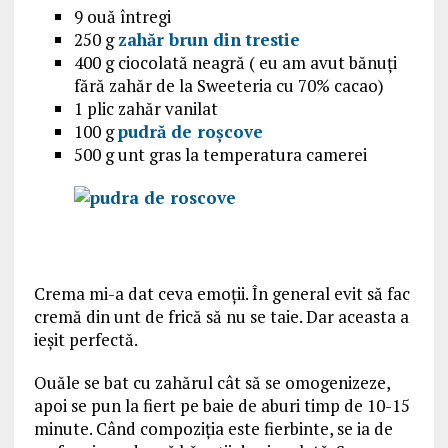
9 ouă întregi
250 g
zahăr brun din trestie
400 g ciocolată neagră ( eu am avut bănuți
fără zahăr de la Sweeteria cu 70% cacao)
1 plic zahăr vanilat
100 g
pudră de roșcove
500 g unt gras la temperatura camerei
Crema mi-a dat ceva emoții. În general evit să fac
cremă din unt de frică să nu se taie. Dar aceasta a
ieșit perfectă.
Ouăle se bat cu zahărul cât să se omogenizeze,
apoi se pun la fiert pe baie de aburi timp de 10-15
minute. Când compoziția este fierbinte, se ia de