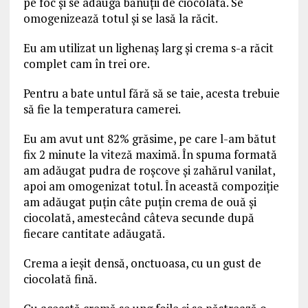
pe foc și se adaugă bănuții de ciocolată. Se
omogenizează totul și se lasă la răcit.
Eu am utilizat un lighenaș larg și crema s-a răcit
complet cam în trei ore.
Pentru a bate untul fără să se taie, acesta trebuie
să fie la temperatura camerei.
Eu am avut unt 82% grăsime, pe care l-am bătut
fix 2 minute la viteză maximă. În spuma formată
am adăugat pudra de roșcove și zahărul vanilat,
apoi am omogenizat totul. În această compoziție
am adăugat puțin câte puțin crema de ouă și
ciocolată, amestecând câteva secunde după
fiecare cantitate adăugată.
Crema a ieșit densă, onctuoasa, cu un gust de
ciocolată fină.