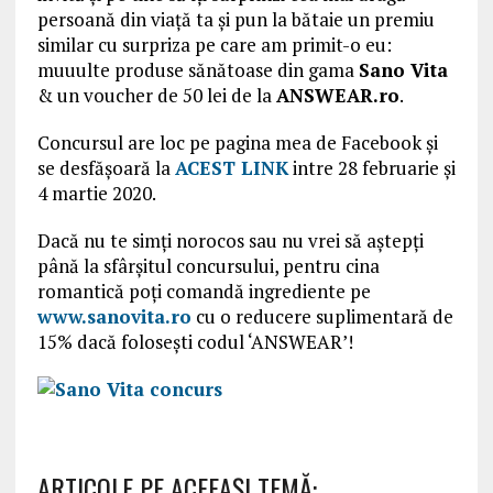
persoană din viață ta și pun la bătaie un premiu
similar cu surpriza pe care am primit-o eu:
muuulte produse sănătoase din gama
Sano Vita
& un voucher de 50 lei de la
ANSWEAR.ro
.
Concursul are loc pe pagina mea de Facebook și
se desfășoară la
ACEST LINK
intre 28 februarie și
4 martie 2020.
Dacă nu te simți norocos sau nu vrei să aștepți
până la sfârșitul concursului, pentru cina
romantică poți comandă ingrediente pe
www.sanovita.ro
cu o reducere suplimentară de
15% dacă folosești codul ‘ANSWEAR’!
ARTICOLE PE ACEEAŞI TEMĂ: