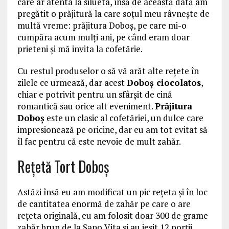
care ar atenta la silueta, însă de această dată am
pregătit o prăjitură la care soțul meu râvnește de
multă vreme: prăjitura Doboș, pe care mi-o
cumpăra acum mulți ani, pe când eram doar
prieteni și mă invita la cofetărie.
Cu restul produselor o să vă arăt alte rețete în
zilele ce urmează, dar acest
Doboş ciocolatos
,
chiar e potrivit pentru un sfârșit de cină
romantică sau orice alt eveniment.
Prăjitura
Doboș
este un clasic al cofetăriei, un dulce care
impresionează pe oricine, dar eu am tot evitat să
îl fac pentru că este nevoie de mult zahăr.
Rețetă Tort Doboş
Astăzi însă eu am modificat un pic rețeta și în loc
de cantitatea enormă de zahăr pe care o are
rețeta originală, eu am folosit doar 300 de grame
zahăr brun de la Sano Vita și au ieșit 12 porții,