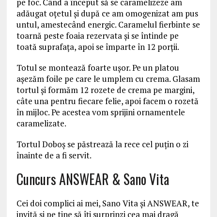
pe foc. Când a început să se caramelizeze am
adăugat oțetul și după ce am omogenizat am pus
untul, amestecând energic. Caramelul fierbinte se
toarnă peste foaia rezervata și se întinde pe
toată suprafața, apoi se împarte în 12 porții.
Totul se montează foarte ușor. Pe un platou
așezăm foile pe care le umplem cu crema. Glasam
tortul și formăm 12 rozete de crema pe margini,
câte una pentru fiecare felie, apoi facem o rozetă
în mijloc. Pe acestea vom sprijini ornamentele
caramelizate.
Tortul Doboş se păstrează la rece cel puțin o zi
înainte de a fi servit.
Cuncurs ANSWEAR & Sano Vita
Cei doi complici ai mei, Sano Vita și ANSWEAR, te
invită și pe tine să îți surprinzi cea mai dragă