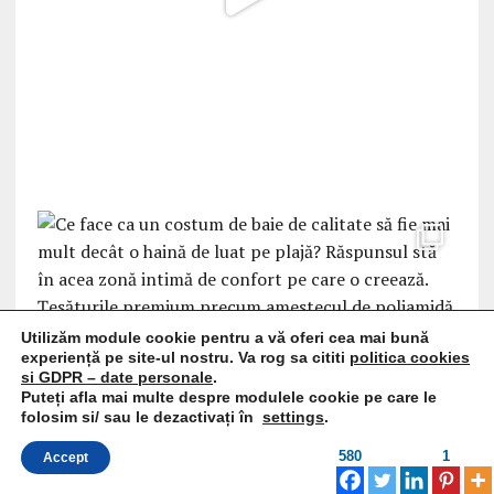
Utilizăm module cookie pentru a vă oferi cea mai bună
experiență pe site-ul nostru. Va rog sa cititi
politica cookies
si GDPR – date personale
.
Puteți afla mai multe despre modulele cookie pe care le
folosim si/ sau le dezactivați în
settings
.
580
1
Accept