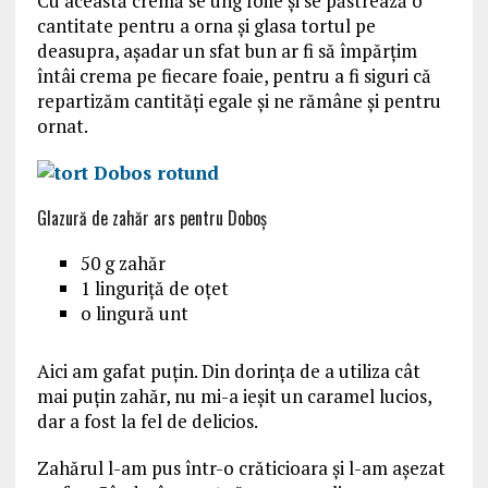
Cu această cremă se ung foile și se păstrează o
cantitate pentru a orna și glasa tortul pe
deasupra, așadar un sfat bun ar fi să împărțim
întâi crema pe fiecare foaie, pentru a fi siguri că
repartizăm cantități egale și ne rămâne și pentru
ornat.
Glazură de zahăr ars pentru Doboș
50 g zahăr
1 linguriță de oțet
o lingură unt
Aici am gafat puțin. Din dorința de a utiliza cât
mai puțin zahăr, nu mi-a ieșit un caramel lucios,
dar a fost la fel de delicios.
Zahărul l-am pus într-o crăticioara și l-am așezat