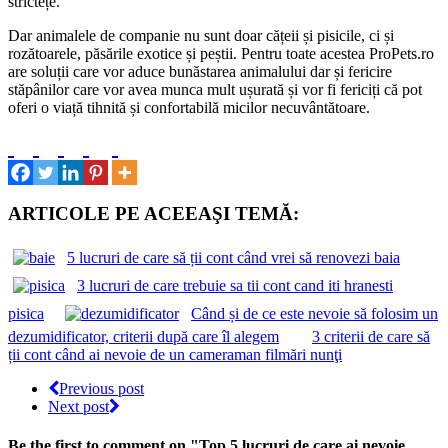
strictețe.
Dar animalele de companie nu sunt doar cățeii și pisicile, ci și
rozătoarele, păsările exotice și peștii. Pentru toate acestea ProPets.ro
are soluții care vor aduce bunăstarea animalului dar și fericire
stăpânilor care vor avea munca mult ușurată și vor fi fericiți că pot
oferi o viață tihnită și confortabilă micilor necuvântătoare.
ARTICOLE PE ACEEAŞI TEMĂ:
5 lucruri de care să ții cont când vrei să renovezi baia
3 lucruri de care trebuie sa tii cont cand iti hranesti
pisica
Când și de ce este nevoie să folosim un
dezumidificator, criterii după care îl alegem
3 criterii de care să
ții cont când ai nevoie de un cameraman filmări nunţi
Previous post
Next post
Be the first to comment
on "Top 5 lucruri de care ai nevoie