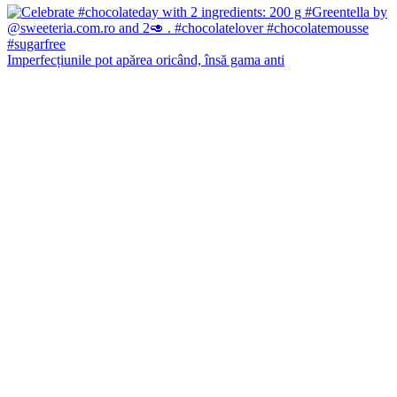
Imperfecțiunile pot apărea oricând, însă gama anti