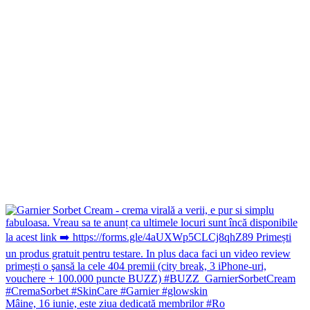
Mâine, 16 iunie, este ziua dedicată membrilor #Ro