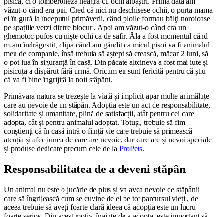
pisică, ci o tomberoneză neagră cu ochi albaștri. Prima dată am
văzut-o când era pui. Cred că nici nu deschisese ochii, o purta mama
ei în gură la începutul primăverii, când ploile formau bălţi noroioase
pe spațiile verzi dintre blocuri. Apoi am văzut-o când era un
ghemotoc pufos cu niște ochi ca de safir. Ăla a fost momentul când
m-am îndrăgostit, clipa când am gândit ca micul pisoi va fi animalul
meu de companie, însă trebuia să aștept să crească, măcar 2 luni, să
o pot lua în siguranță în casă. Din păcate altcineva a fost mai iute și
pisicuța a dispărut fără urmă. Oricum eu sunt fericită pentru că știu
că va fi bine îngrijită la noii stăpâni.
Primăvara natura se trezește la viață și implicit apar multe animăluțe
care au nevoie de un stăpân. Adopția este un act de responsabilitate,
solidaritate și umanitate, plină de satisfacții, atât pentru cei care
adopta, cât și pentru animalul adoptat. Totuși, trebuie să fim
conștienți că în casă intră o ființă vie care trebuie să primească
atenția și afecțiunea de care are nevoie, dar care are și nevoi speciale
și produse dedicate precum cele de la
ProPets
.
Responsabilitatea de a deveni stăpân
Un animal nu este o jucărie de plus și va avea nevoie de stăpânii
care să îngrijească cum se cuvine de el pe tot parcursul vieții, de
aceea trebuie să aveți foarte clară ideea că adopția este un lucru
foarte serios. Din acest motiv, înainte de a adopta, este important să