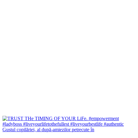
Gustul copilăriei, al după-amiezilor petrecute în