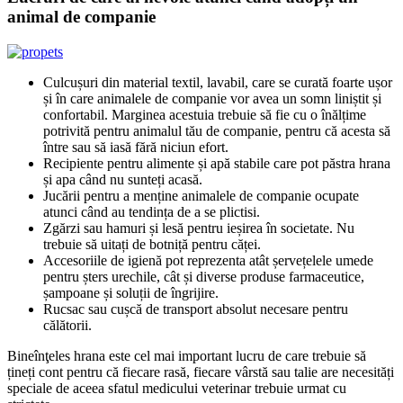
animal de companie
Culcușuri din material textil, lavabil, care se curată foarte ușor
și în care animalele de companie vor avea un somn liniștit și
confortabil. Marginea acestuia trebuie să fie cu o înălțime
potrivită pentru animalul tău de companie, pentru că acesta să
între sau să iasă fără niciun efort.
Recipiente pentru alimente și apă stabile care pot păstra hrana
și apa când nu sunteți acasă.
Jucării pentru a menține animalele de companie ocupate
atunci când au tendința de a se plictisi.
Zgărzi sau hamuri și lesă pentru ieșirea în societate. Nu
trebuie să uitați de botniță pentru căței.
Accesoriile de igienă pot reprezenta atât șervețelele umede
pentru șters urechile, cât și diverse produse farmaceutice,
șampoane și soluții de îngrijire.
Rucsac sau cușcă de transport absolut necesare pentru
călătorii.
Bineînţeles hrana este cel mai important lucru de care trebuie să
țineți cont pentru că fiecare rasă, fiecare vârstă sau talie are necesități
speciale de aceea sfatul medicului veterinar trebuie urmat cu