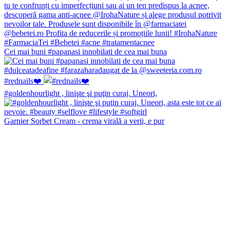
Cei mai buni #papanasi innobilati de cea mai buna
#rednails❤️
#goldenhourlight , linişte şi puţin curaj. Uneori,
Garnier Sorbet Cream - crema virală a verii, e pur