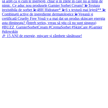
🎉 15 ANI de energie, mișcare și zâmbete sănătoase!