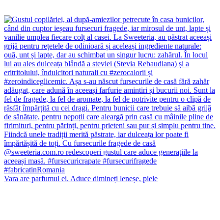
Vara are parfumul ei. Aduce dimineți leneșe, piele