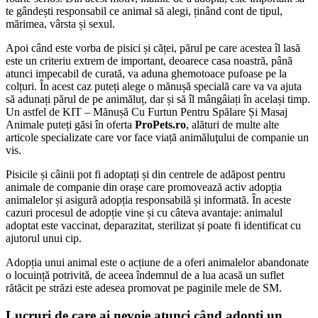
te gândești responsabil ce animal să alegi, ținând cont de tipul,
mărimea, vârsta și sexul.
Apoi când este vorba de pisici și căței, părul pe care acestea îl lasă
este un criteriu extrem de important, deoarece casa noastră, până
atunci impecabil de curată, va aduna ghemotoace pufoase pe la
colțuri. În acest caz puteți alege o mănușă specială care va va ajuta
să adunați părul de pe animăluț, dar și să îl mângâiați în același timp.
Un astfel de KIT – Mănușă Cu Furtun Pentru Spălare Și Masaj
Animale puteți găsi în oferta
ProPets.ro
, alături de multe alte
articole specializate care vor face viață animăluţului de companie un
vis.
Pisicile și câinii pot fi adoptați și din centrele de adăpost pentru
animale de companie din orașe care promovează activ adopția
animalelor și asigură adopția responsabilă și informată. În aceste
cazuri procesul de adopție vine și cu câteva avantaje: animalul
adoptat este vaccinat, deparazitat, sterilizat și poate fi identificat cu
ajutorul unui cip.
Adopția unui animal este o acțiune de a oferi animalelor abandonate
o locuință potrivită, de aceea îndemnul de a lua acasă un suflet
rătăcit pe străzi este adesea promovat pe paginile mele de SM.
Lucruri de care ai nevoie atunci când adopți un