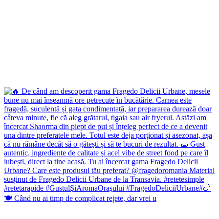
🍽️ Când nu ai timp de complicat rețete, dar vrei u