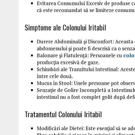
Evitarea Consumului Excesiv de produse car
că este recomandat să se limiteze consumul
Simptome ale Colonului Iritabil
Durere Abdominală și Disconfort: Aceasta e
abdomenului și poate fi descrisă ca o senz
Balonare și Flatulență: Persoanele cu
colo
producția excesivă de gaze.
Schimbări ale Tranzitului Intestinal: Acest
între cele două.
Mucus în Stool: Unele persoane pot observ
Senzație de Golire Incompletă a Intestinului
intestinul nu a fost complet golit după def
Tratamentul Colonului Iritabil
Modificări ale Dietei: Este esențial să se a