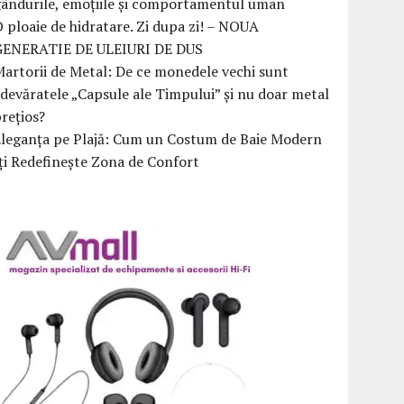
ândurile, emoțiile și comportamentul uman
 ploaie de hidratare. Zi dupa zi! – NOUA
GENERATIE DE ULEIURI DE DUS
artorii de Metal: De ce monedele vechi sunt
devăratele „Capsule ale Timpului” și nu doar metal
rețios?
Eleganța pe Plajă: Cum un Costum de Baie Modern
ți Redefinește Zona de Confort