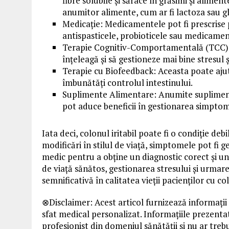
fibre solubile și sărace în grăsimi și alime
anumitor alimente, cum ar fi lactoza sau gl
Medicație: Medicamentele pot fi prescrise 
antispasticele, probioticele sau medicamen
Terapie Cognitiv-Comportamentală (TCC): TC
înțeleagă și să gestioneze mai bine stresul
Terapie cu Biofeedback: Aceasta poate aju
îmbunătăți controlul intestinului.
Suplimente Alimentare: Anumite suplimente,
pot aduce beneficii în gestionarea simptom
Iata deci, colonul iritabil poate fi o condiție de
modificări în stilul de viață, simptomele pot fi g
medic pentru a obține un diagnostic corect și u
de viață sănătos, gestionarea stresului și urmar
semnificativă în calitatea vieții pacienților cu col
⊗Disclaimer: Acest articol furnizează informații
sfat medical personalizat. Informațiile prezentat
profesionist din domeniul sănătății și nu ar tre