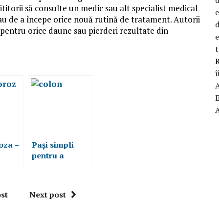
titorii să consulte un medic sau alt specialist medical
sau de a începe orice nouă rutină de tratament. Autorii
d
i pentru orice daune sau pierderi rezultate din
t
R
î
oza –
Pași simpli
pentru a
ri și
pastra
sănatatea
colonului
st
Next post