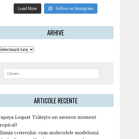
Follow on Instagram
Load More
ARHIVE
ARTICOLE RECENTE
Papaya Loquat Trăiește un savuros moment
ropical!
himia creierului: cum moleculele modelează