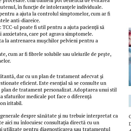
nte procesate. Unii oameni pot beneficia de evitarea
utenul, în funcție de intoleranțele individuale.
pentru a ajuta la controlul simptomelor, cum ar fi
tele anti-diareice.
C-ul poate fi util pentru a ajuta pacienții să
 și anxietatea, care pot agrava simptomele.
ta la antrenarea mușchilor pelvieni pentru a
 cum ar fi fibrele solubile sau uleiurile de pește,
elor.
bilitantă, dar cu un plan de tratament adecvat și
estionate eficient. Este esențial să se consulte un
n plan de tratament personalizat. Adoptarea unui stil
ea sfaturilor medicale pot face o diferență
on iritabil.
 generale despre sănătate și nu trebuie interpretat ca
e aici nu înlocuiesc consultația directă cu un
D
bui utilizate pentru diagnosticarea sau tratamentul
d