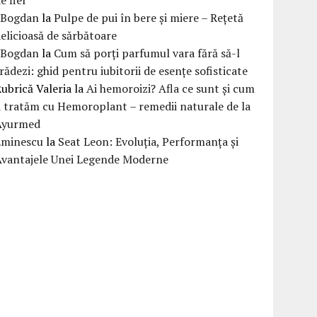
eBogdan
la
Pulpe de pui în bere și miere – Rețetă
elicioasă de sărbătoare
eBogdan
la
Cum să porți parfumul vara fără să-l
rădezi: ghid pentru iubitorii de esențe sofisticate
ubrică Valeria
la
Ai hemoroizi? Afla ce sunt și cum
i tratăm cu Hemoroplant – remedii naturale de la
Ayurmed
Eminescu
la
Seat Leon: Evoluția, Performanța și
Avantajele Unei Legende Moderne