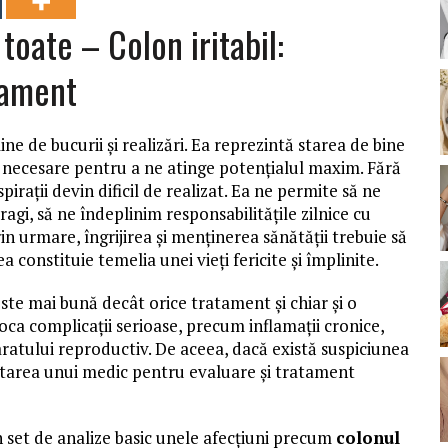
oate – Colon iritabil:
tament
ne de bucurii și realizări. Ea reprezintă starea de bine
e necesare pentru a ne atinge potențialul maxim. Fără
irații devin dificil de realizat. Ea ne permite să ne
gi, să ne îndeplinim responsabilitățile zilnice cu
n urmare, îngrijirea și menținerea sănătății trebuie să
a constituie temelia unei vieți fericite și împlinite.
ste mai bună decât orice tratament și chiar și o
a complicații serioase, precum inflamații cronice,
aratului reproductiv. De aceea, dacă există suspiciunea
ltarea unui medic pentru evaluare și tratament
un set de analize basic unele afecțiuni precum
colonul