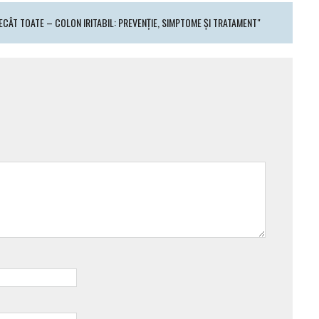
ECÂT TOATE – COLON IRITABIL: PREVENȚIE, SIMPTOME ȘI TRATAMENT"