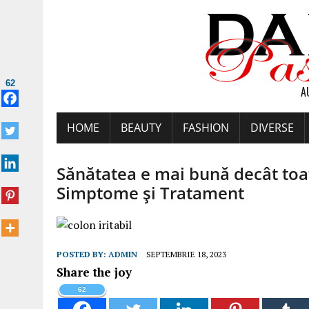
62
A
HOME
BEAUTY
FASHION
DIVERSE
Sănătatea e mai bună decât toate
Simptome și Tratament
POSTED BY:
ADMIN
SEPTEMBRIE 18, 2023
Share the joy
62