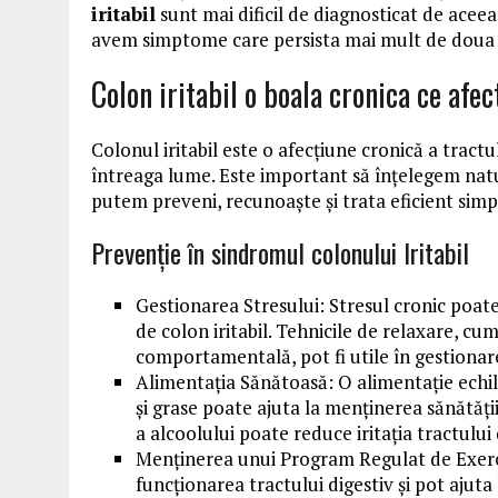
iritabil
sunt mai dificil de diagnosticat de aceea
avem simptome care persista mai mult de doua 
Colon iritabil o boala cronica ce af
Colonul iritabil este o afecțiune cronică a tract
întreaga lume. Este important să înțelegem natur
putem preveni, recunoaște și trata eficient simp
Prevenție în sindromul colonului Iritabil
Gestionarea Stresului: Stresul cronic poa
de colon iritabil. Tehnicile de relaxare, cum
comportamentală, pot fi utile în gestionare
Alimentația Sănătoasă: O alimentație echili
și grase poate ajuta la menținerea sănătății
a alcoolului poate reduce iritația tractului 
Menținerea unui Program Regulat de Exerciți
funcționarea tractului digestiv și pot ajuta