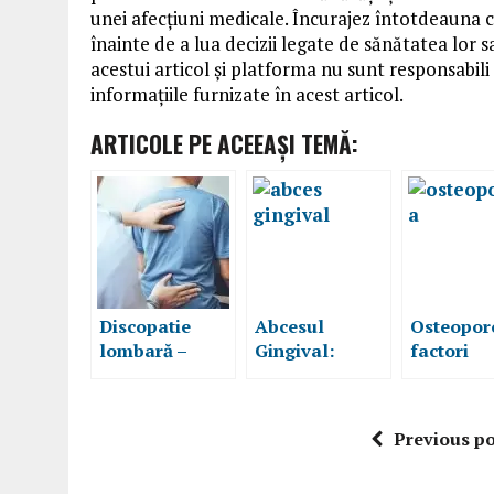
unei afecțiuni medicale. Încurajez întotdeauna ci
înainte de a lua decizii legate de sănătatea lor 
acestui articol și platforma nu sunt responsabil
informațiile furnizate în acest articol.
ARTICOLE PE ACEEAŞI TEMĂ:
Discopatie
Abcesul
Osteopor
lombară –
Gingival:
factori
simptome,
Cauze,
declanșato
cauze,
Simptome și
prevenție
tratament
Tratament
Previous po