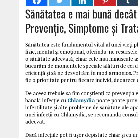
Sănătatea e mai bună decât t
Prevenție, Simptome și Tra
Sănătatea este fundamentul vital al unei vieți pli
fizic, mental și emoțional, oferindu-ne resursel
o sănătate adecvată, chiar cele mai minuscule asp
bucurăm de momentele speciale alături de cei dra
eficiență și să ne dezvoltăm în mod armonios. Pri
fie o prioritate pentru fiecare individ, deoarece e
De aceea trebuie sa fim conștienți ca prevenția e
banală infecție cu
Chlamydia
poate poate provoc
infertilitate și alte probleme de sănătate ale ap
unei infecții cu Chlamydia, se recomandă consu
adecvat.
Dacă infecțiile pot fi ușor depistate chiar și cu 