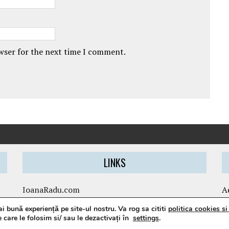
owser for the next time I comment.
LINKS
IoanaRadu.com
A
caietul-cristinei.ro
 bună experiență pe site-ul nostru. Va rog sa cititi
politica cookies s
pediverse.ro
care le folosim si/ sau le dezactivați în
settings
.