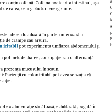
g
e conţin cofeină: Cofeina poate irita intestinul, așa
O
 de cafea, ceai și băuturi energizante.
M
a
p
ste adesea localizată în partea inferioară a
ație de crampe sau arsură.
Î
n iritabil
pot experimenta umflarea abdomenului și
ea pot include diaree, constipație sau o alternanță
a prezența mucusului în scaun.
: Pacienții cu colon iritabil pot avea senzația că
ecație.
dopte o alimentație sănătoasă, echilibrată, bogată în