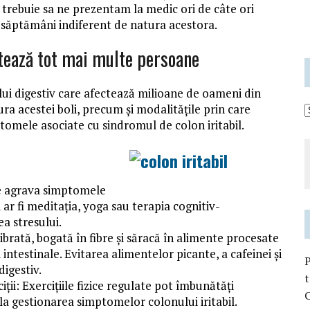
 trebuie sa ne prezentam la medic ori de câte ori
săptămâni indiferent de natura acestora.
ectează tot mai multe persoane
ului digestiv care afectează milioane de oameni din
a acestei boli, precum și modalitățile prin care
tomele asociate cu sindromul de colon iritabil.
te agrava simptomele
 ar fi meditația, yoga sau terapia cognitiv-
a stresului.
brată, bogată în fibre și săracă în alimente procesate
 intestinale. Evitarea alimentelor picante, a cafeinei și
digestiv.
t
i: Exercițiile fizice regulate pot îmbunătăți
C
 la gestionarea simptomelor colonului iritabil.