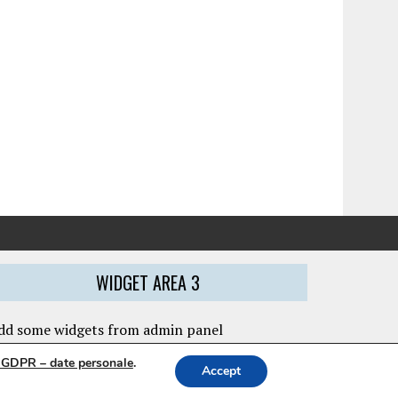
WIDGET AREA 3
dd some widgets from admin panel
i GDPR – date personale
.
Accept