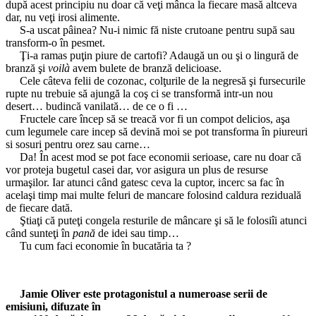
după acest principiu nu doar că veţi mânca la fiecare masă altceva
dar, nu veţi irosi alimente.
S-a uscat pâinea? Nu-i nimic fă niste crutoane pentru supă sau
transform-o în pesmet.
Ţi-a ramas puţin piure de cartofi? Adaugă un ou şi o lingură de
branză şi
voil
à
avem bulete de branză delicioase.
Cele câteva felii de cozonac, colţurile de la negresă şi fursecurile
rupte nu trebuie să ajungă la coş ci se transformă intr-un nou
desert… budincă vanilată… de ce o fi …
Fructele care încep să se treacă vor fi un compot delicios, aşa
cum legumele care incep să devină moi se pot transforma în piureuri
si sosuri pentru orez sau carne…
Da! În acest mod se pot face economii serioase, care nu doar că
vor proteja bugetul casei dar, vor asigura un plus de resurse
urmaşilor. Iar atunci când gatesc ceva la cuptor, incerc sa fac în
acelaşi timp mai multe feluri de mancare folosind caldura reziduală
de fiecare dată.
Ştiaţi că puteţi congela resturile de mâncare şi să le folosiîi atunci
când sunteţi în
pană
de idei sau timp…
Tu cum faci economie în bucatăria ta ?
Jamie Oliver este protagonistul a numeroase serii de
emisiuni, difuzate în