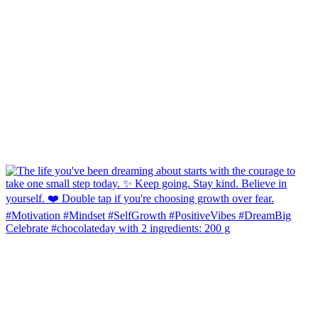
Celebrate #chocolateday with 2 ingredients: 200 g