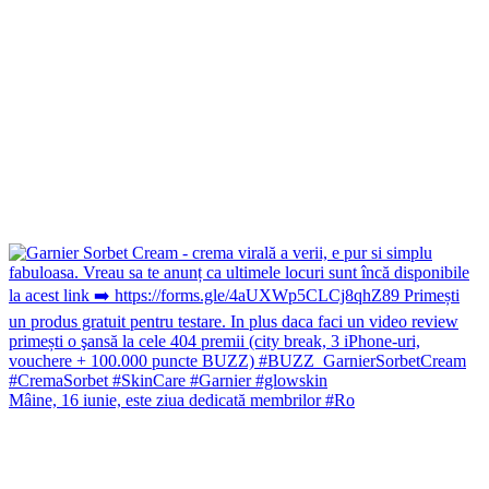
Mâine, 16 iunie, este ziua dedicată membrilor #Ro