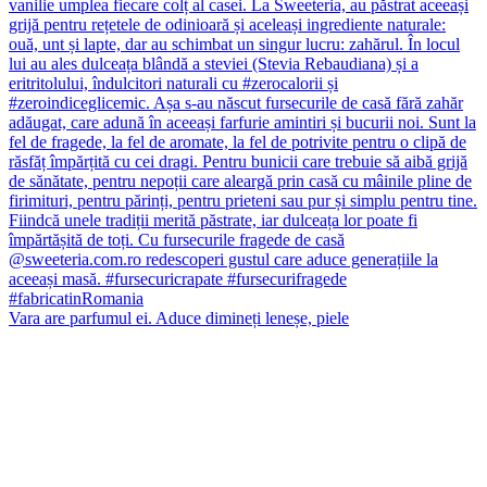
Vara are parfumul ei. Aduce dimineți leneșe, piele