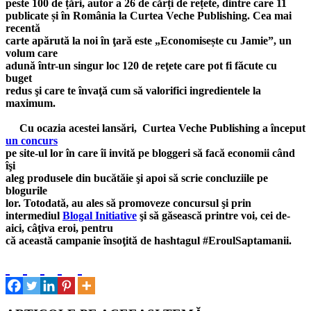
peste 100 de țări, autor a 26 de cărți de rețete, dintre care 11
publicate și în România la Curtea Veche Publishing. Cea mai
recentă
carte apărută la noi în ţară este „Economisește cu Jamie”, un
volum care
adună într-un singur loc 120 de reţete care pot fi făcute cu
buget
redus şi care te învaţă cum să valorifici ingredientele la
maximum.
Cu ocazia acestei lansări, Curtea Veche Publishing a început
un concurs
pe site-ul lor în care îi invită pe bloggeri să facă economii când
îşi
aleg produsele din bucătăie şi apoi să scrie concluziile pe
blogurile
lor. Totodată, au ales să promoveze concursul şi prin
intermediul
Blogal Initiative
şi să găsească printre voi, cei de-
aici, câţiva eroi, pentru
că această campanie însoţită de hashtagul #EroulSaptamanii.