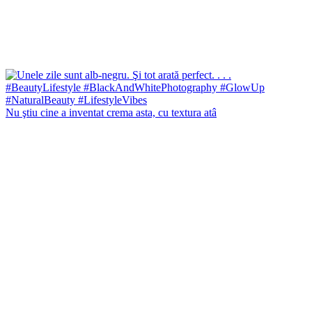
Nu ştiu cine a inventat crema asta, cu textura atâ