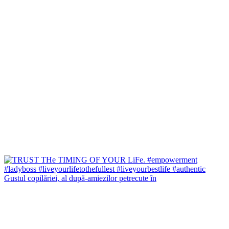
Gustul copilăriei, al după-amiezilor petrecute în