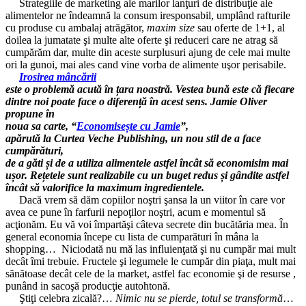
Strategiile de marketing ale marilor lanţuri de distribuţie ale
alimentelor ne îndeamnă la consum iresponsabil, umplând rafturile
cu produse cu ambalaj atrăgător,
maxim size
sau oferte de 1+1, al
doilea la jumatate şi multe alte oferte şi reduceri care ne atrag să
cumpărăm dar, multe din aceste surplusuri ajung de cele mai multe
ori la gunoi, mai ales cand vine vorba de alimente uşor perisabile.
Irosirea mâncării
este o problemă acută în țara noastră. Vestea bună este că fiecare
dintre noi poate face o diferență în acest sens. Jamie Oliver
propune în
noua sa carte, “
Economisește cu Jamie
”,
apărută la Curtea Veche Publishing, un nou stil de a face
cumpărături,
de a găti și de a utiliza alimentele astfel încât să economisim mai
ușor. Rețetele sunt realizabile cu un buget redus și gândite astfel
încât să valorifice la maximum ingredientele.
Dacă vrem să dăm copiilor noştri şansa la un viitor în care vor
avea ce pune în farfurii nepoţilor noştri, acum e momentul să
acţionăm. Eu vă voi împartăşi câteva secrete din bucătăria mea. În
general economia începe cu lista de cumparături în mâna la
shopping… Niciodată nu mă las influienţată şi nu cumpăr mai mult
decât îmi trebuie. Fructele şi legumele le cumpăr din piaţa, mult mai
sănătoase decât cele de la market, astfel fac economie şi de resurse ,
punând in sacoşă producţie autohtonă.
Ştiţi celebra zicală?…
Nimic nu se pierde, totul se transformă
…