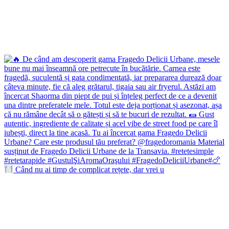
Când nu ai timp de complicat rețete, dar vrei u