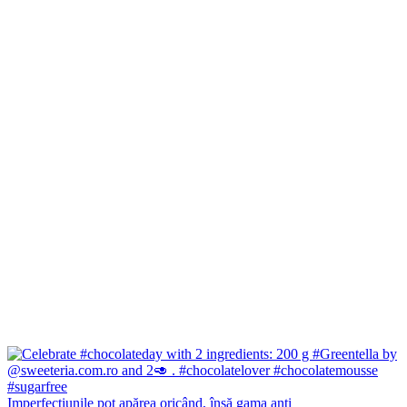
Imperfecțiunile pot apărea oricând, însă gama anti