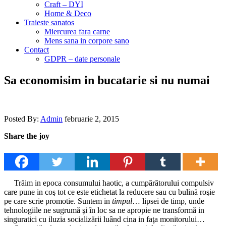
Craft – DYI
Home & Deco
Traieste sanatos
Miercurea fara carne
Mens sana in corpore sano
Contact
GDPR – date personale
Sa economisim in bucatarie si nu numai
Posted By:
Admin
februarie 2, 2015
Share the joy
Trăim in epoca consumului haotic, a cumpărătorului compulsiv
care pune in coş tot ce este etichetat la reducere sau cu bulină roşie
pe care scrie promotie. Suntem in
timpul
… lipsei de timp, unde
tehnologiile ne sugrumă şi în loc sa ne apropie ne transformă in
singuratici cu iluzia socializării luând cina in faţa monitorului…