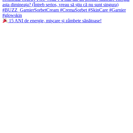
15 ANI de energie, mișcare și zâmbete sănătoase!