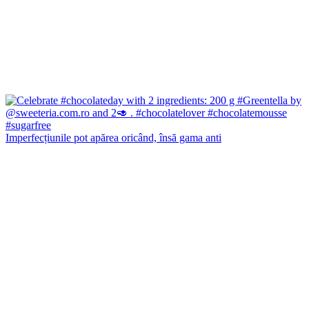
Imperfecțiunile pot apărea oricând, însă gama anti