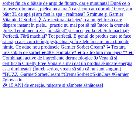
🎉 15 ANI de energie, mișcare și zâmbete sănătoase!