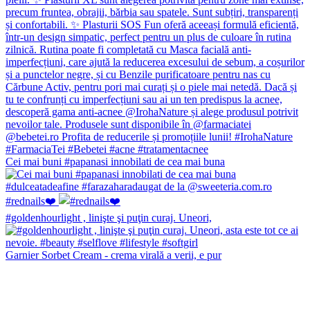
Cei mai buni #papanasi innobilati de cea mai buna
#rednails❤️
#goldenhourlight , linişte şi puţin curaj. Uneori,
Garnier Sorbet Cream - crema virală a verii, e pur