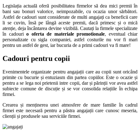
Legislația actuală oferă posibilitatea firmelor să dea mici premii în
bani sau bonuri valorice, neimpozabile, cu ocazia unor sărbători.
Astfel de cadouri sunt considerate de multi angajați ca beneficii care
li se cuvin, însă pe lângă aceste premii, dacă primesc și o mică
atenție, deja încântarea devine vizibilă. Cautați la firmele specializate
în cadouri
o oferta de materiale promotionale
, eventual chiar
personalizate cu sigla companiei, astfel costurile nu vor fi mari
pentru un astfel de gest, iar bucuria de a primi cadouri va fi mare!
Cadouri pentru copii
Evenimentele organizate pentru angajații care au copii sunt oricând
primite cu bucurie și entuziasm din partea copiilor. Este o ocazie și
pentru a se lega noi prietenii intre copii, dar și părinții vor avea astfel
subiecte comune de discuție și se vor consolida relațiile în echipa
firmei.
Crearea și menținerea unei atmosfere de mare familie în cadrul
firmei este necesară pentru a păstra angajații care cunosc meseria,
clienții și produsele sau serviciile firmei.