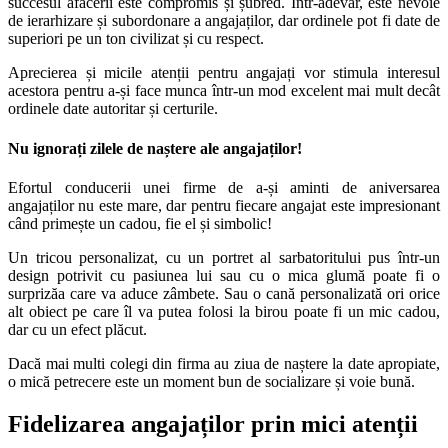
succesul afacerii este compromis și șubred. Într-adevăr, este nevoie
de ierarhizare și subordonare a angajaților, dar ordinele pot fi date de
superiori pe un ton civilizat și cu respect.
Aprecierea și micile atenții pentru angajați vor stimula interesul
acestora pentru a-și face munca într-un mod excelent mai mult decât
ordinele date autoritar și certurile.
Nu ignorați zilele de naștere ale angajaților!
Efortul conducerii unei firme de a-și aminti de aniversarea
angajaților nu este mare, dar pentru fiecare angajat este impresionant
când primește un cadou, fie el și simbolic!
Un tricou personalizat, cu un portret al sarbatoritului pus într-un
design potrivit cu pasiunea lui sau cu o mica glumă poate fi o
surprizăa care va aduce zâmbete. Sau o cană personalizată ori orice
alt obiect pe care îl va putea folosi la birou poate fi un mic cadou,
dar cu un efect plăcut.
Dacă mai multi colegi din firma au ziua de naștere la date apropiate,
o mică petrecere este un moment bun de socializare și voie bună.
Fidelizarea angajaților prin mici atenții