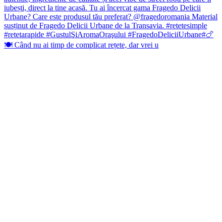
🍽️ Când nu ai timp de complicat rețete, dar vrei u