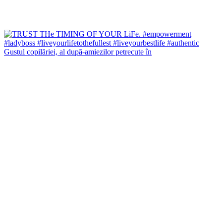
Gustul copilăriei, al după-amiezilor petrecute în