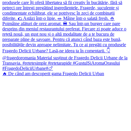
🔥 De când am descoperit gama Fragedo Delicii Urban