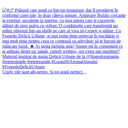
Unele zile sunt alb-negru. Şi tot arată perfect. .