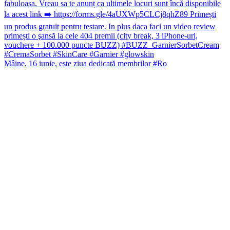
Mâine, 16 iunie, este ziua dedicată membrilor #Ro