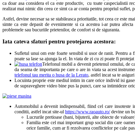
ca doar asa considera el ca este productiv, cu toate caspecialistii re
realizat mai nimic din ceea ce simt ca ar conta pentru propriul suflet, p
Astfel, devine necesar sa se stabileasca prioritatile, tot ceea ce este m
simte ca este depasit de evenimente si ca acestea i-ar putea afecta 
problemele sau bucuriile prietenilor, de confort si de siguranta.
Iata cateva sfaturi pentru protejarea acestora:
Sufletul unui om este foarte sensibil si usor de ranit. Pentru a 
poate sa lase sa ajunga la el. In viata de zi cu zi poate fi protejat
Telefonul mobil a devenit prietenul omului, de car
da seama de importanta pe care o are in viata sa acest instrumen
telefonul tau merita o husa de la Lerato
, astfel incat sa te asigu
Locuinta proprie este mediul intim in care orice individ isi gases
de supraveghere video bine pus la punct, care sa intimideze orice
Automobilul a devenit indispensabil, fiind cel care insoteste 
conditii, astfel incat site-ul
https://www.raoauto.ro/
devine un bun
Lucrurile pretioase (bani, bijuterii, alte obiecte de valoare
Familia este cel mai important grup social din care oameni
orice familie, cum ar fi rezolvarea conflictelor pe cale pa