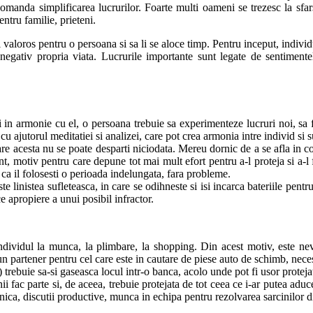
comanda simplificarea lucrurilor. Foarte multi oameni se trezesc la sfars
entru familie, prieteni.
ai valoros pentru o persoana si sa li se aloce timp. Pentru inceput, indivi
negativ propria viata. Lucrurile importante sunt legate de sentimentel
fi in armonie cu el, o persoana trebuie sa experimenteze lucruri noi, sa 
 cu ajutorul meditatiei si analizei, care pot crea armonia intre individ si s
e acesta nu se poate desparti niciodata. Mereu dornic de a se afla in con
t, motiv pentru care depune tot mai mult efort pentru a-l proteja si a-l 
ri ca il folosesti o perioada indelungata, fara probleme.
te linistea sufleteasca, in care se odihneste si isi incarca bateriile pen
 apropiere a unui posibil infractor.
individul la munca, la plimbare, la shopping. Din acest motiv, este ne
 partener pentru cel care este in cautare de piese auto de schimb, neces
) trebuie sa-si gaseasca locul intr-o banca, acolo unde pot fi usor protejat
i fac parte si, de aceea, trebuie protejata de tot ceea ce i-ar putea adu
snica, discutii productive, munca in echipa pentru rezolvarea sarcinilor d