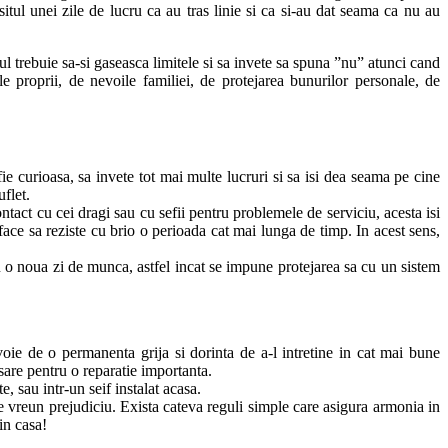
itul unei zile de lucru ca au tras linie si ca si-au dat seama ca nu au
dul trebuie sa-si gaseasca limitele si sa invete sa spuna ”nu” atunci cand
e proprii, de nevoile familiei, de protejarea bunurilor personale, de
fie curioasa, sa invete tot mai multe lucruri si sa isi dea seama pe cine
uflet.
tact cu cei dragi sau cu sefii pentru problemele de serviciu, acesta isi
face sa reziste cu brio o perioada cat mai lunga de timp. In acest sens,
tru o noua zi de munca, astfel incat se impune protejarea sa cu un sistem
voie de o permanenta grija si dorinta de a-l intretine in cat mai bune
are pentru o reparatie importanta.
e, sau intr-un seif instalat acasa.
ce vreun prejudiciu. Exista cateva reguli simple care asigura armonia in
in casa!