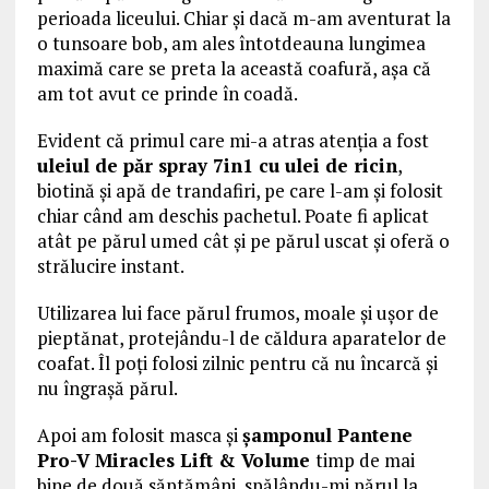
perioada liceului. Chiar și dacă m-am aventurat la
o tunsoare bob, am ales întotdeauna lungimea
maximă care se preta la această coafură, așa că
am tot avut ce prinde în coadă.
Evident că primul care mi-a atras atenția a fost
uleiul de păr spray 7in1 cu ulei de ricin
,
biotină și apă de trandafiri, pe care l-am și folosit
chiar când am deschis pachetul. Poate fi aplicat
atât pe părul umed cât și pe părul uscat și oferă o
strălucire instant.
Utilizarea lui face părul frumos, moale și ușor de
pieptănat, protejându-l de căldura aparatelor de
coafat. Îl poți folosi zilnic pentru că nu încarcă și
nu îngrașă părul.
Apoi am folosit masca și
șamponul Pantene
Pro-V Miracles Lift & Volume
timp de mai
bine de două săptămâni, spălându-mi părul la