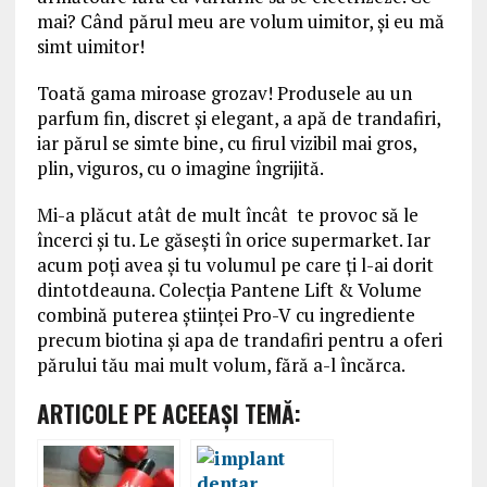
mai? Când părul meu are volum uimitor, și eu mă
simt uimitor!
Toată gama miroase grozav! Produsele au un
parfum fin, discret și elegant, a apă de trandafiri,
iar părul se simte bine, cu firul vizibil mai gros,
plin, viguros, cu o imagine îngrijită.
Mi-a plăcut atât de mult încât te provoc să le
încerci și tu. Le găsești în orice supermarket. Iar
acum poți avea și tu volumul pe care ți l-ai dorit
dintotdeauna. Colecția Pantene Lift & Volume
combină puterea științei Pro-V cu ingrediente
precum biotina și apa de trandafiri pentru a oferi
părului tău mai mult volum, fără a-l încărca.
ARTICOLE PE ACEEAŞI TEMĂ: