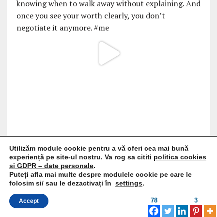
Utilizăm module cookie pentru a vă oferi cea mai bună
experiență pe site-ul nostru. Va rog sa cititi
politica cookies
si GDPR – date personale
.
Puteți afla mai multe despre modulele cookie pe care le
folosim si/ sau le dezactivați în
settings
.
78
3
Accept