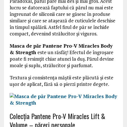
Paradoxal, părul pare mai des și mai gros. Acest
lucru se datorează faptului că părul nu mai este
îngreunat de siliconii care se găsesc în produse
similare și care se atașează de cuticulele deschise
în timpul spălării. Astfel firul de păr se închide
compact, devenind strălucitor și viguros.
Masca de păr Pantene Pro-V Miracles Body
& Strength
este un răsfăț! Efectul de îngroșare
poate fi resimțit chiar atunci la duș. Părul devine
moale și suplu, strălucitor și parfumat.
Textura și consistența măștii este plăcută și este
ușor de aplicat, fără să o pierzi printre degete.
Colecția Pantene Pro-V Miracles Lift &
Volume – păreri personale