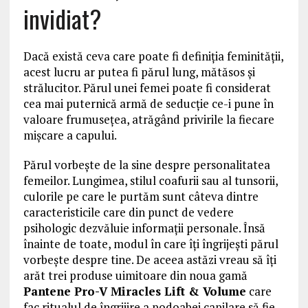
invidiat?
Dacă există ceva care poate fi definiția feminității,
acest lucru ar putea fi părul lung, mătăsos și
strălucitor. Părul unei femei poate fi considerat
cea mai puternică armă de seducție ce-i pune în
valoare frumusețea, atrăgând privirile la fiecare
mișcare a capului.
Părul vorbește de la sine despre personalitatea
femeilor. Lungimea, stilul coafurii sau al tunsorii,
culorile pe care le purtăm sunt câteva dintre
caracteristicile care din punct de vedere
psihologic dezvăluie informații personale. Însă
înainte de toate, modul în care îți îngrijești părul
vorbește despre tine. De aceea astăzi vreau să îți
arăt trei produse uimitoare din noua gamă
Pantene Pro-V Miracles Lift & Volume
care
fac ritualul de îngrijire a podoabei capilare să fie