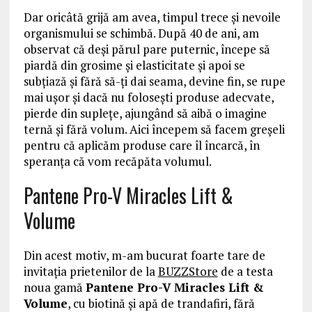
Dar oricâtă grijă am avea, timpul trece și nevoile
organismului se schimbă. După 40 de ani, am
observat că deși părul pare puternic, începe să
piardă din grosime și elasticitate și apoi se
subțiază și fără să-ți dai seama, devine fin, se rupe
mai ușor și dacă nu folosești produse adecvate,
pierde din suplețe, ajungând să aibă o imagine
ternă și fără volum. Aici începem să facem greșeli
pentru că aplicăm produse care îl încarcă, în
speranța că vom recăpăta volumul.
Pantene Pro-V Miracles Lift &
Volume
Din acest motiv, m-am bucurat foarte tare de
invitația prietenilor de la
BUZZStore
de a testa
noua gamă
Pantene Pro-V Miracles Lift &
Volume
, cu biotină și apă de trandafiri, fără