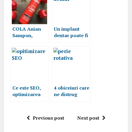
COLA Anian
Un implant
Sampon,
dentar poate fi
pentru un par
calea cea mai
stralucitor cu
rapida spre un
volum maxim
zâmbet
strălucitor și o
sănătate de
invidiat
Ce este SEO,
4 obiceiuri care
optimizarea
ne distrug
unui site este
părul, iată ce
cel mai
trebuie să eviţi
important pas
Previous post
Next post