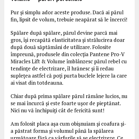
Pur și simplu ador aceste produse. Dacă ai părul
fin, lipsit de volum, trebuie neapărat să le încerci!
Spălare după spălare, părul devine parcă mai
gros, își recapătă elasticitatea și strălucirea doar
după două săptămâni de utilizare. Folosite
împreună, produsele din colecția Pantene Pro-V
Miracles Lift & Volume îmblânzesc părul rebel cu
tendințe de electrizare, îl hrănesc și îi redau
suplețea astfel că poți purta buclele lejere la care
ai visat din totdeauna.
Chiar după prima spălare părul rămâne lucios, nu
se mai încurcă și este foarte ușor de pieptănat.
Nici nu vă închipuiți cât de fericită sunt!
Am folosit placa așa cum obișnuiam și coafura și-
a păstrat forma și volumul până la spălarea
următoare fără ca vârfurile să se electrizeze. Ce