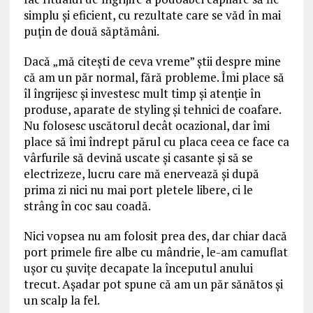
simplu și eficient, cu rezultate care se văd în mai
puțin de două săptămâni.
Dacă „mă citești de ceva vreme” știi despre mine
că am un păr normal, fără probleme. Îmi place să
îl îngrijesc și investesc mult timp și atenție în
produse, aparate de styling și tehnici de coafare.
Nu folosesc uscătorul decât ocazional, dar îmi
place să îmi îndrept părul cu placa ceea ce face ca
vârfurile să devină uscate și casante și să se
electrizeze, lucru care mă enervează şi după
prima zi nici nu mai port pletele libere, ci le
strâng în coc sau coadă.
Nici vopsea nu am folosit prea des, dar chiar dacă
port primele fire albe cu mândrie, le-am camuflat
ușor cu șuvițe decapate la începutul anului
trecut. Așadar pot spune că am un păr sănătos și
un scalp la fel.