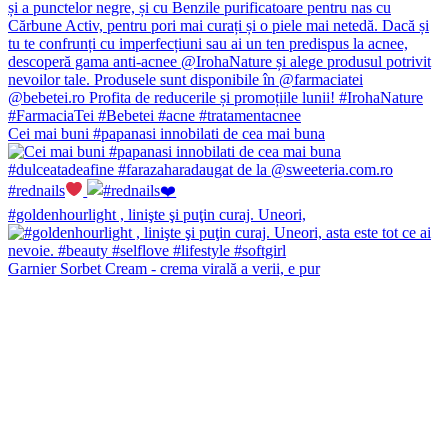
Cei mai buni #papanasi innobilati de cea mai buna
#rednails
#goldenhourlight , linişte şi puţin curaj. Uneori,
Garnier Sorbet Cream - crema virală a verii, e pur