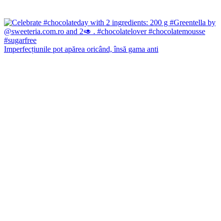
Imperfecțiunile pot apărea oricând, însă gama anti