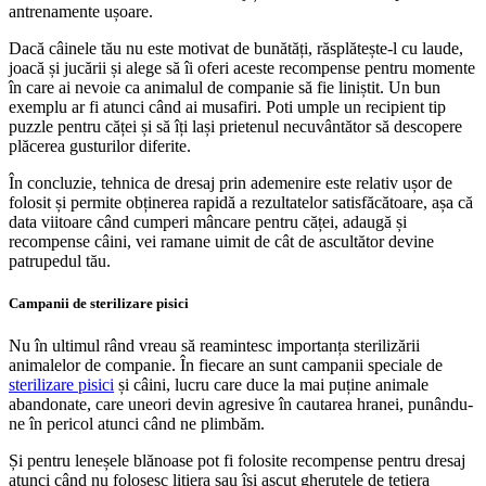
antrenamente ușoare.
Dacă câinele tău nu este motivat de bunătăți, răsplătește-l cu laude,
joacă și jucării și alege să îi oferi aceste recompense pentru momente
în care ai nevoie ca animalul de companie să fie liniștit. Un bun
exemplu ar fi atunci când ai musafiri. Poti umple un recipient tip
puzzle pentru căței și să îți lași prietenul necuvântător să descopere
plăcerea gusturilor diferite.
În concluzie, tehnica de dresaj prin ademenire este relativ ușor de
folosit și permite obținerea rapidă a rezultatelor satisfăcătoare, așa că
data viitoare când cumperi mâncare pentru căței, adaugă și
recompense câini, vei ramane uimit de cât de ascultător devine
patrupedul tău.
Campanii de sterilizare pisici
Nu în ultimul rând vreau să reamintesc importanța sterilizării
animalelor de companie. În fiecare an sunt campanii speciale de
sterilizare pisici
și câini, lucru care duce la mai puține animale
abandonate, care uneori devin agresive în cautarea hranei, punându-
ne în pericol atunci când ne plimbăm.
Și pentru leneșele blănoase pot fi folosite recompense pentru dresaj
atunci când nu folosesc litiera sau își ascut gheruțele de tetiera