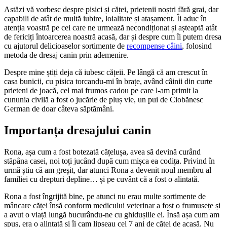
Astăzi vă vorbesc despre pisici și căței, prietenii noștri fără grai, dar
capabili de atât de multă iubire, loialitate și atașament. Îi aduc în
atenția voastră pe cei care ne urmează necondiționat și așteaptă atât
de fericiți întoarcerea noastră acasă, dar și despre cum îi putem dresa
cu ajutorul delicioaselor sortimente de
recompense câini
, folosind
metoda de dresaj canin prin ademenire.
Despre mine știți deja că iubesc cățeii. Pe lângă că am crescut în
casa bunicii, cu pisica torcandu-mi în brațe, având câinii din curte
prieteni de joacă, cel mai frumos cadou pe care l-am primit la
cununia civilă a fost o jucărie de pluș vie, un pui de Ciobănesc
German de doar câteva săptămâni.
Importanța dresajului canin
Rona, așa cum a fost botezată cățelușa, avea să devină curând
stăpâna casei, noi toți jucând după cum mișca ea codița. Privind în
urmă știu că am greșit, dar atunci Rona a devenit noul membru al
familiei cu drepturi depline… și pe cuvânt că a fost o alintată.
Rona a fost îngrijită bine, pe atunci nu erau multe sortimente de
mâncare căței însă conform medicului veterinar a fost o frumusețe și
a avut o viață lungă bucurându-ne cu ghidușiile ei. Însă așa cum am
spus, era o alintată și îi cam lipseau cei 7 ani de căței de acasă. Nu