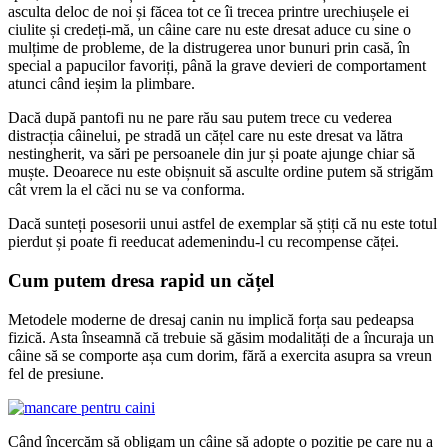
asculta deloc de noi și făcea tot ce îi trecea printre urechiușele ei
ciulite și credeți-mă, un câine care nu este dresat aduce cu sine o
mulțime de probleme, de la distrugerea unor bunuri prin casă, în
special a papucilor favoriți, până la grave devieri de comportament
atunci când ieșim la plimbare.
Dacă după pantofi nu ne pare rău sau putem trece cu vederea
distracția câinelui, pe stradă un cățel care nu este dresat va lătra
nestingherit, va sări pe persoanele din jur și poate ajunge chiar să
muște. Deoarece nu este obișnuit să asculte ordine putem să strigăm
cât vrem la el căci nu se va conforma.
Dacă sunteți posesorii unui astfel de exemplar să știți că nu este totul
pierdut și poate fi reeducat ademenindu-l cu recompense căței.
Cum putem dresa rapid un cățel
Metodele moderne de dresaj canin nu implică forța sau pedeapsa
fizică. Asta înseamnă că trebuie să găsim modalități de a încuraja un
câine să se comporte așa cum dorim, fără a exercita asupra sa vreun
fel de presiune.
Când încercăm să obligam un câine să adopte o poziție pe care nu a