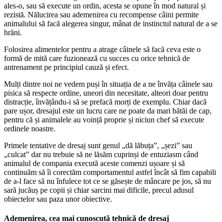
ales-o, sau să execute un ordin, acesta se opune în mod natural și
rezistă. Nălucirea sau ademenirea cu recompense câini permite
animalului să facă alegerea singur, mânat de instinctul natural de a se
hrăni.
Folosirea alimentelor pentru a atrage câinele să facă ceva este o
formă de mită care fuzionează cu succes cu orice tehnică de
antrenament pe principiul cauză și efect.
Mulți dintre noi ne vedem puși în situația de a ne învăța câinele sau
pisica să respecte ordine, uneori din necesitate, alteori doar pentru
distracție, învățându-i să se prefacă morți de exemplu. Chiar dacă
pare ușor, dresajul este un lucru care ne poate da mari bătăi de cap,
pentru că și animalele au voință proprie și niciun chef să execute
ordinele noastre.
Primele tentative de dresaj sunt genul „dă lăbuța”, „șezi” sau
„culcat” dar nu trebuie să ne lăsăm cuprinși de entuziasm când
animalul de compania execută aceste comenzi ușoare și să
continuăm să îi corectăm comportamentul astfel încât să fim capabili
de a-l face să nu înfulece tot ce se găsește de mâncare pe jos, să nu
sară jucăuș pe copii și chiar sarcini mai dificile, precul adusul
obiectelor sau paza unor obiective.
Ademenirea, cea mai cunoscută tehnică de dresaj