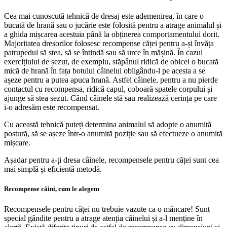
Cea mai cunoscută tehnică de dresaj este ademenirea, în care o
bucată de hrană sau o jucărie este folosită pentru a atrage animalul și
a ghida mișcarea acestuia până la obținerea comportamentului dorit.
Majoritatea dresorilor folosesc recompense căței pentru a-și învăța
patrupedul să stea, să se întindă sau să urce în mășină. În cazul
exercițiului de șezut, de exemplu, stăpânul ridică de obicei o bucată
mică de hrană în fața botului câinelui obligându-l pe acesta a se
așeze pentru a putea apuca hrană. Astfel câinele, pentru a nu pierde
contactul cu recompensa, ridică capul, coboară spatele corpului și
ajunge să stea sezut. Când câinele stă sau realizează cerința pe care
i-o adresăm este recompensat.
Cu această tehnică puteți determina animalul să adopte o anumită
postură, să se așeze într-o anumită poziție sau să efectueze o anumită
mișcare.
Așadar pentru a-ți dresa câinele, recompensele pentru căței sunt cea
mai simplă și eficientă metodă.
Recompense câini, cum le alegem
Recompensele pentru căței nu trebuie vazute ca o mâncare! Sunt
special gândite pentru a atrage atenția câinelui și a-l menține în