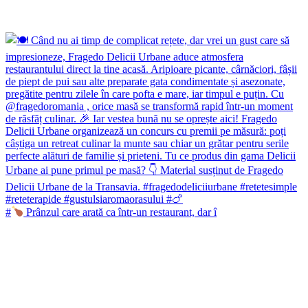
#
Prânzul care arată ca într-un restaurant, dar î