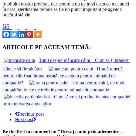
fotoliului nostru preferat, dar pentru a nu ne trezi cu zece meaunici
în casă, sterilizarea trebuie să fie un punct important pe agenda
oricărui stăpân.
65
ARTICOLE PE ACEEAŞI TEMĂ:
Totul despre mâncare câini – Cum să-ți hrănești
câinele să fie sănătos
Hrană umedă
pentru câini sau hrana uscată, ce alegem pentru animalul de
companie?
Hrana pentru caini, de unde
cumpărăm tot ce ne trebuie pentru animale de companie
Cum să crești productivitatea companiei
prin motivarea angajaților
Previous post
Next post
Be the first to comment
on "Dresaj canin prin ademenire –