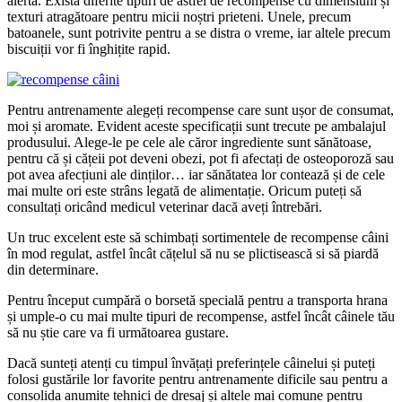
alertă. Există diferite tipuri de astfel de recompense cu dimensiuni și
texturi atragătoare pentru micii noștri prieteni. Unele, precum
batoanele, sunt potrivite pentru a se distra o vreme, iar altele precum
biscuiții vor fi înghițite rapid.
Pentru antrenamente alegeți recompense care sunt ușor de consumat,
moi și aromate. Evident aceste specificații sunt trecute pe ambalajul
produsului. Alege-le pe cele ale căror ingrediente sunt sănătoase,
pentru că și cățeii pot deveni obezi, pot fi afectați de osteoporoză sau
pot avea afecțiuni ale dinților… iar sănătatea lor contează și de cele
mai multe ori este strâns legată de alimentație. Oricum puteți să
consultați oricând medicul veterinar dacă aveți întrebări.
Un truc excelent este să schimbați sortimentele de recompense câini
în mod regulat, astfel încât cățelul să nu se plictisească si să piardă
din determinare.
Pentru început cumpără o borsetă specială pentru a transporta hrana
și umple-o cu mai multe tipuri de recompense, astfel încât câinele tău
să nu știe care va fi următoarea gustare.
Dacă sunteți atenți cu timpul învățați preferințele câinelui și puteți
folosi gustările lor favorite pentru antrenamente dificile sau pentru a
consolida anumite tehnici de dresaj și altele mai comune pentru