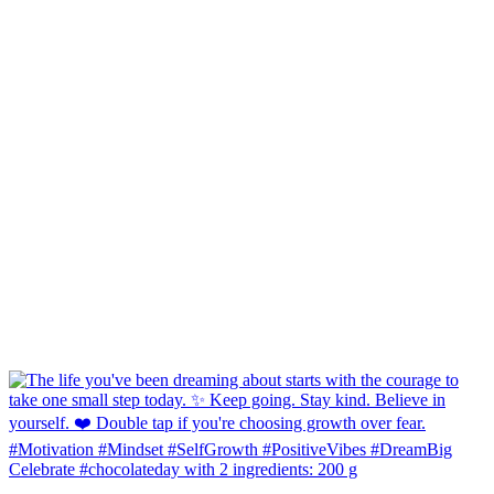
Celebrate #chocolateday with 2 ingredients: 200 g