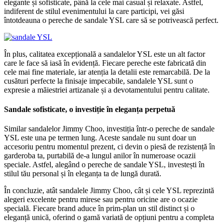
elegante și sofisticate, până la cele mai casual și relaxate. Astfel,
indiferent de stilul evenimentului la care participi, vei găsi
întotdeauna o pereche de sandale YSL care să se potrivească perfect.
În plus, calitatea excepțională a sandalelor YSL este un alt factor
care le face să iasă în evidență. Fiecare pereche este fabricată din
cele mai fine materiale, iar atenția la detalii este remarcabilă. De la
cusături perfecte la finisaje impecabile, sandalele YSL sunt o
expresie a măiestriei artizanale și a devotamentului pentru calitate.
Sandale sofisticate, o investiție în eleganța perpetuă
Similar sandalelor Jimmy Choo, investiția într-o pereche de sandale
YSL este una pe termen lung. Aceste sandale nu sunt doar un
accesoriu pentru momentul prezent, ci devin o piesă de rezistență în
garderoba ta, purtabilă de-a lungul anilor în numeroase ocazii
speciale. Astfel, alegând o pereche de sandale YSL, investești în
stilul tău personal și în eleganța ta de lungă durată.
În concluzie, atât sandalele Jimmy Choo, cât și cele YSL reprezintă
alegeri excelente pentru mirese sau pentru oricine are o ocazie
specială. Fiecare brand aduce în prim-plan un stil distinct și o
eleganță unică, oferind o gamă variată de opțiuni pentru a completa