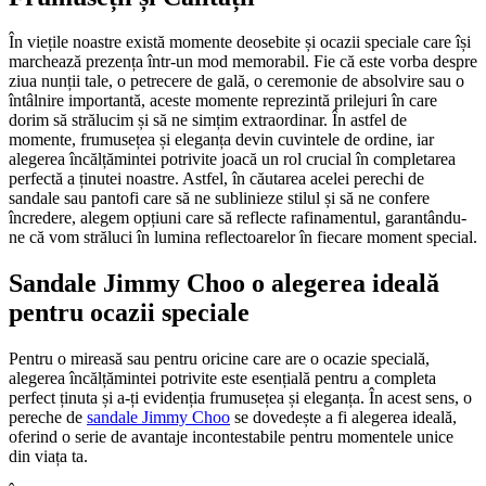
În viețile noastre există momente deosebite și ocazii speciale care își
marchează prezența într-un mod memorabil. Fie că este vorba despre
ziua nunții tale, o petrecere de gală, o ceremonie de absolvire sau o
întâlnire importantă, aceste momente reprezintă prilejuri în care
dorim să strălucim și să ne simțim extraordinar. În astfel de
momente, frumusețea și eleganța devin cuvintele de ordine, iar
alegerea încălțămintei potrivite joacă un rol crucial în completarea
perfectă a ținutei noastre. Astfel, în căutarea acelei perechi de
sandale sau pantofi care să ne sublinieze stilul și să ne confere
încredere, alegem opțiuni care să reflecte rafinamentul, garantându-
ne că vom străluci în lumina reflectoarelor în fiecare moment special.
Sandale Jimmy Choo o alegerea ideală
pentru ocazii speciale
Pentru o mireasă sau pentru oricine care are o ocazie specială,
alegerea încălțămintei potrivite este esențială pentru a completa
perfect ținuta și a-ți evidenția frumusețea și eleganța. În acest sens, o
pereche de
sandale Jimmy Choo
se dovedește a fi alegerea ideală,
oferind o serie de avantaje incontestabile pentru momentele unice
din viața ta.