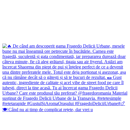
🍽️ Când nu ai timp de complicat rețete, dar vrei u