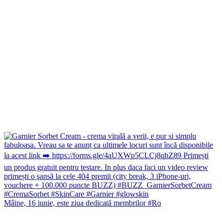
Mâine, 16 iunie, este ziua dedicată membrilor #Ro