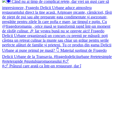
#🍗 Prânzul care arată ca într-un restaurant, dar î