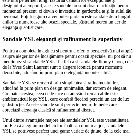
este una pe termen lung. Datorită calității lor excepționale și
designului atemporal, aceste sandale nu sunt doar o achiziție pentru
momentul prezent, ci devin o investiție în garderoba ta și în stilul tău
personal. Poți fi sigură că vei putea purta aceste sandale de-a lungul
anilor la numeroase alte ocazii speciale, păstrând mereu un aer de
eleganță și sofisticare.
Sandale YSL eleganță și rafinament la superlativ
Pentru a completa imaginea și pentru a oferi o perspectivă mai amplă
asupra alegerilor de încălțăminte pentru ocazii speciale, nu pot să nu
menționez și sandalele YSL. La fel ca și sandalele Jimmy Choo, cele
de la Yves Saint Laurent sunt o alegere iconică pentru momente
deosebite, aducând în prim-plan o eleganță incontestabilă.
Sandalele YSL se remarcă prin simplitatea și rafinamentul lor,
aducând în prim-plan un design minimalist, dar extrem de elegant.
Cu toate acestea, ceea ce le face cu adevărat remarcabile este
emblematicul logo YSL, care conferă fiecărei perechi un aer de lux
și distincție. Aceste sandale sunt perfecte pentru femeile care
apreciază eleganța clasică și rafinamentul discret.
Unul dintre avantajele majore ale sandalelor YSL este versatilitatea
lor. Fie că alegi un model cu toc înalt sau unul mai jos, sandalele
YSL se potrivesc perfect unei game variate de ținute, de la cele mai