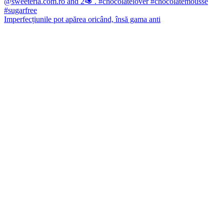
Imperfecțiunile pot apărea oricând, însă gama anti