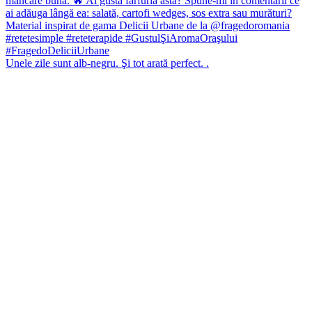
Unele zile sunt alb-negru. Şi tot arată perfect. .