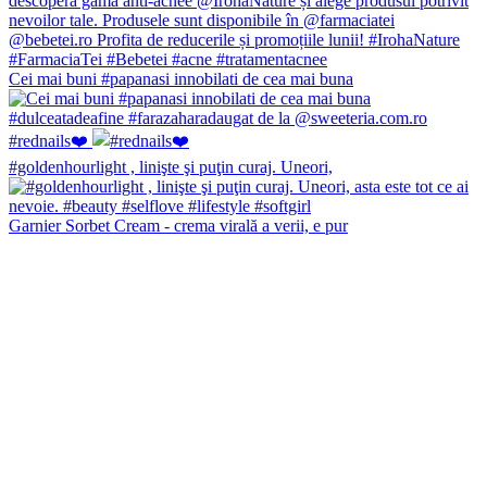
Cei mai buni #papanasi innobilati de cea mai buna
#rednails❤️
#goldenhourlight , linişte şi puţin curaj. Uneori,
Garnier Sorbet Cream - crema virală a verii, e pur