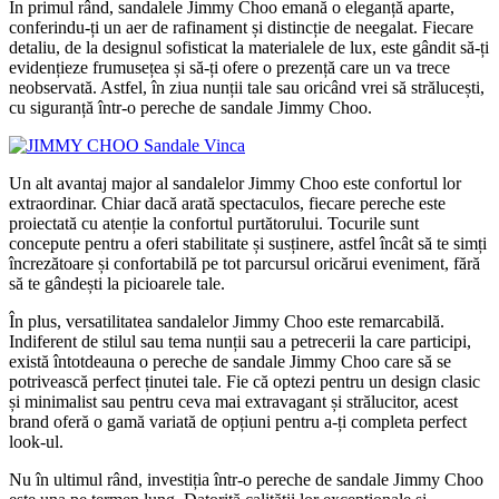
În primul rând, sandalele Jimmy Choo emană o eleganță aparte,
conferindu-ți un aer de rafinament și distincție de neegalat. Fiecare
detaliu, de la designul sofisticat la materialele de lux, este gândit să-ți
evidențieze frumusețea și să-ți ofere o prezență care un va trece
neobservată. Astfel, în ziua nunții tale sau oricând vrei să strălucești,
cu siguranță într-o pereche de sandale Jimmy Choo.
Un alt avantaj major al sandalelor Jimmy Choo este confortul lor
extraordinar. Chiar dacă arată spectaculos, fiecare pereche este
proiectată cu atenție la confortul purtătorului. Tocurile sunt
concepute pentru a oferi stabilitate și susținere, astfel încât să te simți
încrezătoare și confortabilă pe tot parcursul oricărui eveniment, fără
să te gândești la picioarele tale.
În plus, versatilitatea sandalelor Jimmy Choo este remarcabilă.
Indiferent de stilul sau tema nunții sau a petrecerii la care participi,
există întotdeauna o pereche de sandale Jimmy Choo care să se
potrivească perfect ținutei tale. Fie că optezi pentru un design clasic
și minimalist sau pentru ceva mai extravagant și strălucitor, acest
brand oferă o gamă variată de opțiuni pentru a-ți completa perfect
look-ul.
Nu în ultimul rând, investiția într-o pereche de sandale Jimmy Choo