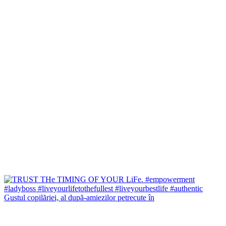
Gustul copilăriei, al după-amiezilor petrecute în