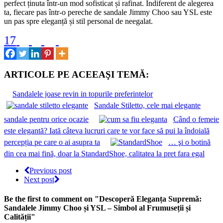
perfect ținuta într-un mod sofisticat și rafinat. Indiferent de alegerea
ta, fiecare pas într-o pereche de sandale Jimmy Choo sau YSL este
un pas spre eleganță și stil personal de neegalat.
17
ARTICOLE PE ACEEAŞI TEMĂ:
Sandalele joase revin in topurile preferintelor
Sandale Stiletto, cele mai elegante
sandale pentru orice ocazie
Când o femeie
este elegantă? Iată câteva lucruri care te vor face să pui la îndoială
percepția pe care o ai asupra ta
… şi o botină
din cea mai fină, doar la StandardShoe, calitatea la pret fara egal
Previous post
Next post
Be the first to comment
on "Descoperă Eleganța Supremă:
Sandalele Jimmy Choo și YSL – Simbol al Frumuseții și
Calității"