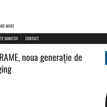
 AND MORE
STE SANATOS
CONTACT
RAME, noua generație de
ging