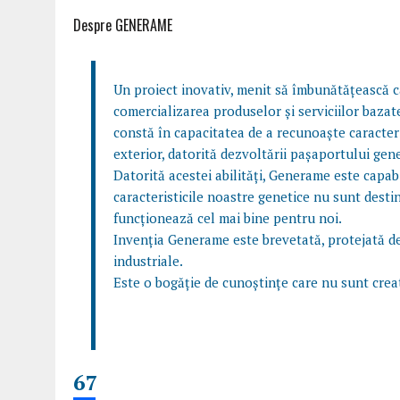
Despre GENERAME
Un proiect inovativ, menit să îmbunătățească ca
comercializarea produselor și serviciilor baz
constă în capacitatea de a recunoaște caracteri
exterior, datorită dezvoltării pașaportului gene
Datorită acestei abilități, Generame este capabi
caracteristicile noastre genetice nu sunt destin
funcționează cel mai bine pentru noi.
Invenția Generame este brevetată, protejată de
industriale.
Este o bogăție de cunoștințe care nu sunt create 
67