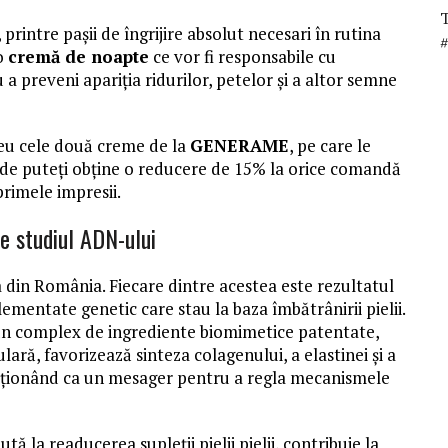
printre pașii de îngrijire absolut necesari în rutina
o
cremă de noapte
ce vor fi responsabile cu
a preveni apariția ridurilor, petelor și a altor semne
eu cele două creme de la
GENERAME
, pe care le
unde puteți obține o reducere de 15% la orice comandă
primele impresii.
 studiul ADN-ului
in România. Fiecare dintre acestea este rezultatul
ementate genetic care stau la baza îmbătrânirii pielii.
r-un complex de ingrediente biomimetice patentate,
ară, favorizează sinteza colagenului, a elastinei și a
acționând ca un mesager pentru a regla mecanismele
ută la readucerea supleții pielii pielii, contribuie la