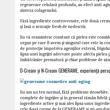
regenerare celulară profunda, au efect anti-aging 
sinteza colagenului.
Fără ingrediente controversate, cele două creme 
și lasă o senzaţie fresh de nedescris.
Eu vă reamintesc constant că pielea este conside
organ pe care îl avem și singurul care este în co
de protecție împotriva agenților externi, frigului,
lipsa unei îngrijiri adecvate poate afecta pielea
îmbătrânire prematură și chiar probleme de săn
D-Cream și N-Cream GENERAME, experienţă pers
Eu am un ten normal, fără probleme deosebite. De
complete de îngrijire şi în general rămân fidelă 
ingrediente active şi mai ales lipsa unor ingred
cele două creme de la GENERAME şi mi-am dorit 