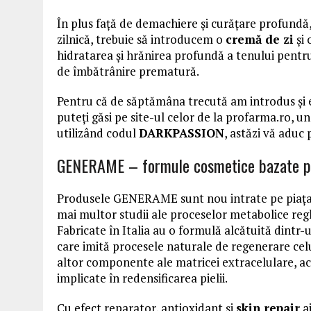
În plus față de demachiere și curățare profundă, 
zilnică, trebuie să introducem o
cremă de zi
și 
hidratarea și hrănirea profundă a tenului pentru 
de îmbătrânire prematură.
Pentru că de săptămâna trecută am introdus şi 
puteți găsi pe site-ul celor de la profarma.ro, 
utilizând codul
DARKPASSION
, astăzi vă aduc 
GENERAME – formule cosmetice bazate pe
Produsele GENERAME sunt nou intrate pe piața d
mai multor studii ale proceselor metabolice regl
Fabricate în Italia au o formulă alcătuită dint
care imită procesele naturale de regenerare celul
altor componente ale matricei extracelulare, 
implicate în redensificarea pielii.
Cu efect reparator, antioxidant și
skin repair
aj