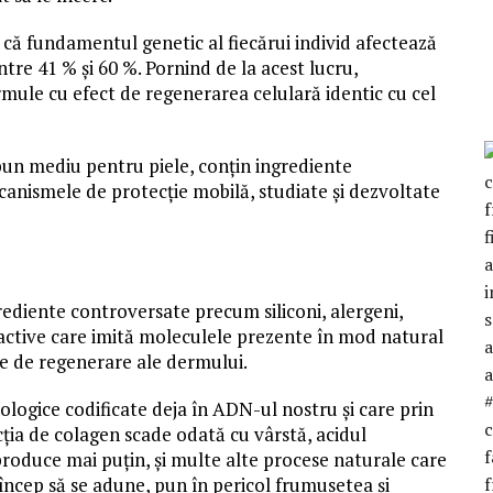
 că fundamentul genetic al fiecărui individ afectează
ntre 41 % și 60 %. Pornind de la acest lucru,
le cu efect de regenerarea celulară identic cu cel
bun mediu pentru piele, conțin ingrediente
canismele de protecție mobilă, studiate și dezvoltate
ediente controversate precum siliconi, alergeni,
e active care imită moleculele prezente în mod natural
le de regenerare ale dermului.
iologice codificate deja în ADN-ul nostru și care prin
ția de colagen scade odată cu vârstă, acidul
produce mai puțin, și multe alte procese naturale care
i încep să se adune, pun în pericol frumusetea și