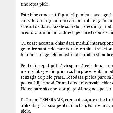
tinerețea pielii.
Este bine cunoscut faptul că pentru a avea grijă
considerare toți factorii care pot influența în 
stresul oxidativ, razele soarelui, precum și prod
acestora sunt inamici direcți pe care trebuie sa 
Cu toate acestea, chiar dacă mediul interacțione
genetice sunt cele care vor determina traiectori
felul în care genele noastre răspund la stimulii e
Pentru început pot să vă spun că cele doua creme
mea le iubește din prima zi. Îmi place teribil mod
senzația de piele grasă. Totodată pielea pare să 
peliculă lipicioasă. Primul efect observabil chiar
Pielea pare să capete suplețe și imaginea pe care 
D-Cream GENERAME, crema de zi, are o textură fo
utilizată și ca bază pentru machiaj. Foarte fină,
piele.