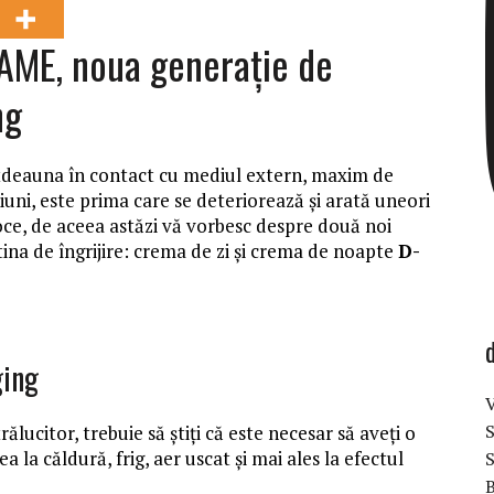
ME, noua generație de
ng
ntotdeauna în contact cu mediul extern, maxim de
iuni, este prima care se deteriorează şi arată uneori
ce, de aceea astăzi vă vorbesc despre două noi
ina de îngrijire: crema de zi și crema de noapte
D-
ging
V
ălucitor, trebuie să știți că este necesar să aveți o
a la căldură, frig, aer uscat și mai ales la efectul
S
B