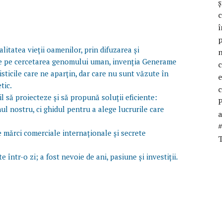
litatea vieții oamenilor, prin difuzarea și
ate pe cercetarea genomului uman, invenția Generame
sticile care ne aparțin, dar care nu sunt văzute în
tic.
l să proiecteze și să propună soluții eficiente:
ul nostru, ci ghidul pentru a alege lucrurile care
 mărci comerciale internaționale și secrete
T
într-o zi; a fost nevoie de ani, pasiune și investiții.