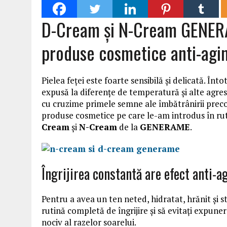
D-Cream și N-Cream GENERA
produse cosmetice anti-agi
Pielea feței este foarte sensibilă și delicată. Î
expusă la diferenţe de temperatură și alte agres
cu cruzime primele semne ale îmbătrânirii preco
produse cosmetice pe care le-am introdus în rut
Cream
și
N-Cream
de la
GENERAME
.
Îngrijirea constantă are efect anti-a
Pentru a avea un ten neted, hidratat, hrănit și str
rutină completă de îngrijire și să evitați expunere
nociv al razelor soarelui.