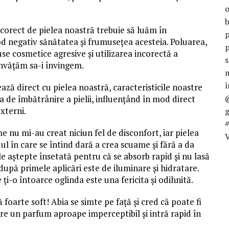
 corect de pielea noastră trebuie să luăm în
mod negativ sănătatea și frumusețea acesteia. Poluarea,
use cosmetice agresive și utilizarea incorectă a
învățăm sa-i învingem.
ază direct cu pielea noastră, caracteristicile noastre
a de îmbătrânire a pielii, influențând în mod direct
xterni.
 nu mi-au creat niciun fel de disconfort, iar pielea
V
ul în care se întind dară a crea scuame și fără a da
le aștepte însetată pentru că se absorb rapid și nu lasă
 după primele aplicări este de iluminare și hidratare.
ți-o întoarce oglinda este una fericita și odihnită.
arte soft! Abia se simte pe față și cred că poate fi
 are un parfum aproape imperceptibil şi intră rapid în