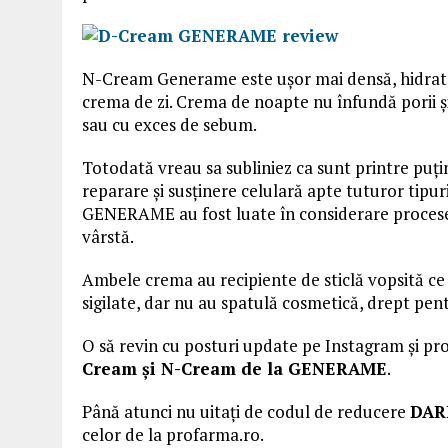
N-Cream Generame este uşor mai densă, hidratea
crema de zi. Crema de noapte nu înfundă porii și
sau cu exces de sebum.
Totodată vreau sa subliniez ca sunt printre puț
reparare și susținere celulară apte tuturor tipu
GENERAME au fost luate în considerare procesele
vârstă.
Ambele crema au recipiente de sticlă vopsită ce 
sigilate, dar nu au spatulă cosmetică, drept pent
O să revin cu posturi update pe Instagram și prom
Cream și N-Cream de la GENERAME
.
Până atunci nu uitați de codul de reducere
DAR
celor de la profarma.ro.