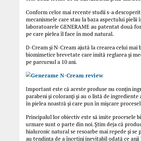
Conform celor mai recente studii s-a descoperit
mecanismele care stau la baza aspectului pielii î
laboratoarele GENERAME au patentat două formu
pe care pielea îl face în mod natural.
D-Cream și N-Cream ajută la crearea celui mai 
biomimetice brevetate care imită reglarea și me
pe parcursul a 10 ani.
Important este că aceste produse nu conțin ingr
parabeni și coloranți și au o listă de ingredient
în pielea noastră și care pun în mișcare procese
Principalul lor obiectiv este să imite procesele b
urmare sunt o parte din noi. Știm deja că produc
hialuronic natural se resoarbe mai repede și se 
au tendința de a încetini inevitabil odată ce ani