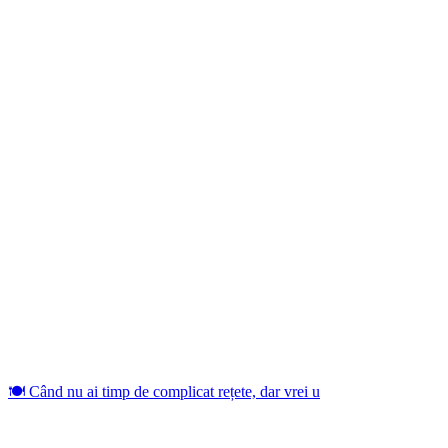
🍽️ Când nu ai timp de complicat rețete, dar vrei u