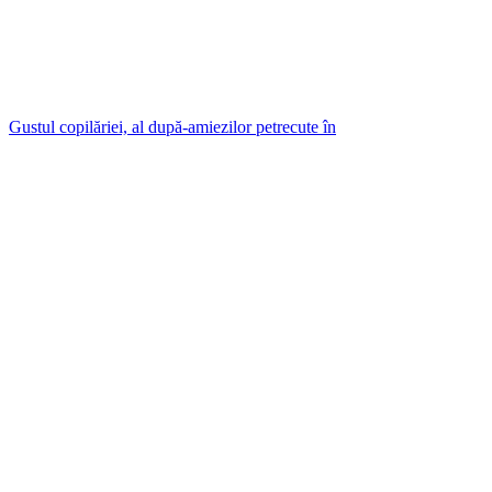
Gustul copilăriei, al după-amiezilor petrecute în