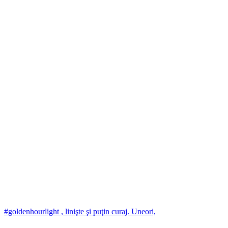
#goldenhourlight , linişte şi puţin curaj. Uneori,