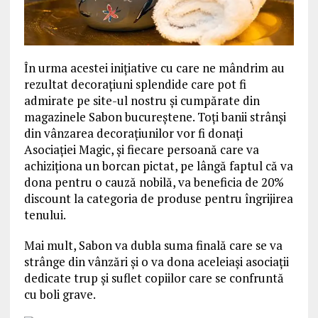
În urma acestei inițiative cu care ne mândrim au
rezultat decorațiuni splendide care pot fi
admirate pe site-ul nostru și cumpărate din
magazinele Sabon bucureștene. Toți banii strânși
din vânzarea decorațiunilor vor fi donați
Asociației Magic, și fiecare persoană care va
achiziționa un borcan pictat, pe lângă faptul că va
dona pentru o cauză nobilă, va beneficia de 20%
discount la categoria de produse pentru îngrijirea
tenului.
Mai mult, Sabon va dubla suma finală care se va
strânge din vânzări și o va dona aceleiași asociații
dedicate trup și suflet copiilor care se confruntă
cu boli grave.