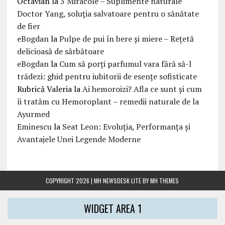
Octavian
la
3 Miracole – Suplimente naturale
Doctor Yang, soluția salvatoare pentru o sănătate
de fier
eBogdan
la
Pulpe de pui în bere și miere – Rețetă
delicioasă de sărbătoare
eBogdan
la
Cum să porți parfumul vara fără să-l
trădezi: ghid pentru iubitorii de esențe sofisticate
Rubrică Valeria
la
Ai hemoroizi? Afla ce sunt și cum
îi tratăm cu Hemoroplant – remedii naturale de la
Ayurmed
Eminescu
la
Seat Leon: Evoluția, Performanța și
Avantajele Unei Legende Moderne
COPYRIGHT 2026 | MH NEWSDESK LITE BY
MH THEMES
WIDGET AREA 1