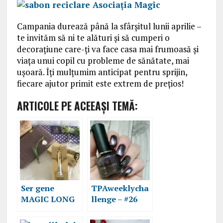
Campania durează până la sfârșitul lunii aprilie –
te invităm să ni te alături și să cumperi o
decorațiune care-ți va face casa mai frumoasă și
viața unui copil cu probleme de sănătate, mai
ușoară. Îți mulțumim anticipat pentru sprijin,
fiecare ajutor primit este extrem de prețios!
ARTICOLE PE ACEEAŞI TEMĂ:
Ser gene
TPAweeklycha
MAGIC LONG
llenge – #26
EYELASH,
Magic Nails
priviri