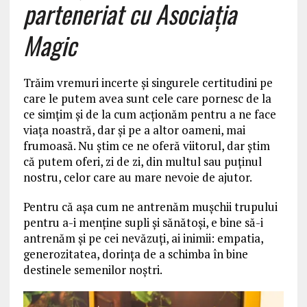
parteneriat cu Asociația
Magic
Trăim vremuri incerte și singurele certitudini pe
care le putem avea sunt cele care pornesc de la
ce simțim și de la cum acționăm pentru a ne face
viața noastră, dar și pe a altor oameni, mai
frumoasă. Nu știm ce ne oferă viitorul, dar știm
că putem oferi, zi de zi, din multul sau puținul
nostru, celor care au mare nevoie de ajutor.
Pentru că așa cum ne antrenăm mușchii trupului
pentru a-i menține supli și sănătoși, e bine să-i
antrenăm și pe cei nevăzuți, ai inimii: empatia,
generozitatea, dorința de a schimba în bine
destinele semenilor noștri.