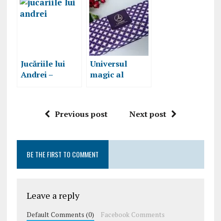
spectaculoase
in numai 15
zile
Jucăriile lui
Universul
Andrei –
magic al
Tărâmul
parfumurilor
magic al
Lambre
copilăriei
Previous post
Next post
BE THE FIRST TO COMMENT
Leave a reply
Default Comments (0)
Facebook Comments