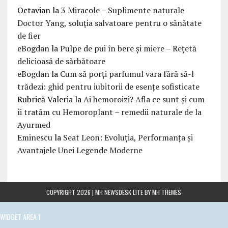
Octavian
la
3 Miracole – Suplimente naturale
Doctor Yang, soluția salvatoare pentru o sănătate
de fier
eBogdan
la
Pulpe de pui în bere și miere – Rețetă
delicioasă de sărbătoare
eBogdan
la
Cum să porți parfumul vara fără să-l
trădezi: ghid pentru iubitorii de esențe sofisticate
Rubrică Valeria
la
Ai hemoroizi? Afla ce sunt și cum
îi tratăm cu Hemoroplant – remedii naturale de la
Ayurmed
Eminescu
la
Seat Leon: Evoluția, Performanța și
Avantajele Unei Legende Moderne
COPYRIGHT 2026 | MH NEWSDESK LITE BY
MH THEMES
WIDGET AREA 1