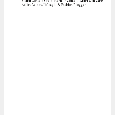
Visual Content Creator
Senior Content Writer
Skin Care
Addict
Beauty, Lifestyle & Fashion Blogger