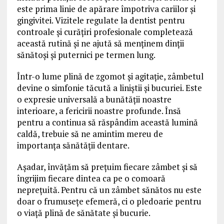
este prima linie de apărare împotriva cariilor și
gingivitei. Vizitele regulate la dentist pentru
controale și curățiri profesionale completează
această rutină și ne ajută să menținem dinții
sănătoși și puternici pe termen lung.
Într-o lume plină de zgomot și agitație, zâmbetul
devine o simfonie tăcută a liniștii și bucuriei. Este
o expresie universală a bunătății noastre
interioare, a fericirii noastre profunde. Însă
pentru a continua să răspândim această lumină
caldă, trebuie să ne amintim mereu de
importanța sănătății dentare.
Așadar, învățăm să prețuim fiecare zâmbet și să
îngrijim fiecare dintea ca pe o comoară
neprețuită. Pentru că un zâmbet sănătos nu este
doar o frumusețe efemeră, ci o pledoarie pentru
o viață plină de sănătate și bucurie.