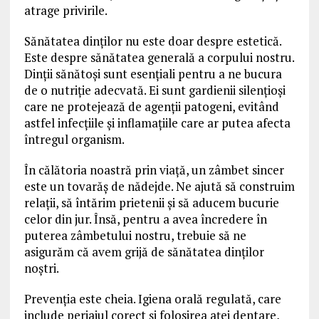
atrage privirile.
Sănătatea dinților nu este doar despre estetică.
Este despre sănătatea generală a corpului nostru.
Dinții sănătoși sunt esențiali pentru a ne bucura
de o nutriție adecvată. Ei sunt gardienii silențioși
care ne protejează de agenții patogeni, evitând
astfel infecțiile și inflamațiile care ar putea afecta
întregul organism.
În călătoria noastră prin viață, un zâmbet sincer
este un tovarăș de nădejde. Ne ajută să construim
relații, să întărim prietenii și să aducem bucurie
celor din jur. Însă, pentru a avea încredere în
puterea zâmbetului nostru, trebuie să ne
asigurăm că avem grijă de sănătatea dinților
noștri.
Prevenția este cheia. Igiena orală regulată, care
include periajul corect și folosirea aței dentare,