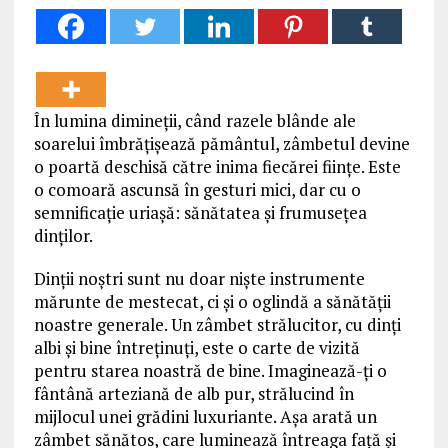
În lumina dimineții, când razele blânde ale
soarelui îmbrățișează pământul, zâmbetul devine
o poartă deschisă către inima fiecărei ființe. Este
o comoară ascunsă în gesturi mici, dar cu o
semnificație uriașă: sănătatea și frumusețea
dinților.
Dinții noștri sunt nu doar niște instrumente
mărunte de mestecat, ci și o oglindă a sănătății
noastre generale. Un zâmbet strălucitor, cu dinți
albi și bine întreținuți, este o carte de vizită
pentru starea noastră de bine. Imaginează-ți o
fântână arteziană de alb pur, strălucind în
mijlocul unei grădini luxuriante. Așa arată un
zâmbet sănătos, care luminează întreaga față și