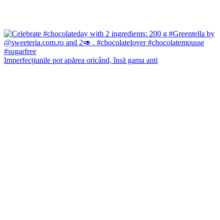
Imperfecțiunile pot apărea oricând, însă gama anti