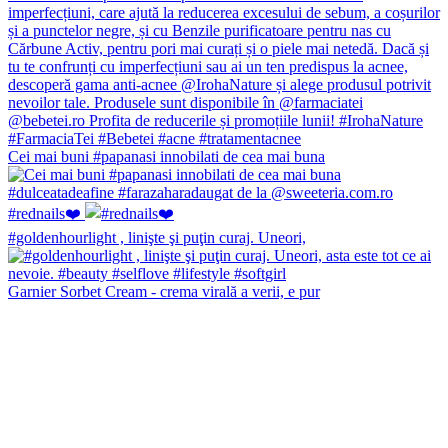
Cei mai buni #papanasi innobilati de cea mai buna
#rednails❤️
#goldenhourlight , linişte şi puţin curaj. Uneori,
Garnier Sorbet Cream - crema virală a verii, e pur