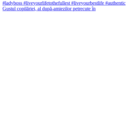
Gustul copilăriei, al după-amiezilor petrecute în