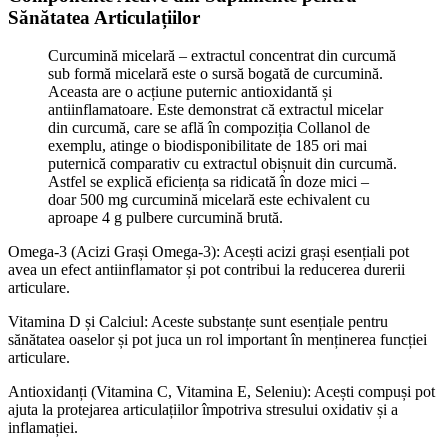
Sănătatea Articulațiilor
Curcumină micelară – extractul concentrat din curcumă
sub formă micelară este o sursă bogată de curcumină.
Aceasta are o acțiune puternic antioxidantă și
antiinflamatoare. Este demonstrat că extractul micelar
din curcumă, care se află în compoziția Collanol de
exemplu, atinge o biodisponibilitate de 185 ori mai
puternică comparativ cu extractul obișnuit din curcumă.
Astfel se explică eficiența sa ridicată în doze mici –
doar 500 mg curcumină micelară este echivalent cu
aproape 4 g pulbere curcumină brută.
Omega-3 (Acizi Grași Omega-3): Acești acizi grași esențiali pot
avea un efect antiinflamator și pot contribui la reducerea durerii
articulare.
Vitamina D și Calciul: Aceste substanțe sunt esențiale pentru
sănătatea oaselor și pot juca un rol important în menținerea funcției
articulare.
Antioxidanți (Vitamina C, Vitamina E, Seleniu): Acești compuși pot
ajuta la protejarea articulațiilor împotriva stresului oxidativ și a
inflamației.