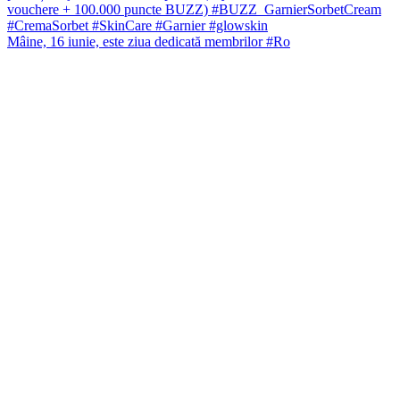
Mâine, 16 iunie, este ziua dedicată membrilor #Ro