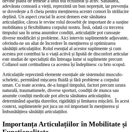
devine piatra de temelie a unui trai echilibrat și activ. Sănătatea,
adevărata comoară a vieții, reprezintă un bun neprețuit, iar prevenția
se dovedește a fi cheia pentru menținerea acestei comori în strălucire
deplină. Un aspect crucial în acest demers este sănătatea
articulațiilor, cărora le revine rolul deosebit de important de a susține
mobilitatea și flexibilitatea corpului nostru. Însă, odată cu trecerea
timpului sau în urma anumitor condiții, articulațiile pot cunoaște
diverse modificări și probleme. Aici intervin suplimentele adjuvante,
oferindu-ne un aliat de încredere în menținerea și optimizarea
sănătății articulațiilor. Rolul esențial al acestor suplimente și cum
acestea pot contribui la o viață activă și lipsită de disconfort articular
este studiat de specialiștii din întreaga lume si suplimente precum
Collanol sunt certitudinea ca acestea își îndeplinesc cu brio scopul.
Articulațiile reprezintă elemente esențiale ale sistemului musculo-
scheletic, permitând mișcarea fluidă și fără probleme a corpului
uman. Cu toate acestea, de-a lungul timpului, factori precum uzura
naturală, traumatismele, diverse sporturi, condiții de munca sau
anumite condiții medicale pot afecta sănătatea articulațiilor,
determinând apariția durerilor, rigidității și limitarea mișcării. În acest
context, suplimentele pot juca un rol important în menținerea și
îmbunătățirea sănătății articulațiilor.
Importanța Articulațiilor în Mobilitate și