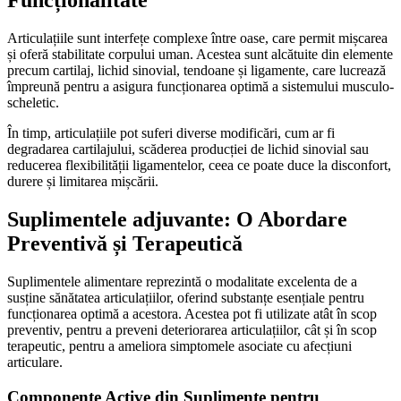
Funcționalitate
Articulațiile sunt interfețe complexe între oase, care permit mișcarea
și oferă stabilitate corpului uman. Acestea sunt alcătuite din elemente
precum cartilaj, lichid sinovial, tendoane și ligamente, care lucrează
împreună pentru a asigura funcționarea optimă a sistemului musculo-
scheletic.
În timp, articulațiile pot suferi diverse modificări, cum ar fi
degradarea cartilajului, scăderea producției de lichid sinovial sau
reducerea flexibilității ligamentelor, ceea ce poate duce la disconfort,
durere și limitarea mișcării.
Suplimentele adjuvante: O Abordare
Preventivă și Terapeutică
Suplimentele alimentare reprezintă o modalitate excelenta de a
susține sănătatea articulațiilor, oferind substanțe esențiale pentru
funcționarea optimă a acestora. Acestea pot fi utilizate atât în scop
preventiv, pentru a preveni deteriorarea articulațiilor, cât și în scop
terapeutic, pentru a ameliora simptomele asociate cu afecțiuni
articulare.
Componente Active din Suplimente pentru