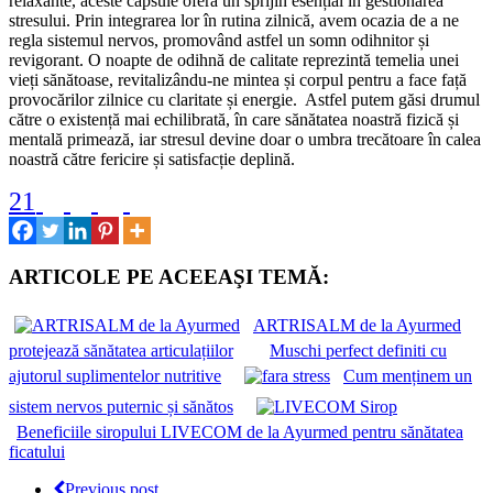
relaxante, aceste capsule oferă un sprijin esențial în gestionarea
stresului. Prin integrarea lor în rutina zilnică, avem ocazia de a ne
regla sistemul nervos, promovând astfel un somn odihnitor și
revigorant. O noapte de odihnă de calitate reprezintă temelia unei
vieți sănătoase, revitalizându-ne mintea și corpul pentru a face față
provocărilor zilnice cu claritate și energie. Astfel putem găsi drumul
către o existență mai echilibrată, în care sănătatea noastră fizică și
mentală primează, iar stresul devine doar o umbra trecătoare în calea
noastră către fericire și satisfacție deplină.
21
ARTICOLE PE ACEEAŞI TEMĂ:
ARTRISALM de la Ayurmed
protejează sănătatea articulațiilor
Muschi perfect definiti cu
ajutorul suplimentelor nutritive
Cum menținem un
sistem nervos puternic și sănătos
Beneficiile siropului LIVECOM de la Ayurmed pentru sănătatea
ficatului
Previous post