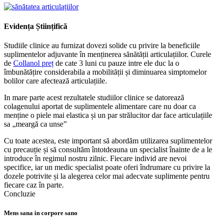
Evidența Științifică
Studiile clinice au furnizat dovezi solide cu privire la beneficiile
suplimentelor adjuvante în menținerea sănătății articulațiilor. Curele
de
Collanol preț
de cate 3 luni cu pauze intre ele duc la o
îmbunătățire considerabila a mobilității și diminuarea simptomelor
bolilor care afectează articulațiile.
In mare parte acest rezultatele studiilor clinice se datorează
colagenului aportat de suplimentele alimentare care nu doar ca
menține o piele mai elastica și un par strălucitor dar face articulațiile
sa „meargă ca unse”
Cu toate acestea, este important să abordăm utilizarea suplimentelor
cu precauție și să consultăm întotdeauna un specialist înainte de a le
introduce în regimul nostru zilnic. Fiecare individ are nevoi
specifice, iar un medic specialist poate oferi îndrumare cu privire la
dozele potrivite și la alegerea celor mai adecvate suplimente pentru
fiecare caz în parte.
Concluzie
Mens sana in corpore sano