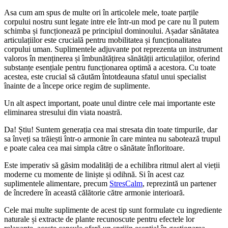
Asa cum am spus de multe ori în articolele mele, toate parțile
corpului nostru sunt legate intre ele într-un mod pe care nu îl putem
schimba și funcționează pe principiul dominoului. Așadar sănătatea
articulațiilor este crucială pentru mobilitatea și funcționalitatea
corpului uman. Suplimentele adjuvante pot reprezenta un instrument
valoros în menținerea și îmbunătățirea sănătății articulațiilor, oferind
substanțe esențiale pentru funcționarea optimă a acestora. Cu toate
acestea, este crucial să căutăm întotdeauna sfatul unui specialist
înainte de a începe orice regim de suplimente.
Un alt aspect important, poate unul dintre cele mai importante este
eliminarea stresului din viata noastră.
Da! Știu! Suntem generația cea mai stresata din toate timpurile, dar
sa înveți sa trăiești într-o armonie în care mintea nu sabotează trupul
e poate calea cea mai simpla către o sănătate înfloritoare.
Este imperativ să găsim modalități de a echilibra ritmul alert al vieții
moderne cu momente de liniște și odihnă. Si în acest caz
suplimentele alimentare, precum
StresCalm
, reprezintă un partener
de încredere în această călătorie către armonie interioară.
Cele mai multe suplimente de acest tip sunt formulate cu ingrediente
naturale și extracte de plante recunoscute pentru efectele lor