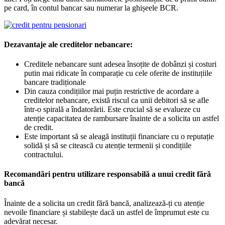
pe card, în contul bancar sau numerar la ghișeele BCR.
Dezavantaje ale creditelor nebancare:
Creditele nebancare sunt adesea însoțite de dobânzi și costuri
putin mai ridicate în comparație cu cele oferite de instituțiile
bancare tradiționale
Din cauza condițiilor mai puțin restrictive de acordare a
creditelor nebancare, există riscul ca unii debitori să se afle
într-o spirală a îndatorării. Este crucial să se evalueze cu
atenție capacitatea de rambursare înainte de a solicita un astfel
de credit.
Este important să se aleagă instituții financiare cu o reputație
solidă și să se citească cu atenție termenii și condițiile
contractului.
Recomandări pentru utilizare responsabilă a unui credit fără
bancă
Înainte de a solicita un credit fără bancă, analizează-ți cu atenție
nevoile financiare și stabilește dacă un astfel de împrumut este cu
adevărat necesar.