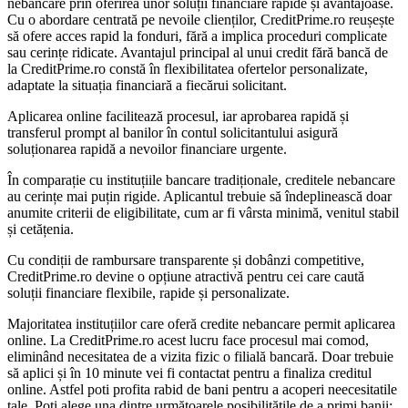
nebancare prin oferirea unor soluții financiare rapide și avantajoase.
Cu o abordare centrată pe nevoile clienților, CreditPrime.ro reușește
să ofere acces rapid la fonduri, fără a implica proceduri complicate
sau cerințe ridicate. Avantajul principal al unui credit fără bancă de
la CreditPrime.ro constă în flexibilitatea ofertelor personalizate,
adaptate la situația financiară a fiecărui solicitant.
Aplicarea online facilitează procesul, iar aprobarea rapidă și
transferul prompt al banilor în contul solicitantului asigură
soluționarea rapidă a nevoilor financiare urgente.
În comparație cu instituțiile bancare tradiționale, creditele nebancare
au cerințe mai puțin rigide. Aplicantul trebuie să îndeplinească doar
anumite criterii de eligibilitate, cum ar fi vârsta minimă, venitul stabil
și cetățenia.
Cu condiții de rambursare transparente și dobânzi competitive,
CreditPrime.ro devine o opțiune atractivă pentru cei care caută
soluții financiare flexibile, rapide și personalizate.
Majoritatea instituțiilor care oferă credite nebancare permit aplicarea
online. La CreditPrime.ro acest lucru face procesul mai comod,
eliminând necesitatea de a vizita fizic o filială bancară. Doar trebuie
să aplici și în 10 minute vei fi contactat pentru a finaliza creditul
online. Astfel poti profita rabid de bani pentru a acoperi neecesitatile
tale. Poți alege una dintre următoarele posibilitățile de a primi banii: