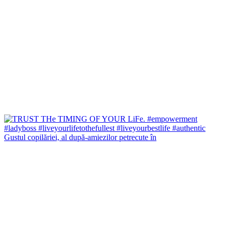
Gustul copilăriei, al după-amiezilor petrecute în