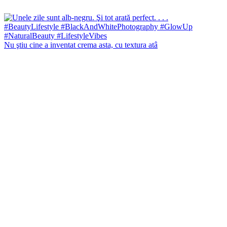
Nu ştiu cine a inventat crema asta, cu textura atâ