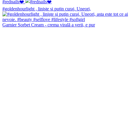
#rednails❤️
#goldenhourlight , linişte şi puţin curaj. Uneori,
Garnier Sorbet Cream - crema virală a verii, e pur