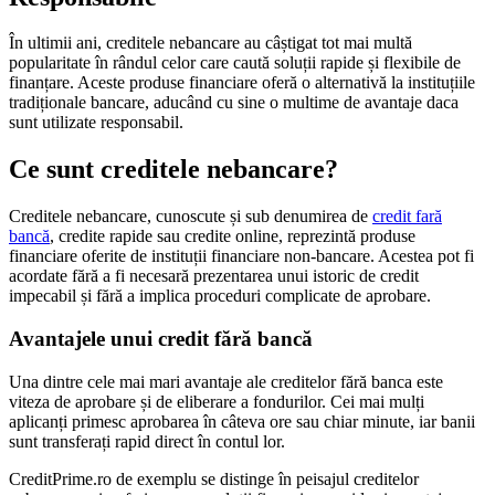
În ultimii ani, creditele nebancare au câștigat tot mai multă
popularitate în rândul celor care caută soluții rapide și flexibile de
finanțare. Aceste produse financiare oferă o alternativă la instituțiile
tradiționale bancare, aducând cu sine o multime de avantaje daca
sunt utilizate responsabil.
Ce sunt creditele nebancare?
Creditele nebancare, cunoscute și sub denumirea de
credit fară
bancă
, credite rapide sau credite online, reprezintă produse
financiare oferite de instituții financiare non-bancare. Acestea pot fi
acordate fără a fi necesară prezentarea unui istoric de credit
impecabil și fără a implica proceduri complicate de aprobare.
Avantajele unui credit fără bancă
Una dintre cele mai mari avantaje ale creditelor fără banca este
viteza de aprobare și de eliberare a fondurilor. Cei mai mulți
aplicanți primesc aprobarea în câteva ore sau chiar minute, iar banii
sunt transferați rapid direct în contul lor.
CreditPrime.ro de exemplu se distinge în peisajul creditelor