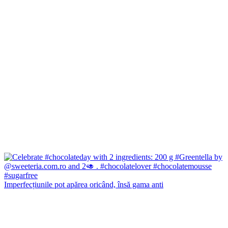
Imperfecțiunile pot apărea oricând, însă gama anti