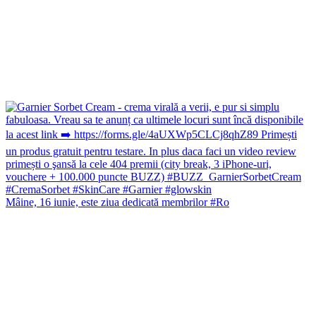
Mâine, 16 iunie, este ziua dedicată membrilor #Ro