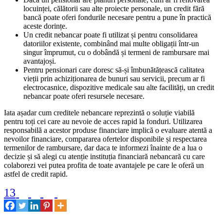
locuinței, călătorii sau alte proiecte personale, un credit fără
bancă poate oferi fondurile necesare pentru a pune în practică
aceste dorințe.
Un credit nebancar poate fi utilizat și pentru consolidarea
datoriilor existente, combinând mai multe obligații într-un
singur împrumut, cu o dobândă și termeni de rambursare mai
avantajoși.
Pentru pensionari care doresc să-și îmbunătățească calitatea
vieții prin achiziționarea de bunuri sau servicii, precum ar fi
electrocasnice, dispozitive medicale sau alte facilități, un credit
nebancar poate oferi resursele necesare.
Iata așadar cum creditele nebancare reprezintă o soluție viabilă
pentru toți cei care au nevoie de acces rapid la fonduri. Utilizarea
responsabilă a acestor produse financiare implică o evaluare atentă a
nevoilor financiare, compararea ofertelor disponibile și respectarea
termenilor de rambursare, dar daca te informezi înainte de a lua o
decizie și să alegi cu atenție instituția financiară nebancară cu care
colaborezi vei putea profita de toate avantajele pe care le oferă un
astfel de credit rapid.
13