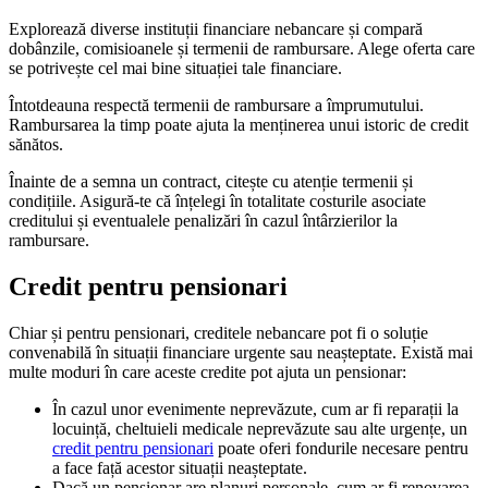
Explorează diverse instituții financiare nebancare și compară
dobânzile, comisioanele și termenii de rambursare. Alege oferta care
se potrivește cel mai bine situației tale financiare.
Întotdeauna respectă termenii de rambursare a împrumutului.
Rambursarea la timp poate ajuta la menținerea unui istoric de credit
sănătos.
Înainte de a semna un contract, citește cu atenție termenii și
condițiile. Asigură-te că înțelegi în totalitate costurile asociate
creditului și eventualele penalizări în cazul întârzierilor la
rambursare.
Credit pentru pensionari
Chiar și pentru pensionari, creditele nebancare pot fi o soluție
convenabilă în situații financiare urgente sau neașteptate. Există mai
multe moduri în care aceste credite pot ajuta un pensionar:
În cazul unor evenimente neprevăzute, cum ar fi reparații la
locuință, cheltuieli medicale neprevăzute sau alte urgențe, un
credit pentru pensionari
poate oferi fondurile necesare pentru
a face față acestor situații neașteptate.
Dacă un pensionar are planuri personale, cum ar fi renovarea