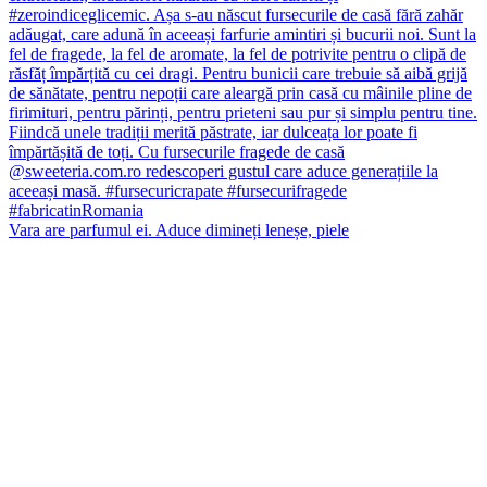
Vara are parfumul ei. Aduce dimineți leneșe, piele