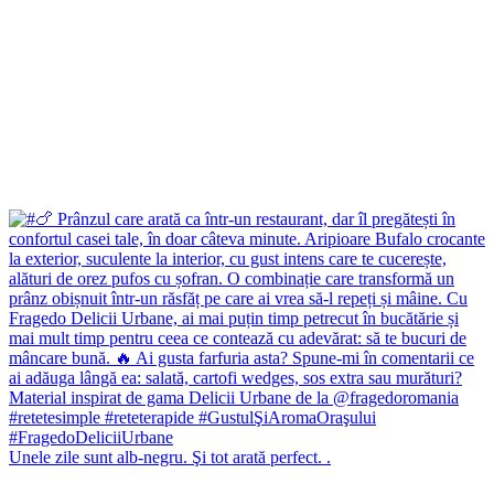
Unele zile sunt alb-negru. Şi tot arată perfect. .