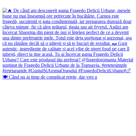
🍽️ Când nu ai timp de complicat rețete, dar vrei u