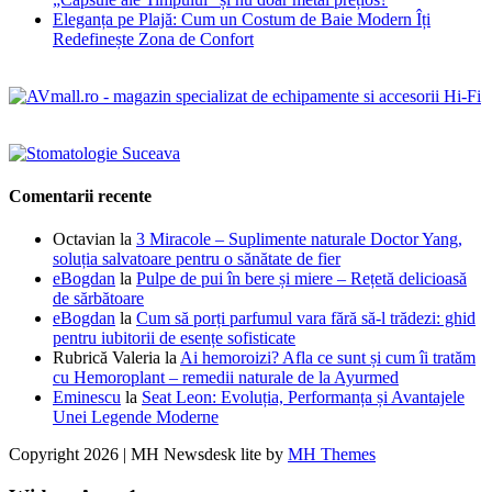
Eleganța pe Plajă: Cum un Costum de Baie Modern Îți
Redefinește Zona de Confort
Comentarii recente
Octavian
la
3 Miracole – Suplimente naturale Doctor Yang,
soluția salvatoare pentru o sănătate de fier
eBogdan
la
Pulpe de pui în bere și miere – Rețetă delicioasă
de sărbătoare
eBogdan
la
Cum să porți parfumul vara fără să-l trădezi: ghid
pentru iubitorii de esențe sofisticate
Rubrică Valeria
la
Ai hemoroizi? Afla ce sunt și cum îi tratăm
cu Hemoroplant – remedii naturale de la Ayurmed
Eminescu
la
Seat Leon: Evoluția, Performanța și Avantajele
Unei Legende Moderne
Copyright 2026 | MH Newsdesk lite by
MH Themes