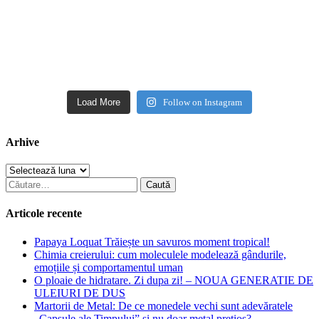
Load More
Follow on Instagram
Arhive
Arhive
Caută
după:
Articole recente
Papaya Loquat Trăiește un savuros moment tropical!
Chimia creierului: cum moleculele modelează gândurile,
emoțiile și comportamentul uman
O ploaie de hidratare. Zi dupa zi! – NOUA GENERATIE DE
ULEIURI DE DUS
Martorii de Metal: De ce monedele vechi sunt adevăratele
„Capsule ale Timpului” și nu doar metal prețios?