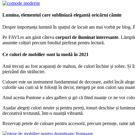
Lumina, elementul care subliniază elegantă oricărui cămin
Despre importanța luminii în spațiul de locuit am mai vorbit pe blog. Pe
Pe FAVI.ro am găsit câteva
corpuri de iluminat interesante
. Lămpile
anumite colțuri precum fotoliul preferat pentru lectură.
Ce culori de mobilier sunt la modă în 2021
Anii trecuți au fost acaparați de mahon, de culori închise și sobre. Și 
pierzând din strălucire.
Culoare este un instrument fundamental de decorare, astfel încât alege
culorile sau cum să le folosiți în decor, mergeți pe non culori sau nua
Anul acesta Pantone a ales galben și gri că fiind nuanțe ce ne vor colo
Așadar alegeți culori neutre și pentru pereți, tonuri deschise și lumino
decorativă texturată, într-o nuanță vibrantă.
Rezervați petele de culoare pentru accesorii, precum pernuțe, rame tablou