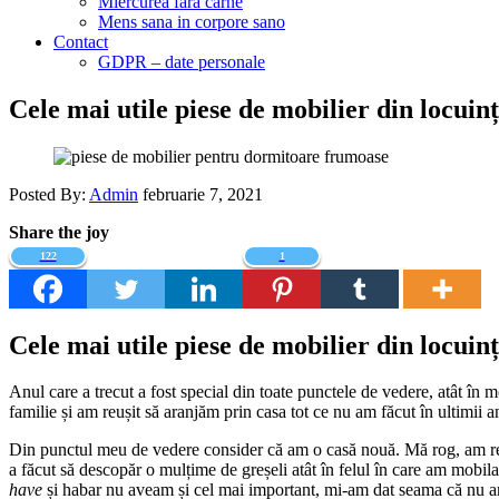
Miercurea fara carne
Mens sana in corpore sano
Contact
GDPR – date personale
Cele mai utile piese de mobilier din locuin
Posted By:
Admin
februarie 7, 2021
Share the joy
122
1
Cele mai utile piese de mobilier din locuin
Anul care a trecut a fost special din toate punctele de vedere, atât în m
familie și am reușit să aranjăm prin casa tot ce nu am făcut în ultimii a
Din punctul meu de vedere consider că am o casă nouă. Mă rog, am renov
a făcut să descopăr o mulțime de greșeli atât în felul în care am mobila
have
și habar nu aveam și cel mai important, mi-am dat seama că nu am f