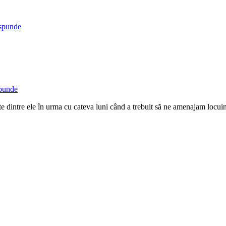
spunde
punde
te dintre ele în urma cu cateva luni când a trebuit să ne amenajam locuin