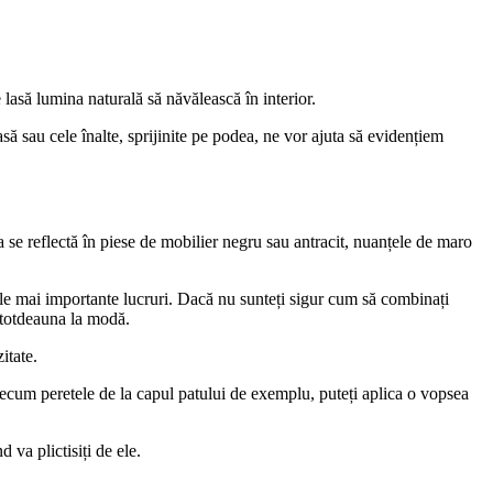
 lasă lumina naturală să năvălească în interior.
să sau cele înalte, sprijinite pe podea, ne vor ajuta să evidențiem
ta se reflectă în piese de mobilier negru sau antracit, nuanțele de maro
ele mai importante lucruri. Dacă nu sunteți sigur cum să combinați
întotdeauna la modă.
itate.
 precum peretele de la capul patului de exemplu, puteți aplica o vopsea
 va plictisiți de ele.