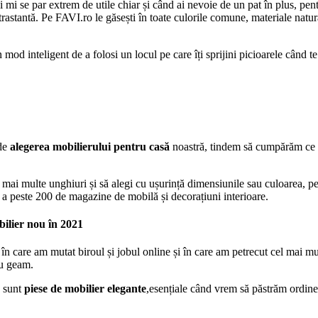
și mi se par extrem de utile chiar și când ai nevoie de un pat în plus, pe
ntrastantă. Pe FAVI.ro le găsești în toate culorile comune, materiale nat
od inteligent de a folosi un locul pe care îți sprijini picioarele când te u
 de
alegerea mobilierului pentru casă
noastră, tindem să cumpărăm ce ne
 mai multe unghiuri și să alegi cu ușurință dimensiunile sau culoarea, pe
 a peste 200 de magazine de mobilă și decorațiuni interioare.
bilier nou în 2021
n care am mutat biroul și jobul online și în care am petrecut cel mai mul
cu geam.
ă sunt
piese de mobilier elegante
,esențiale când vrem să păstrăm ordinea,