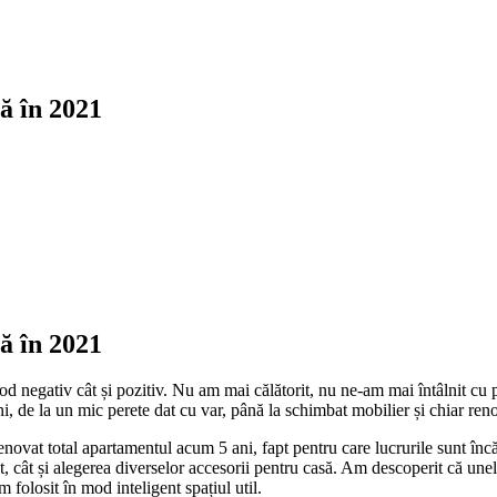
ță în 2021
ță în 2021
od negativ cât și pozitiv. Nu am mai călătorit, nu ne-am mai întâlnit cu p
ni, de la un mic perete dat cu var, până la schimbat mobilier și chiar reno
at total apartamentul acum 5 ani, fapt pentru care lucrurile sunt încă d
t, cât și alegerea diverselor accesorii pentru casă. Am descoperit că unele
olosit în mod inteligent spațiul util.