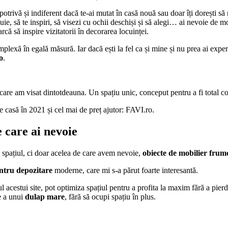
otrivă și indiferent dacă te-ai mutat în casă nouă sau doar îți dorești să
ebuie, să te inspiri, să visezi cu ochii deschiși și să alegi… ai nevoie de
că să inspire vizitatorii în decorarea locuinței.
plexă în egală măsură. Iar dacă ești la fel ca și mine și nu prea ai experi
o
.
a care am visat dintotdeauna. Un spațiu unic, conceput pentru a fi total
e casă în 2021 și cel mai de preț ajutor: FAVI.ro.
 care ai nevoie
 spațiul, ci doar acelea de care avem nevoie,
obiecte de mobilier frum
ntru depozitare
moderne, care mi s-a părut foarte interesantă.
cestui site, pot optimiza spațiul pentru a profita la maxim fără a pierde
e a unui
dulap mare
, fără să ocupi spațiu în plus.