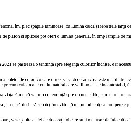
rsonal îmi plac spațiile luminoase, cu lumina caldă și ferestrele largi ce
 de plafon și aplicele pot oferi o lumină generală, în timp lămpile de ma
în 2021 se păstrează o tendință spre eleganța culorilor închise, dar aceas
rea paletei de culori cu care urmează să decorăm casa este una dintre c
nțe precum culoarea lemnului natural care va fi un clasic incontestabil, 
ra viața. Cred că va urma o tendință spre nuanțe calde, care dau luminoz
ase, iar dacă doriți să scoateți în evidență un anumit colț sau un perete
ri, vaze și alte astfel de decorațiuni care sunt mai ușor de înlocuit când