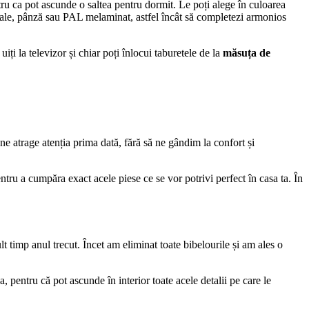
ntru ca pot ascunde o saltea pentru dormit. Le poți alege în culoarea
urale, pânză sau PAL melaminat, astfel încât să completezi armonios
iți la televizor și chiar poți înlocui taburetele de la
măsuța de
 atrage atenția prima dată, fără să ne gândim la confort și
ntru a cumpăra exact acele piese ce se vor potrivi perfect în casa ta. În
t timp anul trecut. Încet am eliminat toate bibelourile și am ales o
 pentru că pot ascunde în interior toate acele detalii pe care le