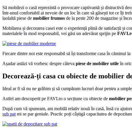
Să mobilezi o casă reprezintă o provocare captivantă și distractivă deop
într-unul confortabil ai nevoie de un loc în care să găsești tot ce îți tr
laolaltă piese de
mobilier frumos
de la peste 200 de magazine și încear
Mobilarea și decorarea casei este o experiență plină de satisfacții și com
materialele în mod responsabil, vei găsi un adevărat sprijin pe
FAVI.r
Fiecare dintre noi este responsabil să își transforme casa în căminul l
Așadar astăzi vă vorbesc despre câteva
piese de mobilier utile
în oric
Decorează-ți casa cu obiecte de mobilier de
Ideal ar fi să nu ne grăbim și să cumpăram lucruri doar pentru a umple
Astfel am descoperit pe FAVI.ro o secțiune cu obiecte de
mobilier pe
După cum vă spuneam, am mobilă relativ nouă în casă, însă cu ajutorul a
sub pat
mi se par geniale. Practic poți câștigă capacitatea de depozitar