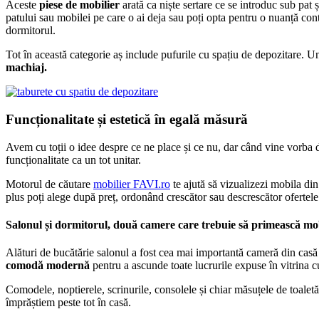
Aceste
piese de mobilier
arată ca niște sertare ce se introduc sub pat 
patului sau mobilei pe care o ai deja sau poți opta pentru o nuanță co
dormitorul.
Tot în această categorie aș include pufurile cu spațiu de depozitare. Un m
machiaj.
Funcționalitate și estetică în egală măsură
Avem cu toții o idee despre ce ne place și ce nu, dar când vine vorba
funcționalitate ca un tot unitar.
Motorul de căutare
mobilier FAVI.ro
te ajută să vizualizezi mobila din
plus poți alege după preț, ordonând crescător sau descrescător ofertele
Salonul și dormitorul, două camere care trebuie să primească mo
Alături de bucătărie salonul a fost cea mai importantă cameră din casă î
comodă modernă
pentru a ascunde toate lucrurile expuse în vitrina 
Comodele, noptierele, scrinurile, consolele și chiar măsuțele de toalet
împrăștiem peste tot în casă.