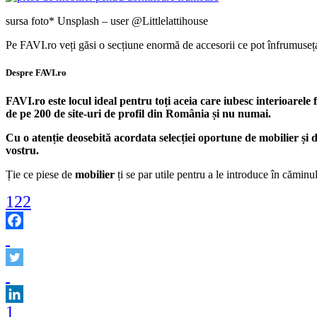
sursa foto* Unsplash – user @Littlelattihouse
Pe FAVI.ro veți găsi o secțiune enormă de accesorii ce pot înfrumuseța
Despre FAVI.ro
FAVI.ro este locul ideal pentru toți aceia care iubesc interioarel
de pe 200 de site-uri de profil din România și nu numai.
Cu o atenție deosebită acordata selecției oportune de mobilier și d
vostru.
Ție ce piese de
mobilier
ți se par utile pentru a le introduce în căminu
122
1