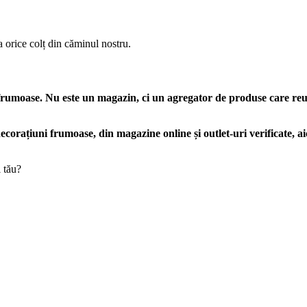
 orice colț din căminul nostru.
e frumoase. Nu este un magazin, ci un agregator de produse care reu
ecorațiuni frumoase, din magazine online și outlet-uri verificate, a
l tău?