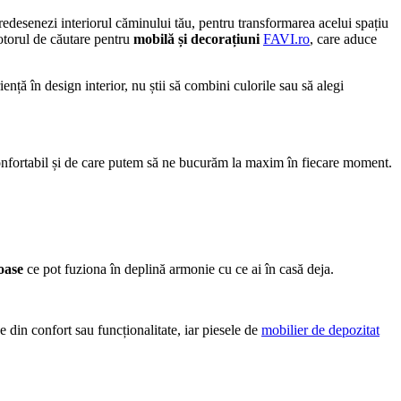
 redesenezi interiorul căminului tău, pentru transformarea acelui spațiu
 motorul de căutare pentru
mobilă și decorațiuni
FAVI.ro
, care aduce
ență în design interior, nu știi să combini culorile sau să alegi
 confortabil și de care putem să ne bucurăm la maxim în fiecare moment.
oase
ce pot fuziona în deplină armonie cu ce ai în casă deja.
 din confort sau funcționalitate, iar piesele de
mobilier de depozitat