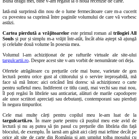
Bună dragii mei, bine v-am regăsit la o noua recenzie de carte.
Iată-mă surprinsă din nou de o lume fermecătoare care m-a cucerit
cu povestea sa cuprinsă între paginile volumului de care vă vorbesc
astăzi.
Cartea pierdută a vrăjitoarelor
este primul roman al
trilogiei All
Souls
și pur și simplu m-a vrăjit într-atât, încât abia aștept să ajungă
și celelalte două volume în posesia mea.
Volumul l-am achiziționat de pe rafturile virtuale ale site-ului
targulcartii.ro
. Despre acest site v-am vorbit de nenumărate ori deja.
Ofertele atrăgătoare cu prețurile cele mai bune, varietate de gen
lectură pentru orice gust al cititorului și o servire ireproșabilă, mă
face să mă întorc aici oricând îmi doresc să achiziționez o carte
pentru sufletul meu. Indiferent ce titlu cauți, mai vechi sau mai nou,
îl poți regăsi în librărie sau anticariat, alături de marile capodopere
ale unor scriitori apreciați sau debutanți, contemporani sau pierduți
în negura timpurilor.
Cele mai multe cărți pentru copilul meu le-am luat de la
targulcartii.ro
. În mare parte pentru că puștiul meu este avid de
lectură și nu aș putea să țin pasul cu prețurile din librăria din față
blocului, de exemplu. În iarnă am găsit aici cărți mai ieftine decât pe
orice alt site de carte din România și am umplut tolba moșului cu