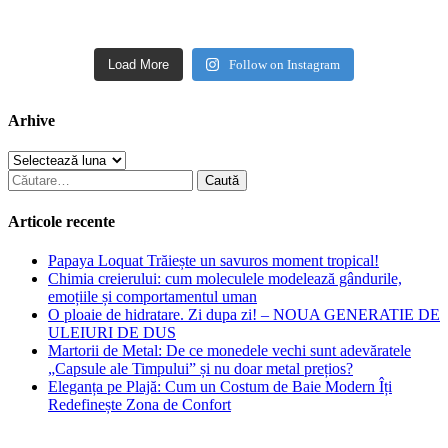
Load More
Follow on Instagram
Arhive
Arhive
Caută
după:
Articole recente
Papaya Loquat Trăiește un savuros moment tropical!
Chimia creierului: cum moleculele modelează gândurile,
emoțiile și comportamentul uman
O ploaie de hidratare. Zi dupa zi! – NOUA GENERATIE DE
ULEIURI DE DUS
Martorii de Metal: De ce monedele vechi sunt adevăratele
„Capsule ale Timpului” și nu doar metal prețios?
Eleganța pe Plajă: Cum un Costum de Baie Modern Îți
Redefinește Zona de Confort