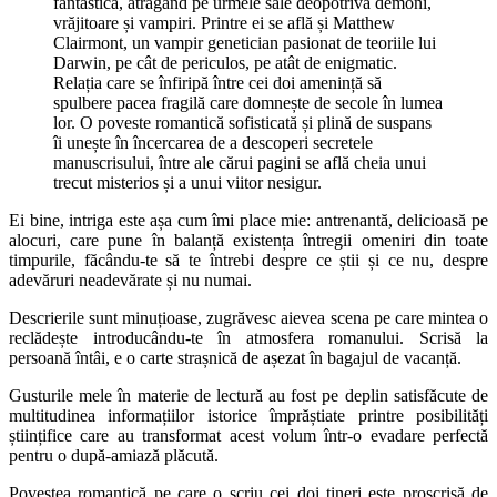
fantastică, atrăgând pe urmele sale deopotrivă demoni,
vrăjitoare și vampiri. Printre ei se află și Matthew
Clairmont, un vampir genetician pasionat de teoriile lui
Darwin, pe cât de periculos, pe atât de enigmatic.
Relația care se înfiripă între cei doi amenință să
spulbere pacea fragilă care domnește de secole în lumea
lor. O poveste romantică sofisticată și plină de suspans
îi unește în încercarea de a descoperi secretele
manuscrisului, între ale cărui pagini se află cheia unui
trecut misterios și a unui viitor nesigur.
Ei bine, intriga este așa cum îmi place mie: antrenantă, delicioasă pe
alocuri, care pune în balanță existența întregii omeniri din toate
timpurile, făcându-te să te întrebi despre ce știi și ce nu, despre
adevăruri neadevărate și nu numai.
Descrierile sunt minuțioase, zugrăvesc aievea scena pe care mintea o
reclădește introducându-te în atmosfera romanului. Scrisă la
persoană întâi, e o carte strașnică de așezat în bagajul de vacanță.
Gusturile mele în materie de lectură au fost pe deplin satisfăcute de
multitudinea informațiilor istorice împrăștiate printre posibilități
științifice care au transformat acest volum într-o evadare perfectă
pentru o după-amiază plăcută.
Povestea romantică pe care o scriu cei doi tineri este proscrisă de