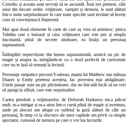
Consiliu și aceștia sunt nevoiți să se ascundă. Însă trei prieteni, câte
unul din fiecare ordin: vrăjitoare, vampiri și demoni, le sunt alături
într-o lume surprinzătoare în care toate speciile sunt invitate să învețe
cum să conviețuiască împreună.
Mai apar două elemente în carte de care aș vrea să amintesc: pisica
Tabitha care e haioasă și casa vrăjitoarei care este pur și simplu
fascinantă, plină de secrete uluitoare, ea însăși un personaj
supranatural.
Întâmplări neprevăzute din lumea supranaturală, aruncă un pic de
magie și asupra ta, intrigându-te cu o doză perfectă de curiozitate
care nu te lasă să renunți la lectură.
Personaje simpatice precum Ysabeau, mama lui Matthew sau mătușa
Dianei și Emily prietena acesteia, fac povestea mai atrăgătoare.
Unele pasaje sunt un pic plictisitoare, dar nu într-atât încât să nu vrei
să ajungi la sfârșit, care este surprinzător.
Cartea pierdută a vrăjitoarelor, de Deborah Harkness mi-a plăcut
mult, m-a intrigat și m-a atras într-o cursă plină de magie și aventura,
unde pe alocuri am alegat cu sufletul la gură alături de câte un
personaj, în timp ce la răscruce ale unor capitole am privit ca simplu
spectator, curioasă de turnura pe care o vor lua lucrurile.