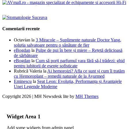
Comentarii recente
Octavian
la
3 Miracole – Suplimente naturale Doctor Yang,
soluția salvatoare pentru o sănătate de fier
eBogdan
la
Pulpe de pui în bere și miere – Rețetă delicioasă
de sărbătoare
eBogdan
la
Cum să porți parfumul vara fără să-l trădezi: ghid
pentru iubitorii de esențe sofisticate
Rubrică Valeria
la
Ai hemoroizi? Afla ce sunt și cum îi tratăm
cu Hemoroplant – remedii naturale de la Ayurmed
Eminescu
la
Seat Leon: Evoluția, Performanța și Avantajele
Unei Legende Moderne
Copyright 2026 | MH Newsdesk lite by
MH Themes
Widget Area 1
Add some widgets from admin panel