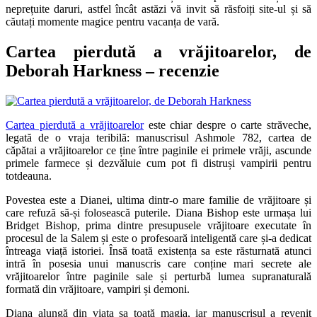
neprețuite daruri, astfel încât astăzi vă invit să răsfoiți site-ul și să
căutați momente magice pentru vacanța de vară.
Cartea pierdută a vrăjitoarelor, de
Deborah Harkness – recenzie
Cartea pierdută a vrăjitoarelor
este chiar despre o carte străveche,
legată de o vraja teribilă: manuscrisul Ashmole 782, cartea de
căpătai a vrăjitoarelor ce ține între paginile ei primele vrăji, ascunde
primele farmece și dezvăluie cum pot fi distruși vampirii pentru
totdeauna.
Povestea este a Dianei, ultima dintr-o mare familie de vrăjitoare și
care refuză să-și folosească puterile. Diana Bishop este urmașa lui
Bridget Bishop, prima dintre presupusele vrăjitoare executate în
procesul de la Salem și este o profesoară inteligentă care și-a dedicat
întreaga viață istoriei. Însă toată existența sa este răsturnată atunci
intră în posesia unui manuscris care conține mari secrete ale
vrăjitoarelor între paginile sale și perturbă lumea supranaturală
formată din vrăjitoare, vampiri și demoni.
Diana alungă din viața sa toată magia, iar manuscrisul a revenit