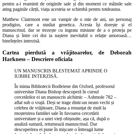
pentru a-i reaminti de originile sale și din moment ce mâinile sale
ating paginile cărții, viața acesteia se schimbă pentru totdeauna.
Matthew Clairmont este un vampir de o mie de ani, un personaj
prodigios, care a studiat genetica. Acesta își dorește și el
manuscrisul, dar se trezește cu ingrata misiune de a o proteja pe
Diana și între cei doi ia naștere inevitabil o relație amoroasă…
bineînțeles interzisă.
Cartea pierdută a vrăjitoarelor, de Deborah
Harkness – Descriere oficiala
UN MANUSCRIS BLESTEMAT APRINDE O
IUBIRE INTERZISĂ.
În inima Bibliotecii Bodleiene din Oxford, profesorul
universitar Diana Bishop descoperă în cursul
cercetărilor ei un manuscris alchimic – Ashmole 782 –
aflat sub o vrajă. Deși se trage dintr-un neam vechi și
celebru de vrăjitoare, Diana a renunțat de mult la
moștenirea familiei sale în favoarea cercetării
universitare și a unei vieți obișnuite, așa că, după o
analiză sumară, returnează manuscrisul. Dar
descoperirea ei pune în mișcare o întreagă lume