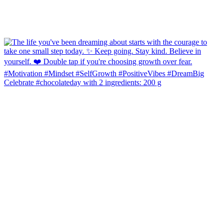
Celebrate #chocolateday with 2 ingredients: 200 g