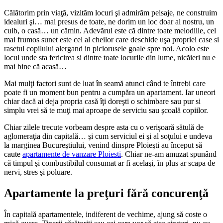
Călătorim prin viaţă, vizităm locuri şi admirăm peisaje, ne construim
idealuri şi… mai presus de toate, ne dorim un loc doar al nostru, un
cuib, o casă… un cămin. Adevărul este că dintre toate melodiile, cel
mai frumos sunet este cel al cheilor care deschide uşa propriei case si
rasetul copilului alergand in piciorusele goale spre noi. Acolo este
locul unde sta fericirea si dintre toate locurile din lume, nicăieri nu e
mai bine că acasă…
Mai mulţi factori sunt de luat în seamă atunci când te întrebi care
poate fi un moment bun pentru a cumpăra un apartament. Iar uneori
chiar dacă ai deja propria casă îţi doreşti o schimbare sau pur si
simplu vrei să te muţi mai aproape de serviciu sau şcoală copiilor.
Chiar zilele trecute vorbeam despre asta cu o verișoară sătulă de
aglomeraţia din capitală… şi cum serviciul ei şi al soţului e undeva
la marginea Bucureştiului, venind dinspre Ploieşti au început să
caute
apartamente de vanzare Ploiesti
. Chiar ne-am amuzat spunând
că timpul şi combustibilul consumat ar fi acelaşi, în plus ar scapa de
nervi, stres şi poluare.
Apartamente la preţuri fără concurenţă
În capitală apartamentele, indiferent de vechime, ajung să coste o