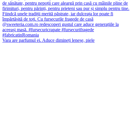
Vara are parfumul ei. Aduce dimineți leneșe, piele