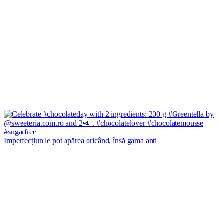
Imperfecțiunile pot apărea oricând, însă gama anti