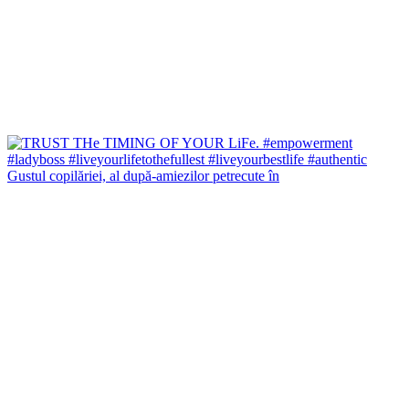
Gustul copilăriei, al după-amiezilor petrecute în