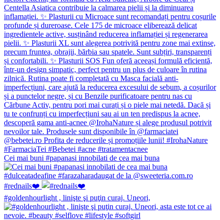
Cei mai buni #papanasi innobilati de cea mai buna
#rednails❤️
#goldenhourlight , linişte şi puţin curaj. Uneori,