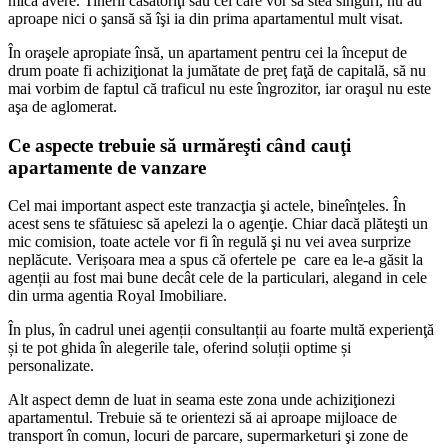
mică avere. Tinerii căsătoriţi sau cei care vor să stea singuri, nu au
aproape nici o şansă să îşi ia din prima apartamentul mult visat.
În oraşele apropiate însă, un apartament pentru cei la început de
drum poate fi achiziţionat la jumătate de preţ faţă de capitală, să nu
mai vorbim de faptul că traficul nu este îngrozitor, iar oraşul nu este
aşa de aglomerat.
Ce aspecte trebuie să urmăreşti când cauţi
apartamente de vanzare
Cel mai important aspect este tranzacţia şi actele, bineînţeles. În
acest sens te sfătuiesc să apelezi la o agenţie. Chiar dacă plăteşti un
mic comision, toate actele vor fi în regulă şi nu vei avea surprize
neplăcute. Verișoara mea a spus că ofertele pe care ea le-a găsit la
agenții au fost mai bune decât cele de la particulari, alegand in cele
din urma agentia Royal Imobiliare.
În plus, în cadrul unei agenții consultanții au foarte multă experienţă
și te pot ghida în alegerile tale, oferind soluții optime și
personalizate.
Alt aspect demn de luat in seama este zona unde achiziţionezi
apartamentul. Trebuie să te orientezi să ai aproape mijloace de
transport în comun, locuri de parcare, supermarketuri şi zone de