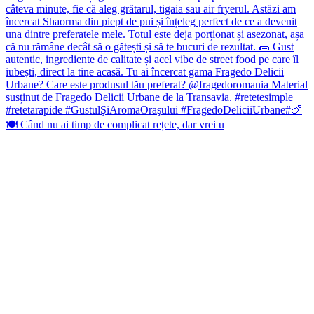
🍽️ Când nu ai timp de complicat rețete, dar vrei u