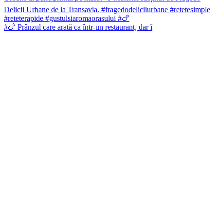
#🍗 Prânzul care arată ca într-un restaurant, dar î