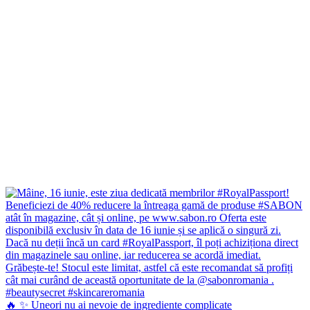
🔥 ✨ Uneori nu ai nevoie de ingrediente complicate