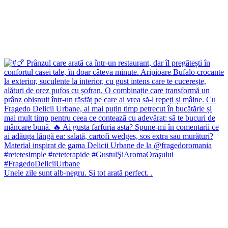
Unele zile sunt alb-negru. Şi tot arată perfect. .