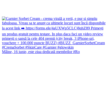
Mâine, 16 iunie, este ziua dedicată membrilor #Ro