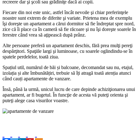
recreere dar şi şcoli sau grădiniţe dacă ai copii.
Fiecare din noi este unic, astfel încât nevoile şi chiar preferinţele
noastre sunt extrem de diferite şi variate. Prietena mea de exemplu
îşi doreşte un apartament a cărui dormitor să fie îndreptat spre nord,
zice că îi place ca în cameră să fie răcoare şi nu îşi doreşte soarele în
ferestre când vrea să aţipească după prânz.
Alte persoane preferă un apartament deschis, fără prea mulţi pereţi
despărţitori. Spaţiile largi şi luminoase, cu soarele oglindindu-se în
spatele perdelelor, toată ziua.
Spațiul util, numărul de băi și balcoane, decomandat sau nu, etajul,
izolația și alte îmbunătățiri, trebuie să îți atragă toată atenția atunci
când cauți apartamente de vanzare.
Însă, până la urmă, unicul lucru de care depinde achiziţionarea unui
apartament, ar fi bugetul. În funcţie de acesta vă puteţi orienta şi
puteţi alege casa visurilor voastre.