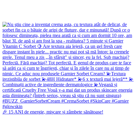
🎉 15 ANI de energie, mișcare și zâmbete sănătoase!