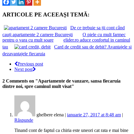
ARTICOLE PE ACEEAŞI TEMĂ:
De ce trebuie sa ții cont când
cauți apartamente 2 camere București
O piele cu mult farmec
pentru o vara cu mult soare
elider.ro aduce confortul in caminul
tau
Card de credit sau de debit? Avantajele si
dezavantajele fiecaruia
Previous post
Next post
2 Comments
on "Apartamente de vanzare, sansa fiecaruia
dintre noi, spre caminul mult visat"
ghelbere elena |
ianuarie 27, 2017 at 8:48 am
|
Răspunde
Tinand cont de faptul ca chiria este uneori cat rata e mai bine