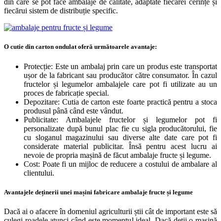
din care se pot face ambalaje de calitate, adaptate fiecărei cerințe și
fiecărui sistem de distribuție specific.
O cutie din carton ondulat oferă următoarele avantaje:
Protecție: Este un ambalaj prin care un produs este transportat
ușor de la fabricant sau producător către consumator. În cazul
fructelor și legumelor ambalajele care pot fi utilizate au un
proces de fabricație special.
Depozitare: Cutia de carton este foarte practică pentru a stoca
produsul până când este vândut.
Publicitate: Ambalajele fructelor și legumelor pot fi
personalizate după bunul plac fie cu sigla producătorului, fie
cu sloganul magazinului sau diverse alte date care pot fi
considerate material publicitar. Însă pentru acest lucru ai
nevoie de propria mașină de făcut ambalaje fructe și legume.
Cost: Poate fi un mijloc de reducere a costului de ambalare al
clientului.
Avantajele deținerii unei mașini fabricare ambalaje fructe și legume
Dacă ai o afacere în domeniul agriculturii știi cât de important este să
culegi roadele atunci când este momentul ideal. Dacă deții o mașină