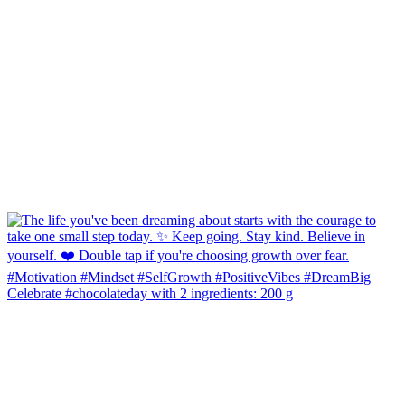
Celebrate #chocolateday with 2 ingredients: 200 g