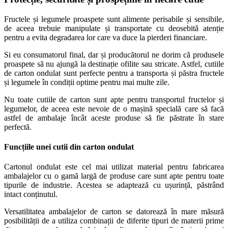
Fructele și legumele proaspete sunt alimente perisabile și sensibile,
de aceea trebuie manipulate și transportate cu deosebită atenție
pentru a evita degradarea lor care va duce la pierderi financiare.
Si eu consumatorul final, dar și producătorul ne dorim că produsele
proaspete să nu ajungă la destinație ofilite sau stricate. Astfel, cutiile
de carton ondulat sunt perfecte pentru a transporta și păstra fructele
și legumele în condiții optime pentru mai multe zile.
Nu toate cutiile de carton sunt apte pentru transportul fructelor și
legumelor, de aceea este nevoie de o mașină specială care să facă
astfel de ambalaje încât aceste produse să fie păstrate în stare
perfectă.
Funcțiile unei cutii din carton ondulat
Cartonul ondulat este cel mai utilizat material pentru fabricarea
ambalajelor cu o gamă largă de produse care sunt apte pentru toate
tipurile de industrie. Acestea se adaptează cu ușurință, păstrând
intact conținutul.
Versatilitatea ambalajelor de carton se datorează în mare măsură
posibilității de a utiliza combinații de diferite tipuri de materii prime