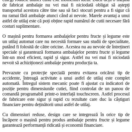
de fabricat ambalaje nu vei mai fi niciodată obligat să aștepți
transportul acestora către tine sau să faci stocuri pentru a fi sigur că
nu ramai fără ambalaje atunci când ai nevoie. Marele avantaj a unui
astfel de utilaj este că poți obține rapid numărul de cutii necesare fără
costuri suplimentare.
O mașină pentru formarea ambalajelor pentru fructe și legume este
un utilaj automat care nu necesită formare sau studii de specialitate,
putând fi folosită de către oricine. Acestea nu au nevoie de întrețineri
speciale și garantează formarea ambalajelor pentru fructe și legume
într-un mod eficient, rapid și sigur. Astfel nu vei mai fi niciodată
nevoit să achiziționezi ambalaje pentru producția ta.
Prevazute cu protecție specială pentru evitarea oricărui tip de
accidente, întreagă activitate a unui astfel de utilaj este complet
automată. Întregul sistem mecanic poate fi ajustat cu indicatori de
poziție pentru dimensiunile cutiei, fiind controlat de un panou de
comandă programabil printr-o interfață touchscreen. Astfel procesul
de fabricare este sigur și rapid cu rezultate care duc la câștiguri
financiare pentru deținătorii unui astfel de utilaj.
Cu dimensiuri reduse, design care se integrează în orice tip de
încăpere o mașină pentru produs ambalaje pentru fructe și legume
garantează performanță ridicată și economii financiare.