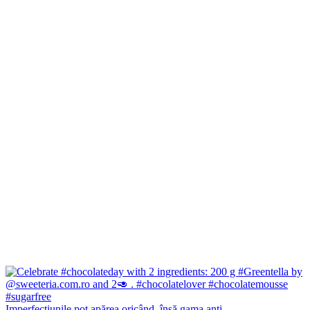
Imperfecțiunile pot apărea oricând, însă gama anti