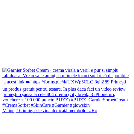
Mâine, 16 iunie, este ziua dedicată membrilor #Ro