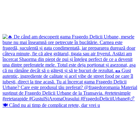
🍽️ Când nu ai timp de complicat rețete, dar vrei u