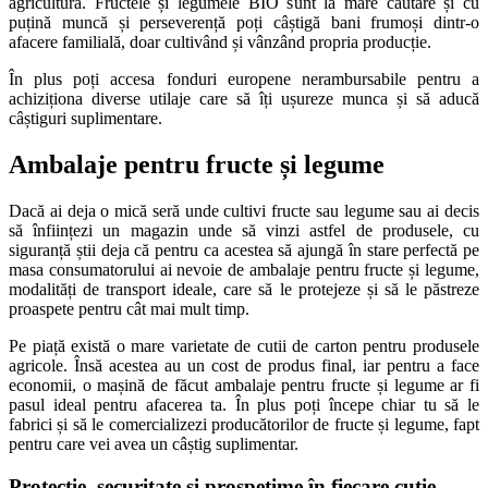
agricultură. Fructele și legumele BIO sunt la mare căutare și cu
puțină muncă și perseverență poți câștigă bani frumoși dintr-o
afacere familială, doar cultivând și vânzând propria producție.
În plus poți accesa fonduri europene nerambursabile pentru a
achiziționa diverse utilaje care să îți ușureze munca și să aducă
câștiguri suplimentare.
Ambalaje pentru fructe și legume
Dacă ai deja o mică seră unde cultivi fructe sau legume sau ai decis
să înființezi un magazin unde să vinzi astfel de produsele, cu
siguranță știi deja că pentru ca acestea să ajungă în stare perfectă pe
masa consumatorului ai nevoie de ambalaje pentru fructe și legume,
modalități de transport ideale, care să le protejeze și să le păstreze
proaspete pentru cât mai mult timp.
Pe piață există o mare varietate de cutii de carton pentru produsele
agricole. Însă acestea au un cost de produs final, iar pentru a face
economii, o mașină de făcut ambalaje pentru fructe și legume ar fi
pasul ideal pentru afacerea ta. În plus poți începe chiar tu să le
fabrici și să le comercializezi producătorilor de fructe și legume, fapt
pentru care vei avea un câștig suplimentar.
Protecție, securitate și prospețime în fiecare cutie