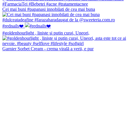
Cei mai buni #papanasi innobilati de cea mai buna
#rednails❤️
#goldenhourlight , linişte şi puţin curaj. Uneori,
Garnier Sorbet Cream - crema virală a verii, e pur