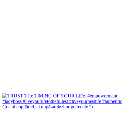
Gustul copilăriei, al după-amiezilor petrecute în