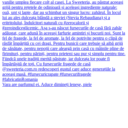
Vara are parfumul ei. Aduce dimineți leneșe, piele