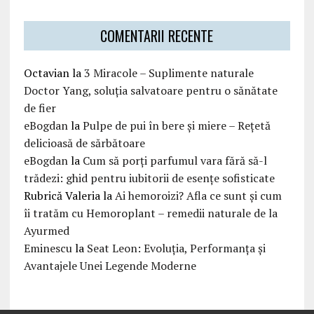
COMENTARII RECENTE
Octavian
la
3 Miracole – Suplimente naturale
Doctor Yang, soluția salvatoare pentru o sănătate
de fier
eBogdan
la
Pulpe de pui în bere și miere – Rețetă
delicioasă de sărbătoare
eBogdan
la
Cum să porți parfumul vara fără să-l
trădezi: ghid pentru iubitorii de esențe sofisticate
Rubrică Valeria
la
Ai hemoroizi? Afla ce sunt și cum
îi tratăm cu Hemoroplant – remedii naturale de la
Ayurmed
Eminescu
la
Seat Leon: Evoluția, Performanța și
Avantajele Unei Legende Moderne