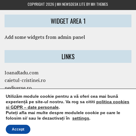
COPYRIGHT 2026 | MH NEWSDESK LITE BY
MH THEMES
WIDGET AREA 1
Add some widgets from admin panel
LINKS
IoanaRadu.com
caietul-cristinei.ro
pediverse.ro
Utilizăm module cookie pentru a vă oferi cea mai bună
experiență pe site-ul nostru. Va rog sa cititi
politica cookies
WIDGET AREA 3
si GDPR – date personale
.
Puteți afla mai multe despre modulele cookie pe care le
folosim si/ sau le dezactivați în
settings
.
Add some widgets from admin panel
Accept