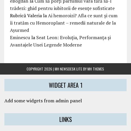
eBogdan
la
Cum să porți parfumul vara fără să-l
trădezi: ghid pentru iubitorii de esențe sofisticate
Rubrică Valeria
la
Ai hemoroizi? Afla ce sunt și cum
îi tratăm cu Hemoroplant – remedii naturale de la
Ayurmed
Eminescu
la
Seat Leon: Evoluția, Performanța și
Avantajele Unei Legende Moderne
COPYRIGHT 2026 | MH NEWSDESK LITE BY
MH THEMES
WIDGET AREA 1
Add some widgets from admin panel
LINKS