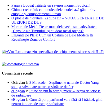
Papaya Loquat Trăiește un savuros moment tropical!
Chimia creierului: cum moleculele modelează gândurile,
emoțiile și comportamentul uman
O ploaie de hidratare. Zi dupa zi! – NOUA GENERATIE DE
ULEIURI DE DUS
Martorii de Metal: De ce monedele vechi sunt adevăratele
„Capsule ale Timpului” și nu doar metal prețios?
Eleganța pe Plajă: Cum un Costum de Baie Modern Îți
Redefinește Zona de Confort
Comentarii recente
Octavian
la
3 Miracole – Suplimente naturale Doctor Yang,
soluția salvatoare pentru o sănătate de fier
eBogdan
la
Pulpe de pui în bere și miere – Rețetă delicioasă
de sărbătoare
eBogdan
la
Cum să porți parfumul vara fără să-l trădezi: ghid
pentru iubitorii de esențe sofisticate