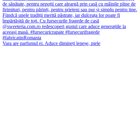
Vara are parfumul ei. Aduce dimineți leneșe, piele