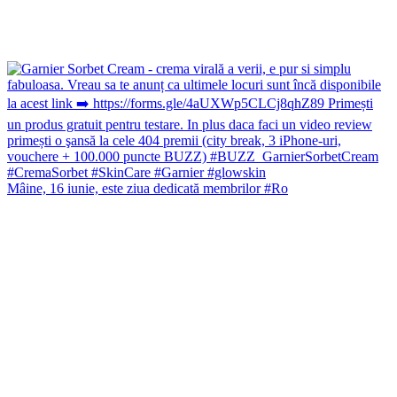
Mâine, 16 iunie, este ziua dedicată membrilor #Ro