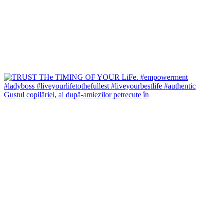
Gustul copilăriei, al după-amiezilor petrecute în