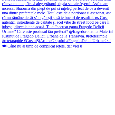
🍽️ Când nu ai timp de complicat rețete, dar vrei u