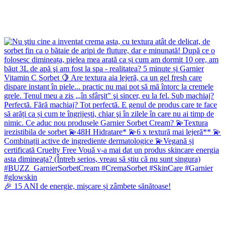
🎉 15 ANI de energie, mișcare și zâmbete sănătoase!