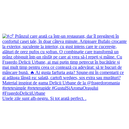
Unele zile sunt alb-negru. Şi tot arată perfect. .