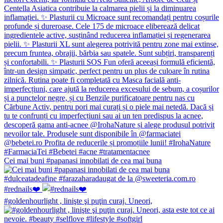
Cei mai buni #papanasi innobilati de cea mai buna
#rednails❤️
#goldenhourlight , linişte şi puţin curaj. Uneori,