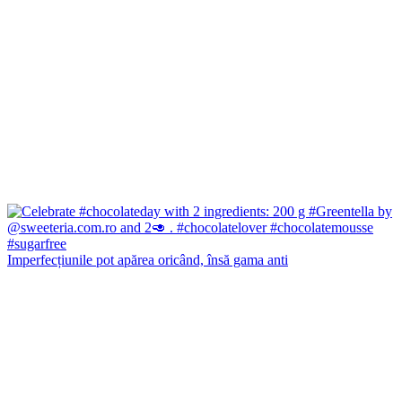
Imperfecțiunile pot apărea oricând, însă gama anti