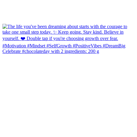
Celebrate #chocolateday with 2 ingredients: 200 g