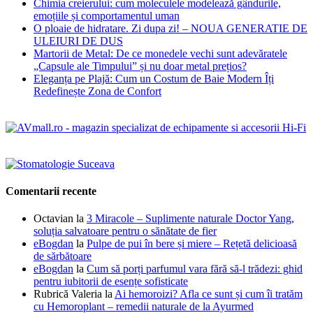
Chimia creierului: cum moleculele modelează gândurile,
emoțiile și comportamentul uman
O ploaie de hidratare. Zi dupa zi! – NOUA GENERATIE DE
ULEIURI DE DUS
Martorii de Metal: De ce monedele vechi sunt adevăratele
„Capsule ale Timpului” și nu doar metal prețios?
Eleganța pe Plajă: Cum un Costum de Baie Modern Îți
Redefinește Zona de Confort
Comentarii recente
Octavian
la
3 Miracole – Suplimente naturale Doctor Yang,
soluția salvatoare pentru o sănătate de fier
eBogdan
la
Pulpe de pui în bere și miere – Rețetă delicioasă
de sărbătoare
eBogdan
la
Cum să porți parfumul vara fără să-l trădezi: ghid
pentru iubitorii de esențe sofisticate
Rubrică Valeria
la
Ai hemoroizi? Afla ce sunt și cum îi tratăm
cu Hemoroplant – remedii naturale de la Ayurmed