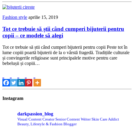
Fashion style
aprilie 15, 2019
Tot ce trebuie să știi când cumperi bijuterii pentru
copii – ce modele să alegi
Tot ce trebuie să știi când cumperi bijuterii pentru copii Peste tot în
lume copiii poartă bijuterii de la o vârstă fragedă. Tradițiile culturale
și convingerile religioase sunt principalele motive pentru care
bebelușii și copiii…
Instagram
darkpassion_blog
Visual Content Creator
Senior Content Writer
Skin Care Addict
Beauty, Lifestyle & Fashion Blogger