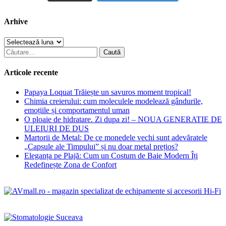
Arhive
Arhive
Caută
după:
Articole recente
Papaya Loquat Trăiește un savuros moment tropical!
Chimia creierului: cum moleculele modelează gândurile,
emoțiile și comportamentul uman
O ploaie de hidratare. Zi dupa zi! – NOUA GENERATIE DE
ULEIURI DE DUS
Martorii de Metal: De ce monedele vechi sunt adevăratele
„Capsule ale Timpului” și nu doar metal prețios?
Eleganța pe Plajă: Cum un Costum de Baie Modern Îți
Redefinește Zona de Confort