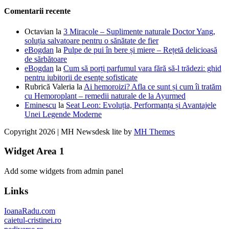
Comentarii recente
Octavian
la
3 Miracole – Suplimente naturale Doctor Yang,
soluția salvatoare pentru o sănătate de fier
eBogdan
la
Pulpe de pui în bere și miere – Rețetă delicioasă
de sărbătoare
eBogdan
la
Cum să porți parfumul vara fără să-l trădezi: ghid
pentru iubitorii de esențe sofisticate
Rubrică Valeria
la
Ai hemoroizi? Afla ce sunt și cum îi tratăm
cu Hemoroplant – remedii naturale de la Ayurmed
Eminescu
la
Seat Leon: Evoluția, Performanța și Avantajele
Unei Legende Moderne
Copyright 2026 | MH Newsdesk lite by
MH Themes
Widget Area 1
Add some widgets from admin panel
Links
IoanaRadu.com
caietul-cristinei.ro