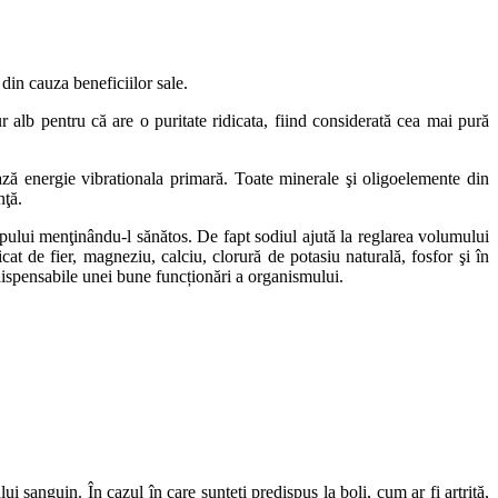
 din cauza beneficiilor sale.
alb pentru că are o puritate ridicata, fiind considerată cea mai pură
ză energie vibrationala primară. Toate minerale şi oligoelemente din
nţă.
rpului menţinându-l sănătos. De fapt sodiul ajută la reglarea volumului
at de fier, magneziu, calciu, clorură de potasiu naturală, fosfor şi în
indispensabile unei bune funcționări a organismului.
i sanguin. În cazul în care sunteţi predispus la boli, cum ar fi artrită,