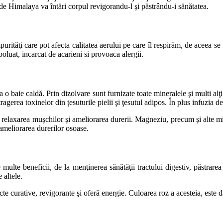
i de Himalaya va întări corpul revigorandu-l şi păstrându-i sănătatea.
rităţi care pot afecta calitatea aerului pe care îl respirăm, de aceea se 
poluat, incarcat de acarieni si provoaca alergii.
o baie caldă. Prin dizolvare sunt furnizate toate mineralele şi multi alţi
agerea toxinelor din ţesuturile pielii şi ţesutul adipos. În plus infuzia d
relaxarea muşchilor şi ameliorarea durerii. Magneziu, precum şi alte min
 ameliorarea durerilor osoase.
ulte beneficii, de la menţinerea sănătăţii tractului digestiv, păstrarea 
 altele.
e curative, revigorante şi oferă energie. Culoarea roz a acesteia, este da