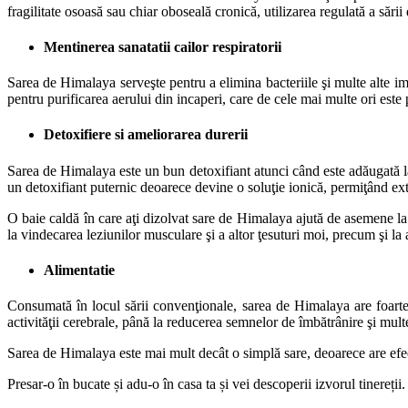
fragilitate osoasă sau chiar oboseală cronică, utilizarea regulată a sări
Mentinerea sanatatii cailor respiratorii
Sarea de Himalaya serveşte pentru a elimina bacteriile şi multe alte impu
pentru purificarea aerului din incaperi, care de cele mai multe ori este 
Detoxifiere si ameliorarea durerii
Sarea de Himalaya este un bun detoxifiant atunci când este adăugată la 
un detoxifiant puternic deoarece devine o soluţie ionică, permiţând extr
O baie caldă în care aţi dizolvat sare de Himalaya ajută de asemene la 
la vindecarea leziunilor musculare şi a altor ţesuturi moi, precum şi la
Alimentatie
Consumată în locul sării convenţionale, sarea de Himalaya are foarte m
activităţii cerebrale, până la reducerea semnelor de îmbătrânire şi multe
Sarea de Himalaya este mai mult decât o simplă sare, deoarece are efect
Presar-o în bucate și adu-o în casa ta și vei descoperii izvorul tinereții.