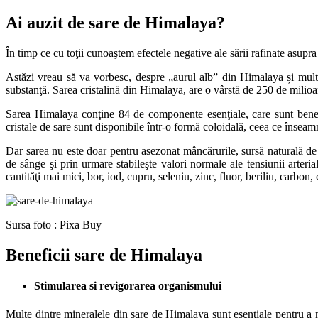
Ai auzit de sare de Himalaya?
În timp ce cu toţii cunoaştem efectele negative ale sării rafinate asupra 
Astăzi vreau să va vorbesc, despre „aurul alb” din Himalaya și multi
substanţă. Sarea cristalină din Himalaya, are o vârstă de 250 de milioa
Sarea Himalaya conţine 84 de componente esenţiale, care sunt benefi
cristale de sare sunt disponibile într-o formă coloidală, ceea ce înseamn
Dar sarea nu este doar pentru asezonat mâncărurile, sursă naturală d
de sânge şi prin urmare stabileşte valori normale ale tensiunii arteri
cantităţi mai mici, bor, iod, cupru, seleniu, zinc, fluor, beriliu, carbo
Sursa foto : Pixa Buy
Beneficii sare de Himalaya
Stimularea si revigorarea organismului
Multe dintre mineralele din sare de Himalaya sunt esenţiale pentru a men