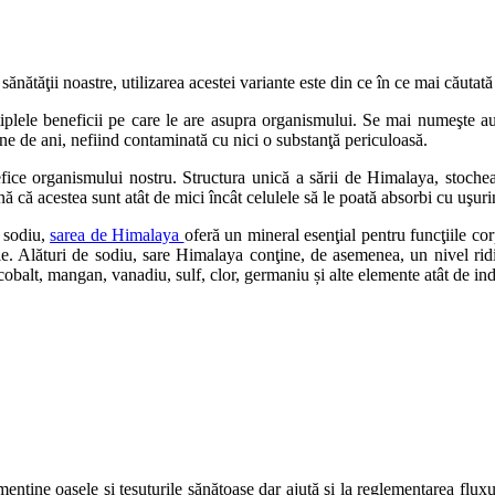
sănătăţii noastre, utilizarea acestei variante este din ce în ce mai căutată
plele beneficii pe care le are asupra organismului. Se mai numeşte aur 
ne de ani, nefiind contaminată cu nici o substanţă periculoasă.
ce organismului nostru. Structura unică a sării de Himalaya, stochea
ă că acestea sunt atât de mici încât celulele să le poată absorbi cu uşuri
e sodiu,
sarea de Himalaya
oferă un mineral esenţial pentru funcţiile co
ale. Alături de sodiu, sare Himalaya conţine, de asemenea, un nivel ridic
n, cobalt, mangan, vanadiu, sulf, clor, germaniu și alte elemente atât de 
ţine oasele şi ţesuturile sănătoase dar ajută şi la reglementarea fluxulu