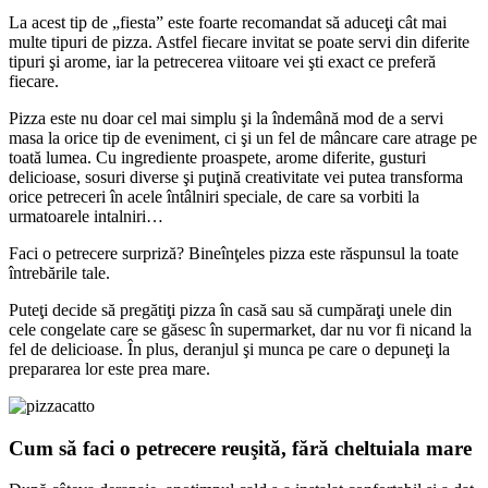
La acest tip de „fiesta” este foarte recomandat să aduceţi cât mai
multe tipuri de pizza. Astfel fiecare invitat se poate servi din diferite
tipuri şi arome, iar la petrecerea viitoare vei şti exact ce preferă
fiecare.
Pizza este nu doar cel mai simplu şi la îndemână mod de a servi
masa la orice tip de eveniment, ci şi un fel de mâncare care atrage pe
toată lumea. Cu ingrediente proaspete, arome diferite, gusturi
delicioase, sosuri diverse şi puţină creativitate vei putea transforma
orice petreceri în acele întâlniri speciale, de care sa vorbiti la
urmatoarele intalniri…
Faci o petrecere surpriză? Bineînţeles pizza este răspunsul la toate
întrebările tale.
Puteţi decide să pregătiţi pizza în casă sau să cumpăraţi unele din
cele congelate care se găsesc în supermarket, dar nu vor fi nicand la
fel de delicioase. În plus, deranjul şi munca pe care o depuneţi la
prepararea lor este prea mare.
Cum să faci o petrecere reuşită, fără cheltuiala mare