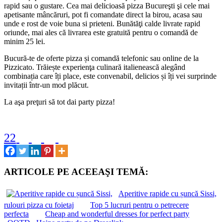
rapid sau o gustare. Cea mai delicioasă pizza Bucureşti şi cele mai
apetisante mâncăruri, pot fi comandate direct la birou, acasa sau
unde e rost de voie buna si prieteni. Bunătăţi calde livrate rapid
oriunde, mai ales că livrarea este gratuită pentru o comandă de
minim 25 lei.
Bucură-te de oferte pizza și comandă telefonic sau online de la
Pizzicato. Trăiește experienţa culinară italienească alegând
combinația care îți place, este convenabil, delicios și îți vei surprinde
invitații într-un mod plăcut.
La aşa preţuri să tot dai party pizza!
22
ARTICOLE PE ACEEAŞI TEMĂ:
Aperitive rapide cu șuncă Sissi,
rulouri pizza cu foietaj
Top 5 lucruri pentru o petrecere
perfecta
Cheap and wonderful dresses for perfect party