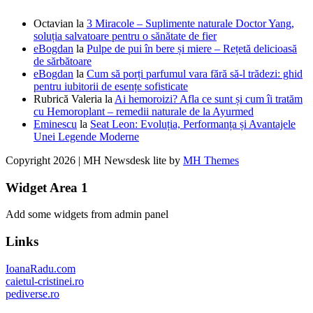
Octavian
la
3 Miracole – Suplimente naturale Doctor Yang,
soluția salvatoare pentru o sănătate de fier
eBogdan
la
Pulpe de pui în bere și miere – Rețetă delicioasă
de sărbătoare
eBogdan
la
Cum să porți parfumul vara fără să-l trădezi: ghid
pentru iubitorii de esențe sofisticate
Rubrică Valeria
la
Ai hemoroizi? Afla ce sunt și cum îi tratăm
cu Hemoroplant – remedii naturale de la Ayurmed
Eminescu
la
Seat Leon: Evoluția, Performanța și Avantajele
Unei Legende Moderne
Copyright 2026 | MH Newsdesk lite by
MH Themes
Widget Area 1
Add some widgets from admin panel
Links
IoanaRadu.com
caietul-cristinei.ro
pediverse.ro