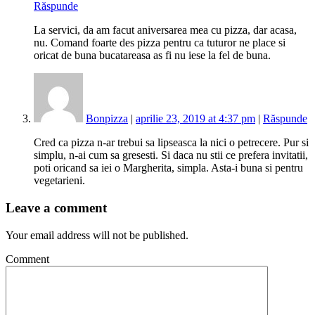
Răspunde
La servici, da am facut aniversarea mea cu pizza, dar acasa,
nu. Comand foarte des pizza pentru ca tuturor ne place si
oricat de buna bucatareasa as fi nu iese la fel de buna.
Bonpizza
|
aprilie 23, 2019 at 4:37 pm
|
Răspunde
Cred ca pizza n-ar trebui sa lipseasca la nici o petrecere. Pur si
simplu, n-ai cum sa gresesti. Si daca nu stii ce prefera invitatii,
poti oricand sa iei o Margherita, simpla. Asta-i buna si pentru
vegetarieni.
Leave a comment
Your email address will not be published.
Comment