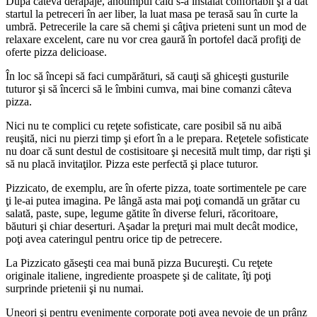
După câteva derapaje, anotimpul cald s-a instalat confortabil şi a dat
startul la petreceri în aer liber, la luat masa pe terasă sau în curte la
umbră. Petrecerile la care să chemi şi câţiva prieteni sunt un mod de
relaxare excelent, care nu vor crea gaură în portofel dacă profiţi de
oferte pizza delicioase.
În loc să începi să faci cumpărături, să cauţi să ghiceşti gusturile
tuturor şi să încerci să le îmbini cumva, mai bine comanzi câteva
pizza.
Nici nu te complici cu reţete sofisticate, care posibil să nu aibă
reuşită, nici nu pierzi timp şi efort în a le prepara. Reţetele sofisticate
nu doar că sunt destul de costisitoare şi necesită mult timp, dar rişti şi
să nu placă invitaţilor. Pizza este perfectă şi place tuturor.
Pizzicato, de exemplu, are în oferte pizza, toate sortimentele pe care
ţi le-ai putea imagina. Pe lângă asta mai poţi comandă un grătar cu
salată, paste, supe, legume gătite în diverse feluri, răcoritoare,
băuturi şi chiar deserturi. Aşadar la preţuri mai mult decât modice,
poţi avea cateringul pentru orice tip de petrecere.
La Pizzicato găseşti cea mai bună pizza Bucureşti. Cu reţete
originale italiene, ingrediente proaspete şi de calitate, îţi poţi
surprinde prietenii şi nu numai.
Uneori şi pentru evenimente corporate poţi avea nevoie de un prânz