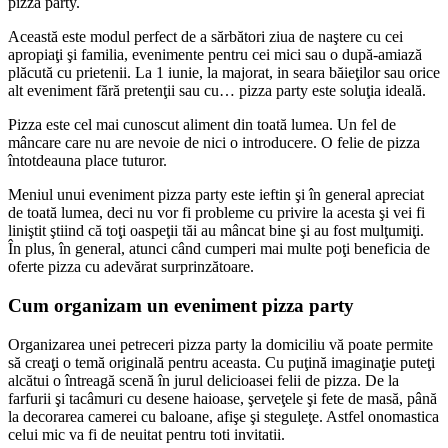
pizza party.
Această este modul perfect de a sărbători ziua de naştere cu cei
apropiaţi şi familia, evenimente pentru cei mici sau o după-amiază
plăcută cu prietenii. La 1 iunie, la majorat, in seara băieţilor sau orice
alt eveniment fără pretenţii sau cu… pizza party este soluţia ideală.
Pizza este cel mai cunoscut aliment din toată lumea. Un fel de
mâncare care nu are nevoie de nici o introducere. O felie de pizza
întotdeauna place tuturor.
Meniul unui eveniment pizza party este ieftin şi în general apreciat
de toată lumea, deci nu vor fi probleme cu privire la acesta şi vei fi
liniştit ştiind că toţi oaspeţii tăi au mâncat bine şi au fost mulţumiţi.
În plus, în general, atunci când cumperi mai multe poţi beneficia de
oferte pizza cu adevărat surprinzătoare.
Cum organizam un eveniment pizza party
Organizarea unei petreceri pizza party la domiciliu vă poate permite
să creaţi o temă originală pentru aceasta. Cu puţină imaginaţie puteţi
alcătui o întreagă scenă în jurul delicioasei felii de pizza. De la
farfurii şi tacâmuri cu desene haioase, şerveţele şi fete de masă, până
la decorarea camerei cu baloane, afişe şi steguleţe. Astfel onomastica
celui mic va fi de neuitat pentru toti invitatii.