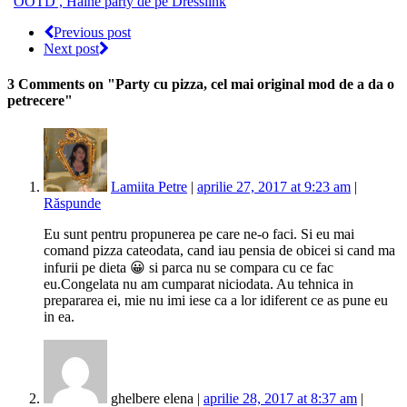
OOTD , Haine party de pe Dresslink
Previous post
Next post
3 Comments
on "Party cu pizza, cel mai original mod de a da o
petrecere"
Lamiita Petre
|
aprilie 27, 2017 at 9:23 am
|
Răspunde
Eu sunt pentru propunerea pe care ne-o faci. Si eu mai
comand pizza cateodata, cand iau pensia de obicei si cand ma
infurii pe dieta 😀 si parca nu se compara cu ce fac
eu.Congelata nu am cumparat niciodata. Au tehnica in
prepararea ei, mie nu imi iese ca a lor idiferent ce as pune eu
in ea.
ghelbere elena |
aprilie 28, 2017 at 8:37 am
|