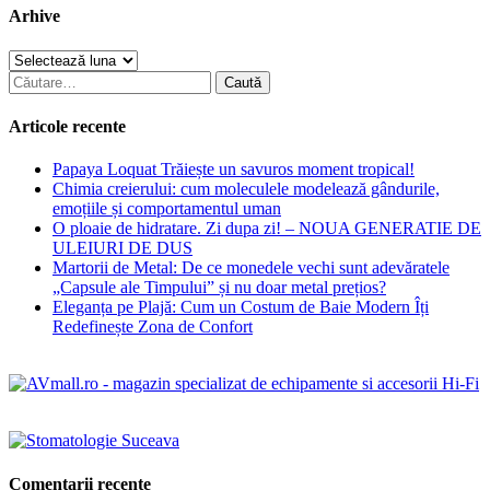
Arhive
Arhive
Caută
după:
Articole recente
Papaya Loquat Trăiește un savuros moment tropical!
Chimia creierului: cum moleculele modelează gândurile,
emoțiile și comportamentul uman
O ploaie de hidratare. Zi dupa zi! – NOUA GENERATIE DE
ULEIURI DE DUS
Martorii de Metal: De ce monedele vechi sunt adevăratele
„Capsule ale Timpului” și nu doar metal prețios?
Eleganța pe Plajă: Cum un Costum de Baie Modern Îți
Redefinește Zona de Confort
Comentarii recente