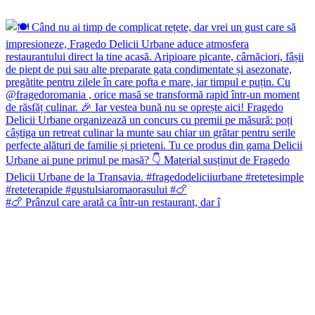
#🍗 Prânzul care arată ca într-un restaurant, dar î