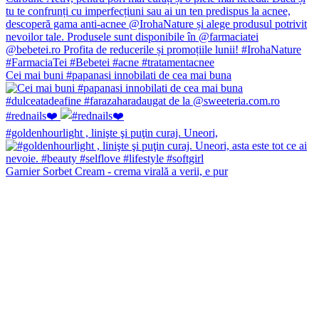
Cei mai buni #papanasi innobilati de cea mai buna
#rednails❤️
#goldenhourlight , linişte şi puţin curaj. Uneori,
Garnier Sorbet Cream - crema virală a verii, e pur