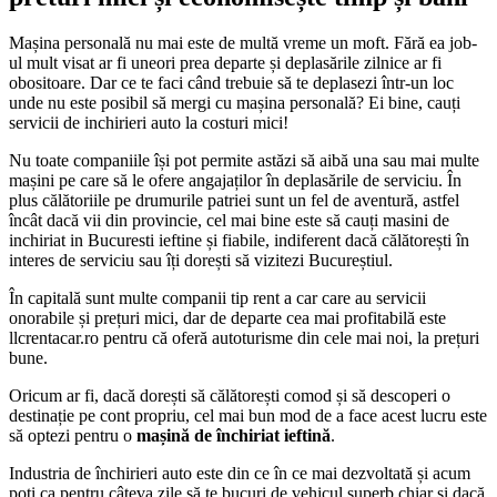
Mașina personală nu mai este de multă vreme un moft. Fără ea job-
ul mult visat ar fi uneori prea departe și deplasările zilnice ar fi
obositoare. Dar ce te faci când trebuie să te deplasezi într-un loc
unde nu este posibil să mergi cu mașina personală? Ei bine, cauți
servicii de inchirieri auto la costuri mici!
Nu toate companiile își pot permite astăzi să aibă una sau mai multe
mașini pe care să le ofere angajaților în deplasările de serviciu. În
plus călătoriile pe drumurile patriei sunt un fel de aventură, astfel
încât dacă vii din provincie, cel mai bine este să cauți masini de
inchiriat in Bucuresti ieftine și fiabile, indiferent dacă călătorești în
interes de serviciu sau îți dorești să vizitezi Bucureștiul.
În capitală sunt multe companii tip rent a car care au servicii
onorabile și prețuri mici, dar de departe cea mai profitabilă este
llcrentacar.ro pentru că oferă autoturisme din cele mai noi, la prețuri
bune.
Oricum ar fi, dacă dorești să călătorești comod și să descoperi o
destinație pe cont propriu, cel mai bun mod de a face acest lucru este
să optezi pentru o
mașină de închiriat ieftină
.
Industria de închirieri auto este din ce în ce mai dezvoltată și acum
poți ca pentru câteva zile să te bucuri de vehicul superb chiar și dacă