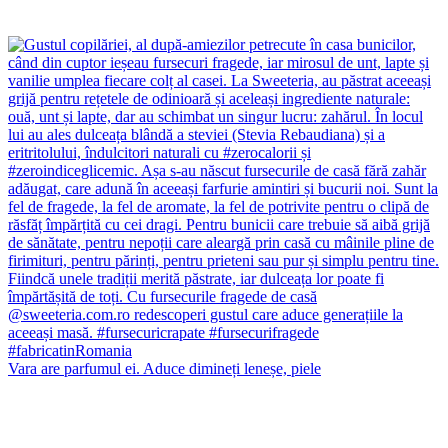
Vara are parfumul ei. Aduce dimineți leneșe, piele