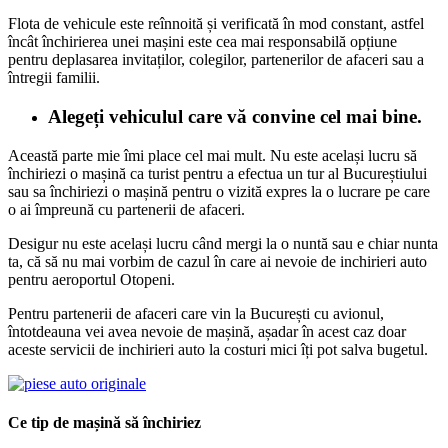
Flota de vehicule este reînnoită și verificată în mod constant, astfel
încât închirierea unei mașini este cea mai responsabilă opțiune
pentru deplasarea invitaților, colegilor, partenerilor de afaceri sau a
întregii familii.
Alegeți vehiculul care vă convine cel mai bine.
Această parte mie îmi place cel mai mult. Nu este același lucru să
închiriezi o mașină ca turist pentru a efectua un tur al Bucureștiului
sau sa închiriezi o mașină pentru o vizită expres la o lucrare pe care
o ai împreună cu partenerii de afaceri.
Desigur nu este același lucru când mergi la o nuntă sau e chiar nunta
ta, că să nu mai vorbim de cazul în care ai nevoie de inchirieri auto
pentru aeroportul Otopeni.
Pentru partenerii de afaceri care vin la București cu avionul,
întotdeauna vei avea nevoie de mașină, așadar în acest caz doar
aceste servicii de inchirieri auto la costuri mici îți pot salva bugetul.
Ce tip de mașină să închiriez