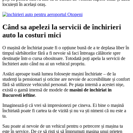
locuiești în același oraș.
Când sa apelezi la servicii de închirieri
auto la costuri mici
O mașină de închiriat poate fi o opțiune bună de a te deplasa liber în
timpul sărbătorilor fără a fi nevoie să faci întreaga călătorie spre
destinație într-o cursa obositoare. Totodată poți apela la servicii de
închirieri auto când nu ai un vehicul propriu.
Astăzi aproape toată lumea folosește mașini închiriate – de la
studenți la pensionari și oricine are nevoie de accesibilitate și confort
fără să utilizeze vehiculul personal. Pe piața internă a acestei nișe,
există o gamă imensă de modele de
masini de inchiriat in
Bucuresti ieftine
.
Imaginează-ți că vrei să impresionezi pe cineva. Ei bine o mașină
închiriată poate fi cartea ta de vizită și nu va ști nimeni că nu este a
ta.
Sau poate ai nevoie de un vehicul pentru o petrecere și mașina ta
este în service. De ce să riști și să împrumuți mașina unui prieten