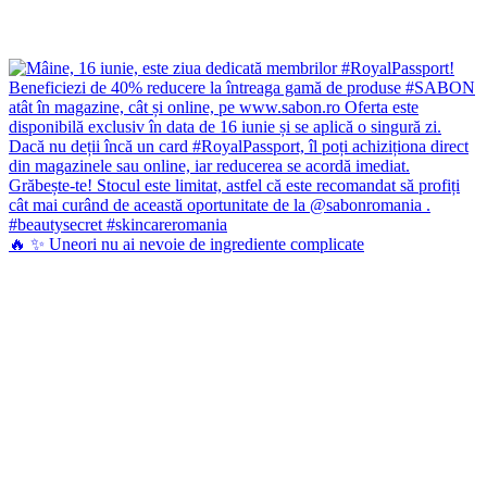
🔥 ✨ Uneori nu ai nevoie de ingrediente complicate