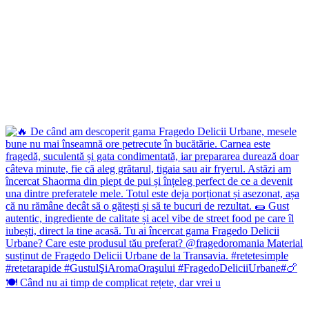
🍽️ Când nu ai timp de complicat rețete, dar vrei u