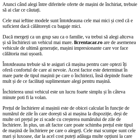
Atunci când alegi între diferitele oferte de mașini de închiriat, trebuie
să ai clar ce căutați.
Cele mai ieftine modele sunt întotdeauna cele mai mici și cred că e
suficient dacă călătorești cu bagaje mici.
Dacă mergeți ca un grup sau ca o familie, va trebui să alegi altceva
și să închiriezi un vehicul mai mare.
llcrentacar.ro
are de asemenea
vehicule de ultimă generație, mașini impresionante care vor face
călătoria mai ușoară.
Întotdeauna trebuie să te asiguri că mașina pentru care optezi îți
oferă confortul de care ai nevoie. Acest factor este determinat în
mare parte de tipul mașinii pe care o închiriezi, însă depinde foarte
mult și de ce facilitați suplimentare alegi pentru mașină.
Închirierea unui vehicul este un lucru foarte simplu și în câteva
minute poti fi la volan.
Prețul de închiriere al mașinii este de obicei calculat în funcție de
numărul de zile în care dorești să ai mașina la dispoziție, deși de
multe ori prețul pe zi scade cu creșterea numărului de zile de
închiriere. În plus, un alt factor care poate schimba prețul este tipul
de mașină de închiriere pe care o alegeți. Cele mai scumpe sunt cele
mari și luxoase, dar la acel cost puteți adăuga multe opțiuni la care