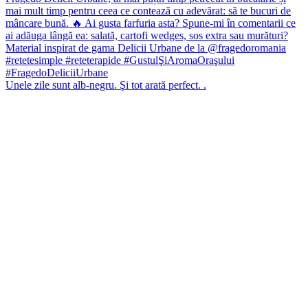
Unele zile sunt alb-negru. Şi tot arată perfect. .