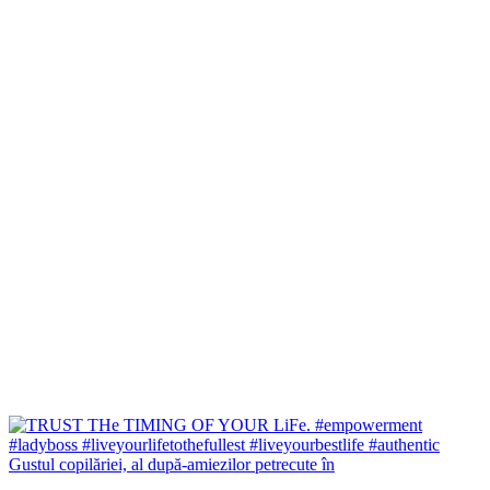
Gustul copilăriei, al după-amiezilor petrecute în