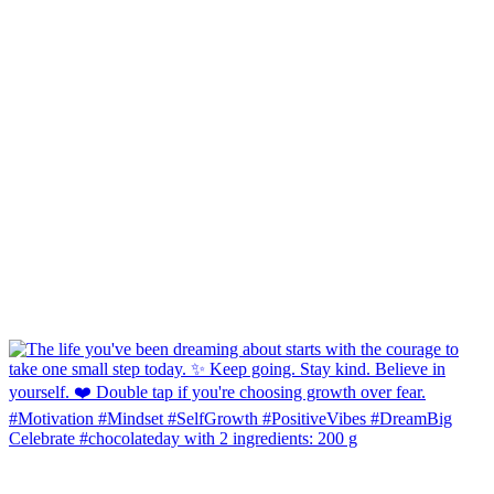
Celebrate #chocolateday with 2 ingredients: 200 g