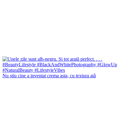
Nu ştiu cine a inventat crema asta, cu textura atâ