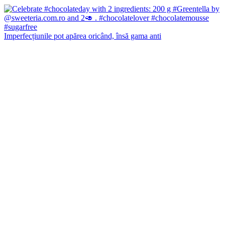
Imperfecțiunile pot apărea oricând, însă gama anti