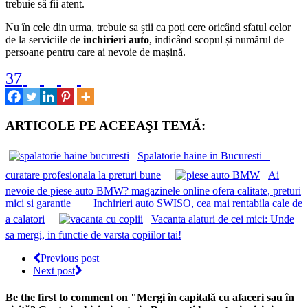
trebuie să fii atent.
Nu în cele din urma, trebuie sa știi ca poți cere oricând sfatul celor
de la serviciile de
inchirieri auto
, indicând scopul și numărul de
persoane pentru care ai nevoie de mașină.
37
ARTICOLE PE ACEEAŞI TEMĂ:
Spalatorie haine in Bucuresti –
curatare profesionala la preturi bune
Ai
nevoie de piese auto BMW? magazinele online ofera calitate, preturi
mici si garantie
Inchirieri auto SWISO, cea mai rentabila cale de
a calatori
Vacanta alaturi de cei mici: Unde
sa mergi, in functie de varsta copiilor tai!
Previous post
Next post
Be the first to comment
on "Mergi în capitală cu afaceri sau în