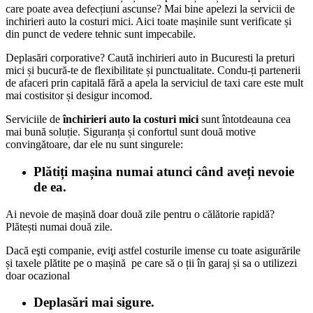
care poate avea defecțiuni ascunse? Mai bine apelezi la servicii de
inchirieri auto la costuri mici. Aici toate mașinile sunt verificate și
din punct de vedere tehnic sunt impecabile.
Deplasări corporative? Caută inchirieri auto in Bucuresti la preturi
mici și bucură-te de flexibilitate și punctualitate. Condu-ți partenerii
de afaceri prin capitală fără a apela la serviciul de taxi care este mult
mai costisitor și desigur incomod.
Serviciile de
închirieri auto la costuri mici
sunt întotdeauna cea
mai bună soluție. Siguranța și confortul sunt două motive
convingătoare, dar ele nu sunt singurele:
Plătiți mașina numai atunci când aveți nevoie
de ea.
Ai nevoie de mașină doar două zile pentru o călătorie rapidă?
Plătești numai două zile.
Dacă eşti companie, eviţi astfel costurile imense cu toate asigurările
și taxele plătite pe o mașină pe care să o ții în garaj și sa o utilizezi
doar ocazional
Deplasări mai sigure.