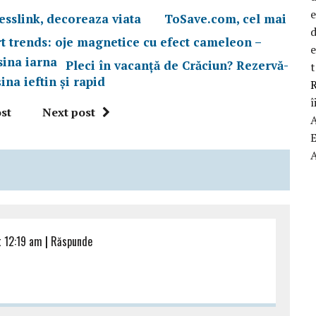
sslink, decoreaza viata
ToSave.com, cel mai
d
rt trends: oje magnetice cu efect cameleon –
Pleci în vacanță de Crăciun? Rezervă-
t
ina ieftin și rapid
R
î
st
Next post
t 12:19 am
|
Răspunde