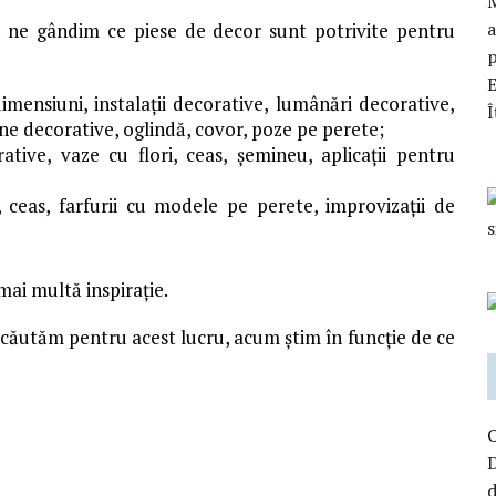
M
a
să ne gândim ce piese de decor sunt potrivite pentru
p
mensiuni, instalații decorative, lumânări decorative,
Î
rne decorative, oglindă, covor, poze pe perete;
ative, vaze cu flori, ceas, șemineu, aplicații pentru
 ceas, farfurii cu modele pe perete, improvizații de
ai multă inspirație.
căutăm pentru acest lucru, acum știm în funcție de ce
D
d