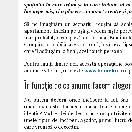
spațiului în care trăim și în care trebuie să n
lux nepermis, ci o plăcere, un aport creativ și p
Să ne imaginăm un scenariu: reușim să achizi
apartament. Intrăm pe ușă și vedem niște pereți 
mai probabil, nicio piesă de mobilă. Bineînțe
Cumpărăm mobilă, așezăm totul, însă ceva lips
care îl adăugăm la final, acel touch personal.
Pentru mulți dintre noi, această operațiune poate
anumite site-uri, cum este
www.homelux.ro
, 
În funcție de ce anume facem aleger
Nu putem decora orice încăpere la fel. Sau 
unde mai este farmecul dacă toate camere
identic? Multe idei de decor nu sunt potrivite 
unele tipuri de încăperi. Așadar, primul lucru 
care vrem să o decorăm.