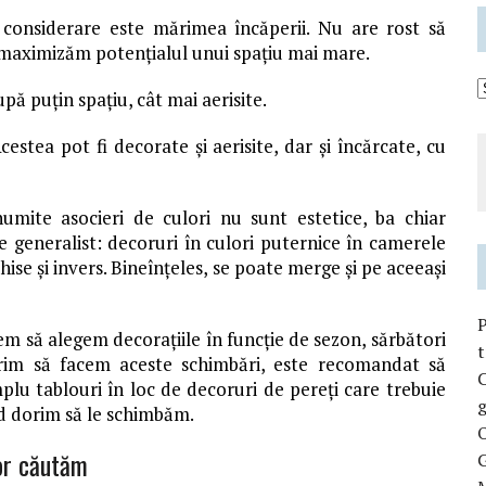
 considerare este mărimea încăperii. Nu are rost să
 maximizăm potențialul unui spațiu mai mare.
pă puțin spațiu, cât mai aerisite.
cestea pot fi decorate și aerisite, dar și încărcate, cu
numite asocieri de culori nu sunt estetice, ba chiar
e generalist: decoruri în culori puternice în camerele
e și invers. Bineînțeles, se poate merge și pe aceeași
 să alegem decorațiile în funcție de sezon, sărbători
t
orim să facem aceste schimbări, este recomandat să
C
lu tablouri în loc de decoruri de pereți care trebuie
g
nd dorim să le schimbăm.
O
cor căutăm