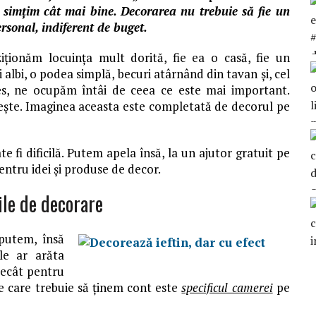
e simțim cât mai bine. Decorarea nu trebuie să fie un
ersonal, indiferent de buget.
ționăm locuința mult dorită, fie ea o casă, fie un
albi, o podea simplă, becuri atârnând din tavan și, cel
les, ne ocupăm întâi de ceea ce este mai important.
ește. Imaginea aceasta este completată de decorul pe
 fi dificilă. Putem apela însă, la un ajutor gratuit pe
pentru idei și produse de decor.
ile de decorare
putem, însă
le ar arăta
decât pentru
de care trebuie să ținem cont este
specificul camerei
pe