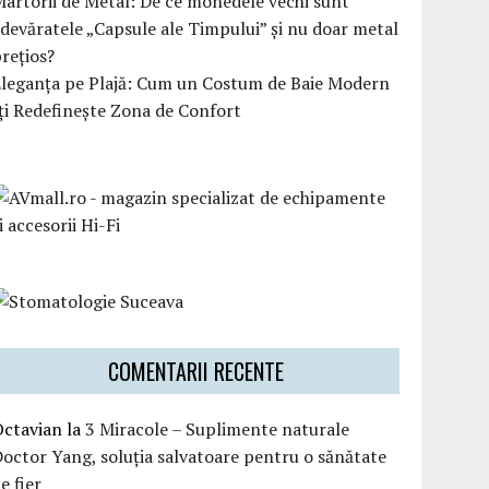
artorii de Metal: De ce monedele vechi sunt
devăratele „Capsule ale Timpului” și nu doar metal
rețios?
Eleganța pe Plajă: Cum un Costum de Baie Modern
ți Redefinește Zona de Confort
COMENTARII RECENTE
Octavian
la
3 Miracole – Suplimente naturale
octor Yang, soluția salvatoare pentru o sănătate
e fier