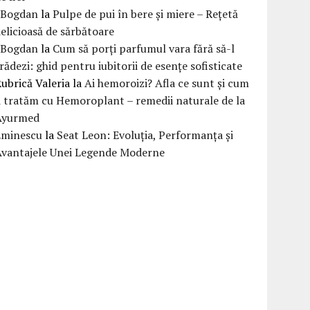
eBogdan
la
Pulpe de pui în bere și miere – Rețetă
elicioasă de sărbătoare
eBogdan
la
Cum să porți parfumul vara fără să-l
rădezi: ghid pentru iubitorii de esențe sofisticate
ubrică Valeria
la
Ai hemoroizi? Afla ce sunt și cum
i tratăm cu Hemoroplant – remedii naturale de la
Ayurmed
Eminescu
la
Seat Leon: Evoluția, Performanța și
Avantajele Unei Legende Moderne