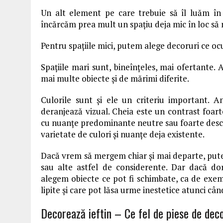
Un alt element pe care trebuie să îl luăm în
încărcăm prea mult un spațiu deja mic în loc să
Pentru spațiile mici, putem alege decoruri ce ocu
Spațiile mari sunt, bineînțeles, mai ofertante. A
mai multe obiecte și de mărimi diferite.
Culorile sunt și ele un criteriu important. A
deranjează vizual. Cheia este un contrast foart
cu nuanțe predominante neutre sau foarte deschis
varietate de culori și nuanțe deja existente.
Dacă vrem să mergem chiar și mai departe, putem
sau alte astfel de considerente. Dar dacă d
alegem obiecte ce pot fi schimbate, ca de exemp
lipite și care pot lăsa urme inestetice atunci câ
Decorează ieftin – Ce fel de piese de de