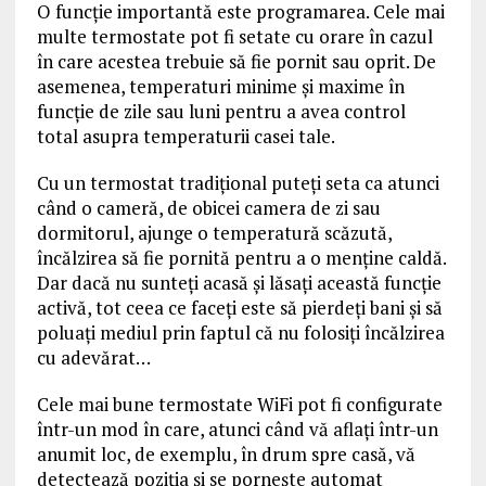
O funcție importantă este programarea. Cele mai
multe termostate pot fi setate cu orare în cazul
în care acestea trebuie să fie pornit sau oprit. De
asemenea, temperaturi minime și maxime în
funcție de zile sau luni pentru a avea control
total asupra temperaturii casei tale.
Cu un termostat tradițional puteți seta ca atunci
când o cameră, de obicei camera de zi sau
dormitorul, ajunge o temperatură scăzută,
încălzirea să fie pornită pentru a o menține caldă.
Dar dacă nu sunteți acasă și lăsați această funcție
activă, tot ceea ce faceți este să pierdeți bani și să
poluați mediul prin faptul că nu folosiți încălzirea
cu adevărat…
Cele mai bune termostate WiFi pot fi configurate
într-un mod în care, atunci când vă aflați într-un
anumit loc, de exemplu, în drum spre casă, vă
detectează poziția și se pornește automat