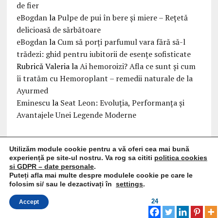
de fier
eBogdan
la
Pulpe de pui în bere și miere – Rețetă
delicioasă de sărbătoare
eBogdan
la
Cum să porți parfumul vara fără să-l
trădezi: ghid pentru iubitorii de esențe sofisticate
Rubrică Valeria
la
Ai hemoroizi? Afla ce sunt și cum
îi tratăm cu Hemoroplant – remedii naturale de la
Ayurmed
Eminescu
la
Seat Leon: Evoluția, Performanța și
Avantajele Unei Legende Moderne
Utilizăm module cookie pentru a vă oferi cea mai bună
COPYRIGHT 2026 | MH NEWSDESK LITE BY
MH THEMES
experiență pe site-ul nostru. Va rog sa cititi
politica cookies
si GDPR – date personale
.
Puteți afla mai multe despre modulele cookie pe care le
WIDGET AREA 1
folosim si/ sau le dezactivați în
settings
.
24
Accept
Add some widgets from admin panel