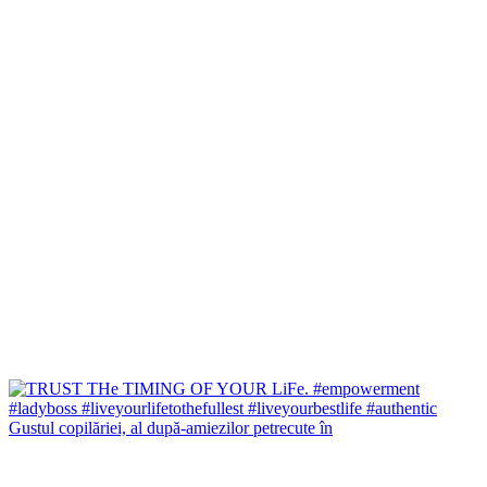
Gustul copilăriei, al după-amiezilor petrecute în