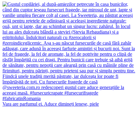
Vara are parfumul ei. Aduce dimineți leneșe, piele