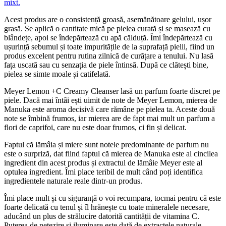
Acest produs are o consistență groasă, asemănătoare gelului, ușor
grasă. Se aplică o cantitate mică pe pielea curată și se masează cu
blândețe, apoi se îndepărtează cu apă călduță. Îmi îndepărtează cu
ușurință sebumul și toate impuritățile de la suprafață pielii, fiind un
produs excelent pentru rutina zilnică de curățare a tenului. Nu lasă
fața uscată sau cu senzația de piele întinsă. După ce clătești bine,
pielea se simte moale și catifelată.
Meyer Lemon +C Creamy Cleanser lasă un parfum foarte discret pe
piele. Dacă mai întâi ești uimit de note de Meyer Lemon, mierea de
Manuka este aroma decisivă care rămâne pe pielea ta. Aceste două
note se îmbină frumos, iar mierea are de fapt mai mult un parfum a
flori de caprifoi, care nu este doar frumos, ci fin și delicat.
Faptul că lămâia și miere sunt notele predominante de parfum nu
este o surpriză, dat fiind faptul că mierea de Manuka este al cincilea
ingredient din acest produs și extractul de lămâie Meyer este al
optulea ingredient. Îmi place teribil de mult când poți identifica
ingredientele naturale reale dintr-un produs.
Îmi place mult și cu siguranță o voi recumpara, tocmai pentru că este
foarte delicată cu tenul și îl hrănește cu toate mineralele necesare,
aducând un plus de strălucire datorită cantității de vitamina C.
Puterea de netezire și iluminare este dată de extractele naturale