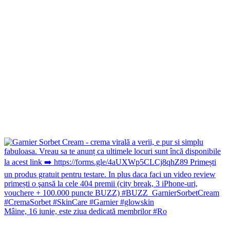
Mâine, 16 iunie, este ziua dedicată membrilor #Ro