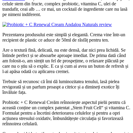
celule stem din fructe, complex probiotic, vitamina C, ulei de
trandafir, ceai alb … ce mai, un cocktail de ingrediente care nu lasă
pe nimeni indiferent.
Prezentarea produsului este simplă și elegantă. Crema vine într-un
recipient de plastic ce aduce de 50ml de răsfăț pentru ten.
Are o textură fină, delicată, nu este densă, dar nici prea lichidă. Se
întinde perfect și se absoarbe aproape imediat. De prima dată când
am folosit-o, am simțit un fel de prospețime, o relaxare plăcută pe
care nu o știu să o explic. E ca și cum ai avea un buton de refresh și
l-ai apăsa odată cu aplicarea cremei.
Trebuie să recunosc că îmi dă luminozitatea tenului, lasă pielea
revigorată și un parfum proaspt a citrice și a dimineți exotice îți
învăluie fața.
Probiotic + C Renewal Creăm reînnoiește aspectul pielii pentru că
această conține un complex patentat „Stem Fruit Cell“ și vitamina C.
Formulat pentru a încetini deteriorarea celulelor și pentru a opri
acțiunea stresului oxidativ, îmbunătățește circulația și favorizează
reînnoirea celulară.