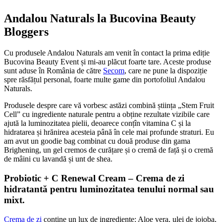
Andalou Naturals la Bucovina Beauty
Bloggers
Cu produsele Andalou Naturals am venit în contact la prima ediție
Bucovina Beauty Event și mi-au plăcut foarte tare. Aceste produse
sunt aduse în România de către
Secom
, care ne pune la dispoziție
spre răsfățul personal, foarte multe game din portofoliul Andalou
Naturals.
Produsele despre care vă vorbesc astăzi combină știința „Stem Fruit
Cell” cu ingrediente naturale pentru a obține rezultate vizibile care
ajută la luminozitatea pielii, deoarece conțîn vitamina C și la
hidratarea și hrănirea acesteia până în cele mai profunde straturi. Eu
am avut un goodie bag combinat cu două produse din gama
Brighening, un gel cremos de curățare și o cremă de față și o cremă
de mâini cu lavandă și unt de shea.
Probiotic + C Renewal Cream – Crema de zi
hidratantă pentru luminozitatea tenului normal sau
mixt.
Crema de zi
conține un lux de ingrediente: Aloe vera, ulei de jojoba,