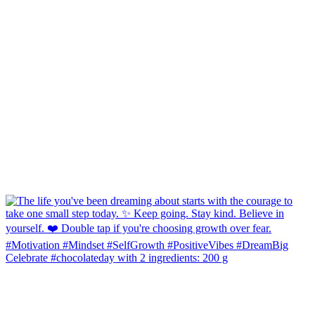
Celebrate #chocolateday with 2 ingredients: 200 g