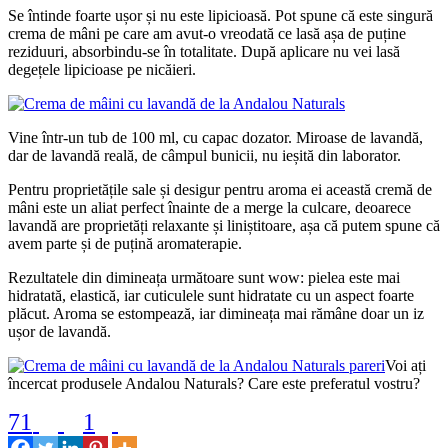
Se întinde foarte ușor și nu este lipicioasă. Pot spune că este singură
crema de mâni pe care am avut-o vreodată ce lasă așa de puține
reziduuri, absorbindu-se în totalitate. După aplicare nu vei lasă
degețele lipicioase pe nicăieri.
Vine într-un tub de 100 ml, cu capac dozator. Miroase de lavandă,
dar de lavandă reală, de câmpul bunicii, nu ieșită din laborator.
Pentru proprietățile sale și desigur pentru aroma ei această cremă de
mâni este un aliat perfect înainte de a merge la culcare, deoarece
lavandă are proprietăți relaxante și liniștitoare, așa că putem spune că
avem parte și de puțină aromaterapie.
Rezultatele din dimineața următoare sunt wow: pielea este mai
hidratată, elastică, iar cuticulele sunt hidratate cu un aspect foarte
plăcut. Aroma se estompează, iar dimineața mai rămâne doar un iz
ușor de lavandă.
Voi ați
încercat produsele Andalou Naturals? Care este preferatul vostru?
71
1