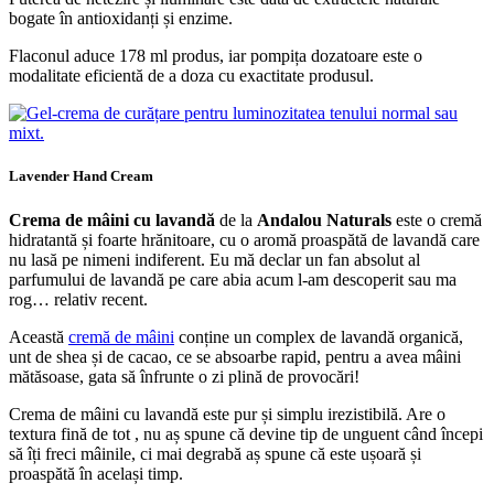
bogate în antioxidanți și enzime.
Flaconul aduce 178 ml produs, iar pompița dozatoare este o
modalitate eficientă de a doza cu exactitate produsul.
Lavender Hand Cream
Crema de mâini cu lavandă
de la
Andalou Naturals
este o cremă
hidratantă și foarte hrănitoare, cu o aromă proaspătă de lavandă care
nu lasă pe nimeni indiferent. Eu mă declar un fan absolut al
parfumului de lavandă pe care abia acum l-am descoperit sau ma
rog… relativ recent.
Această
cremă de mâini
conține un complex de lavandă organică,
unt de shea și de cacao, ce se absoarbe rapid, pentru a avea mâini
mătăsoase, gata să înfrunte o zi plină de provocări!
Crema de mâini cu lavandă este pur și simplu irezistibilă. Are o
textura fină de tot , nu aș spune că devine tip de unguent când începi
să îți freci mâinile, ci mai degrabă aș spune că este ușoară și
proaspătă în același timp.