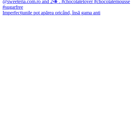
Imperfecțiunile pot apărea oricând, însă gama anti