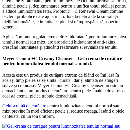
Crema de zi hidratantă pentru luminozitatea tenului normal sau mixt,
elimină petele și depigmentarea pentru a unifica tonul pielii și pentru
a aduce luminozitatea feței. Probiotic + C Renewal Cream conține
bacterii probiotice care ajută microflora benefică de la suprafață
pielii, îmbunătățește imunitatea pielii și reîmprospătează aspectul
general.
Aplicată în mod regulat, crema de zi hidratantă pentru luminozitatea
tenului normal sau mixt, are proprietăți hidratante și anti-aging,
crescând imunitatea și aducând reafirmare și revitalizare tenului.
Meyer Lemon +C Creamy Cleanser – Gel-crema de curățare
pentru luminozitatea tenului normal sau mixt.
Acesta este un produs de curățare extrem de blând ce îmi lasă în
același timp pielea să se simtă „curată” dar și alintată de atingeri
suave și cremoase. Meyer Lemon +C Creamy Cleanser nu este un
demachiant ci un produs de curățare pentru piele. Înainte de a folosi
această crema, pielea trebuie demachiată.
Gelul-cremă de curățare
pentru luminozitatea tenului normal sau
mixt previne în mod eficient petele și reduce roșeața, lăsând o piele
catifelată, cu un ton uniform.