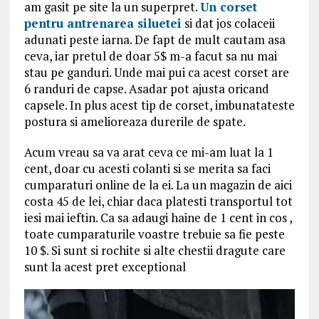
am gasit pe site la un superpret.
Un corset
pentru antrenarea siluetei
si dat jos colaceii
adunati peste iarna. De fapt de mult cautam asa
ceva, iar pretul de doar 5$ m-a facut sa nu mai
stau pe ganduri. Unde mai pui ca acest corset are
6 randuri de capse. Asadar pot ajusta oricand
capsele. In plus acest tip de corset, imbunatateste
postura si amelioreaza durerile de spate.
Acum vreau sa va arat ceva ce mi-am luat la 1
cent, doar cu acesti colanti si se merita sa faci
cumparaturi online de la ei. La un magazin de aici
costa 45 de lei, chiar daca platesti transportul tot
iesi mai ieftin. Ca sa adaugi haine de 1 cent in cos ,
toate cumparaturile voastre trebuie sa fie peste
10 $. Si sunt si rochite si alte chestii dragute care
sunt la acest pret exceptional