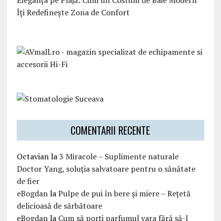
Eleganța pe Plajă: Cum un Costum de Baie Modern
Îți Redefinește Zona de Confort
COMENTARII RECENTE
Octavian
la
3 Miracole – Suplimente naturale
Doctor Yang, soluția salvatoare pentru o sănătate
de fier
eBogdan
la
Pulpe de pui în bere și miere – Rețetă
delicioasă de sărbătoare
eBogdan
la
Cum să porți parfumul vara fără să-l