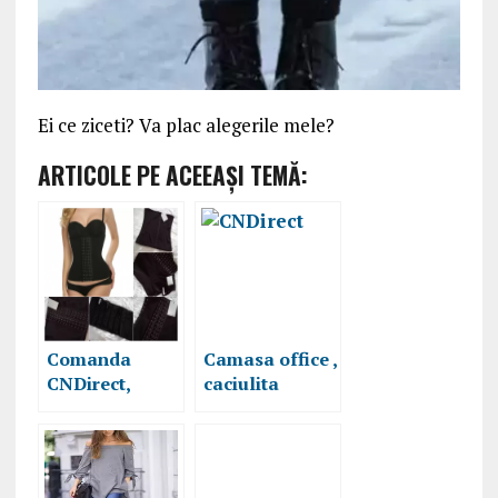
Ei ce ziceti? Va plac alegerile mele?
ARTICOLE PE ACEEAŞI TEMĂ:
Comanda
Camasa office ,
CNDirect,
caciulita
review
primavara si
pantaloni copii
,CNDirect