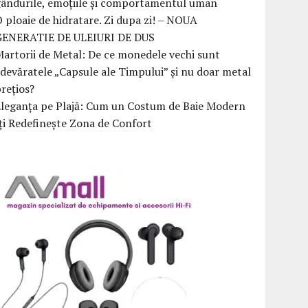
ândurile, emoțiile și comportamentul uman
 ploaie de hidratare. Zi dupa zi! – NOUA
GENERATIE DE ULEIURI DE DUS
artorii de Metal: De ce monedele vechi sunt
devăratele „Capsule ale Timpului” și nu doar metal
rețios?
Eleganța pe Plajă: Cum un Costum de Baie Modern
ți Redefinește Zona de Confort