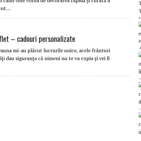
i când vine vorba de decorarea rapidă și curată a
Sunt…
uflet – cadouri personalizate
eauna mi-au plăcut lucrurile unice, acele frânturi
îţi dau siguranţa că nimeni nu te va copia şi vei fi