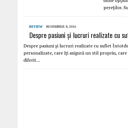
bune opțiun
pereților. 
REVIEW
NOIEMBRIE 8, 2016
Despre pasiuni şi lucruri realizate cu s
Despre pasiuni şi lucruri realizate cu suflet Întotd
personalizate, care îţi asigură un stil propriu, care 
diferit…