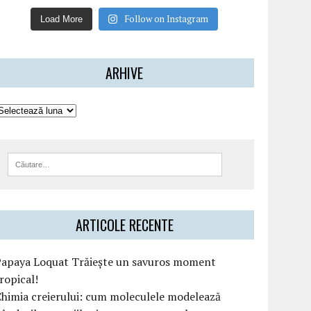
Follow on Instagram
Load More
ARHIVE
ARTICOLE RECENTE
Papaya Loquat Trăiește un savuros moment
ropical!
himia creierului: cum moleculele modelează