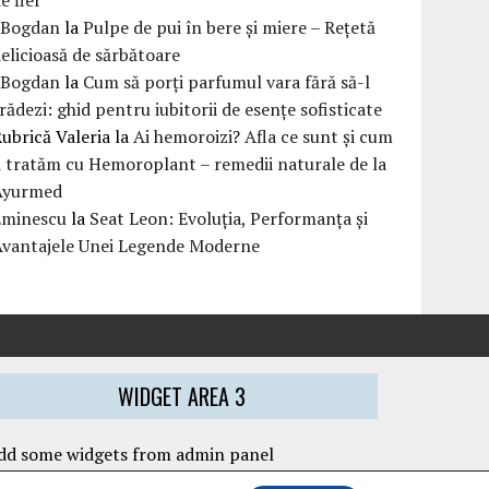
eBogdan
la
Pulpe de pui în bere și miere – Rețetă
elicioasă de sărbătoare
eBogdan
la
Cum să porți parfumul vara fără să-l
rădezi: ghid pentru iubitorii de esențe sofisticate
ubrică Valeria
la
Ai hemoroizi? Afla ce sunt și cum
i tratăm cu Hemoroplant – remedii naturale de la
Ayurmed
Eminescu
la
Seat Leon: Evoluția, Performanța și
Avantajele Unei Legende Moderne
WIDGET AREA 3
dd some widgets from admin panel