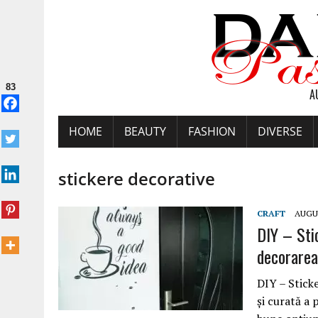
83
A
HOME
BEAUTY
FASHION
DIVERSE
stickere decorative
CRAFT
AUGUS
DIY – Sti
decorarea 
DIY – Stick
și curată a 