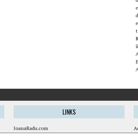
d
t
R
î
LINKS
IoanaRadu.com
A
caietul-cristinei.ro