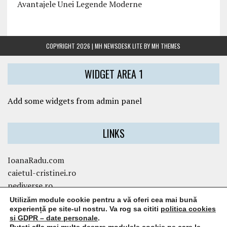
Avantajele Unei Legende Moderne
COPYRIGHT 2026 | MH NEWSDESK LITE BY
MH THEMES
WIDGET AREA 1
Add some widgets from admin panel
LINKS
IoanaRadu.com
caietul-cristinei.ro
pediverse.ro
Utilizăm module cookie pentru a vă oferi cea mai bună
experiență pe site-ul nostru. Va rog sa cititi
politica cookies
WIDGET AREA 3
si GDPR – date personale
.