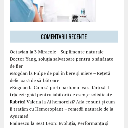
COMENTARII RECENTE
Octavian
la
3 Miracole – Suplimente naturale
Doctor Yang, soluția salvatoare pentru o sănătate
de fier
eBogdan
la
Pulpe de pui în bere și miere – Rețetă
delicioasă de sărbătoare
eBogdan
la
Cum să porți parfumul vara fără să-l
trădezi: ghid pentru iubitorii de esențe sofisticate
Rubrică Valeria
la
Ai hemoroizi? Afla ce sunt și cum
îi tratăm cu Hemoroplant – remedii naturale de la
Ayurmed
Eminescu
la
Seat Leon: Evoluția, Performanța și