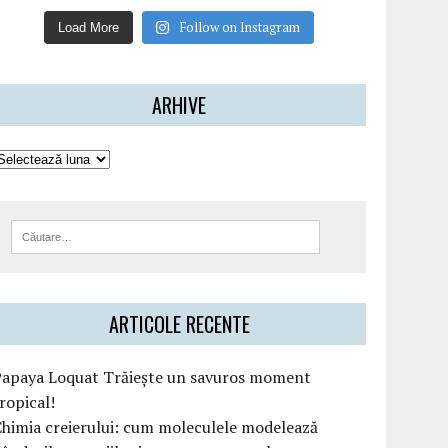
Follow on Instagram
Load More
ARHIVE
ARTICOLE RECENTE
Papaya Loquat Trăiește un savuros moment
ropical!
himia creierului: cum moleculele modelează