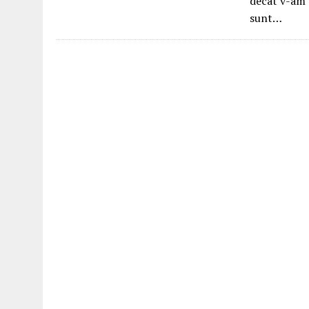
decât v-am o
sunt…