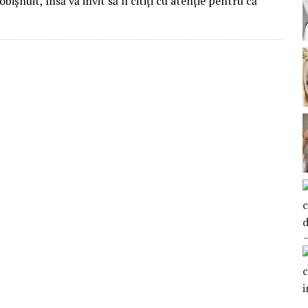
bișnuit, însă vă invit să îl citiți cu atenție pentru că