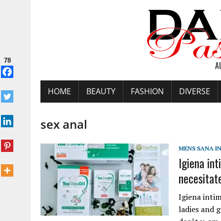
78
A
HOME
BEAUTY
FASHION
DIVERSE
sex anal
MENS SANA I
Igiena int
necesitat
Igiena intim
ladies and 