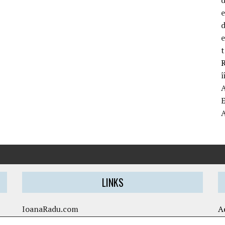
d
t
R
î
LINKS
IoanaRadu.com
A
caietul-cristinei.ro