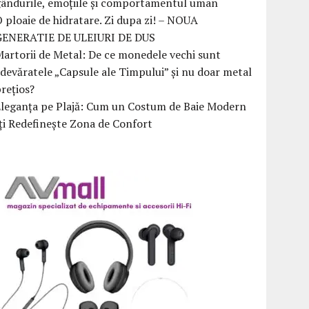
ândurile, emoțiile și comportamentul uman
 ploaie de hidratare. Zi dupa zi! – NOUA
GENERATIE DE ULEIURI DE DUS
artorii de Metal: De ce monedele vechi sunt
devăratele „Capsule ale Timpului” și nu doar metal
rețios?
Eleganța pe Plajă: Cum un Costum de Baie Modern
ți Redefinește Zona de Confort