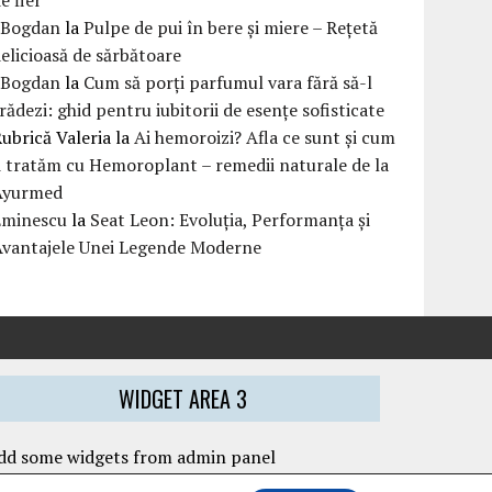
eBogdan
la
Pulpe de pui în bere și miere – Rețetă
elicioasă de sărbătoare
eBogdan
la
Cum să porți parfumul vara fără să-l
rădezi: ghid pentru iubitorii de esențe sofisticate
ubrică Valeria
la
Ai hemoroizi? Afla ce sunt și cum
i tratăm cu Hemoroplant – remedii naturale de la
Ayurmed
Eminescu
la
Seat Leon: Evoluția, Performanța și
Avantajele Unei Legende Moderne
WIDGET AREA 3
dd some widgets from admin panel