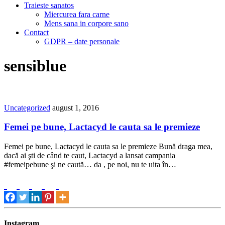
Traieste sanatos
Miercurea fara carne
Mens sana in corpore sano
Contact
GDPR – date personale
sensiblue
Uncategorized
august 1, 2016
Femei pe bune, Lactacyd le cauta sa le premieze
Femei pe bune, Lactacyd le cauta sa le premieze Bună draga mea,
dacă ai şti de când te caut, Lactacyd a lansat campania
#femeipebune şi ne caută… da , pe noi, nu te uita în…
Instagram