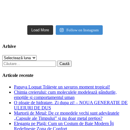
Load More
Follow on Instagram
Arhive
Arhive
Caută
după:
Articole recente
Papaya Loquat Trăiește un savuros moment tropical!
Chimia creierului: cum moleculele modelează gândurile,
emoțiile și comportamentul uman
O ploaie de hidratare. Zi dupa zi! – NOUA GENERATIE DE
ULEIURI DE DUS
Martorii de Metal: De ce monedele vechi sunt adevăratele
„Capsule ale Timpului” și nu doar metal prețios?
Eleganța pe Plajă: Cum un Costum de Baie Modern Îți
Redefinește Zona de Confort