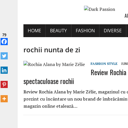
A
HOME
BEAUTY
FASHION
DIVERSE
79
rochii nunta de zi
FASHION STYLE
IUNI
Review Rochia 
spectaculoase rochii
Review Rochia Alana by Marie Zélie, magazinul cu ce
prezint cu încântare un nou brand de îmbrăcăminte,
magazin online etalează…