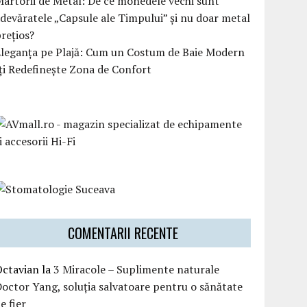
artorii de Metal: De ce monedele vechi sunt
devăratele „Capsule ale Timpului” și nu doar metal
rețios?
Eleganța pe Plajă: Cum un Costum de Baie Modern
ți Redefinește Zona de Confort
COMENTARII RECENTE
Octavian
la
3 Miracole – Suplimente naturale
octor Yang, soluția salvatoare pentru o sănătate
e fier