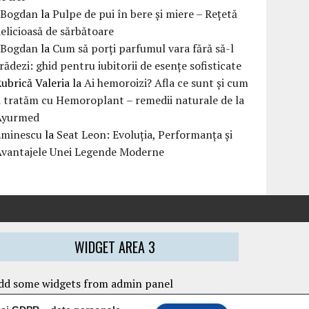
eBogdan
la
Pulpe de pui în bere și miere – Rețetă
elicioasă de sărbătoare
eBogdan
la
Cum să porți parfumul vara fără să-l
rădezi: ghid pentru iubitorii de esențe sofisticate
ubrică Valeria
la
Ai hemoroizi? Afla ce sunt și cum
i tratăm cu Hemoroplant – remedii naturale de la
Ayurmed
Eminescu
la
Seat Leon: Evoluția, Performanța și
Avantajele Unei Legende Moderne
WIDGET AREA 3
dd some widgets from admin panel