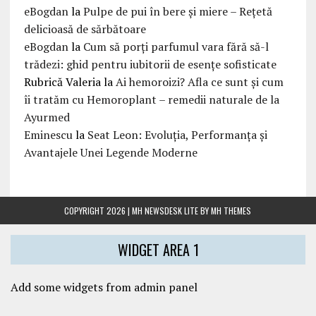
eBogdan
la
Pulpe de pui în bere și miere – Rețetă
delicioasă de sărbătoare
eBogdan
la
Cum să porți parfumul vara fără să-l
trădezi: ghid pentru iubitorii de esențe sofisticate
Rubrică Valeria
la
Ai hemoroizi? Afla ce sunt și cum
îi tratăm cu Hemoroplant – remedii naturale de la
Ayurmed
Eminescu
la
Seat Leon: Evoluția, Performanța și
Avantajele Unei Legende Moderne
COPYRIGHT 2026 | MH NEWSDESK LITE BY
MH THEMES
WIDGET AREA 1
Add some widgets from admin panel