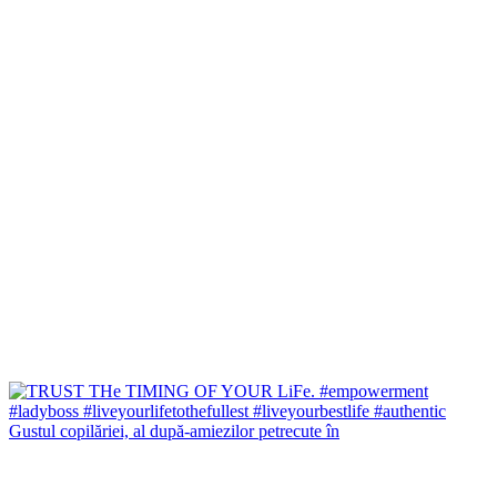
Gustul copilăriei, al după-amiezilor petrecute în