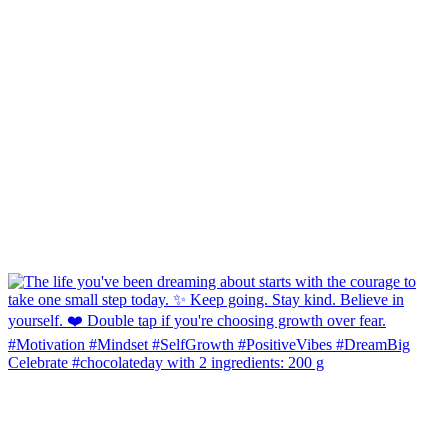
Celebrate #chocolateday with 2 ingredients: 200 g