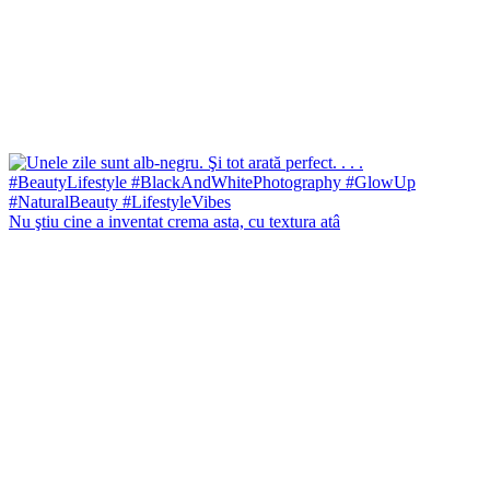
Nu ştiu cine a inventat crema asta, cu textura atâ