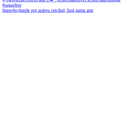
Imperfecțiunile pot apărea oricând, însă gama anti