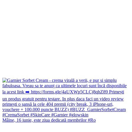
Mâine, 16 iunie, este ziua dedicată membrilor #Ro