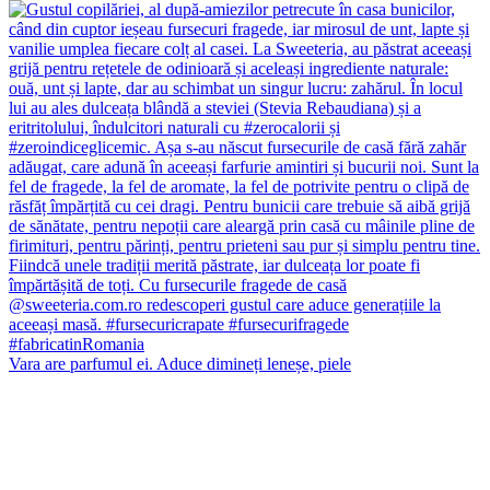
Vara are parfumul ei. Aduce dimineți leneșe, piele