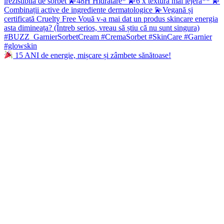
15 ANI de energie, mișcare și zâmbete sănătoase!