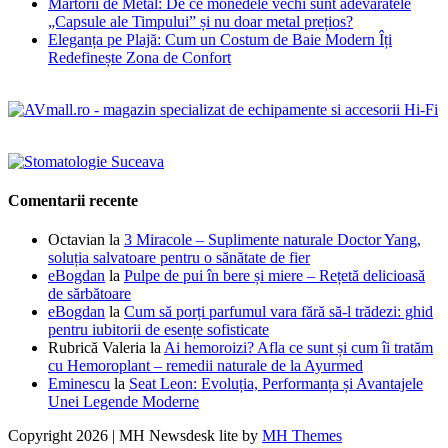
Martorii de Metal: De ce monedele vechi sunt adevăratele
„Capsule ale Timpului” și nu doar metal prețios?
Eleganța pe Plajă: Cum un Costum de Baie Modern Îți
Redefinește Zona de Confort
Comentarii recente
Octavian
la
3 Miracole – Suplimente naturale Doctor Yang,
soluția salvatoare pentru o sănătate de fier
eBogdan
la
Pulpe de pui în bere și miere – Rețetă delicioasă
de sărbătoare
eBogdan
la
Cum să porți parfumul vara fără să-l trădezi: ghid
pentru iubitorii de esențe sofisticate
Rubrică Valeria
la
Ai hemoroizi? Afla ce sunt și cum îi tratăm
cu Hemoroplant – remedii naturale de la Ayurmed
Eminescu
la
Seat Leon: Evoluția, Performanța și Avantajele
Unei Legende Moderne
Copyright 2026 | MH Newsdesk lite by
MH Themes