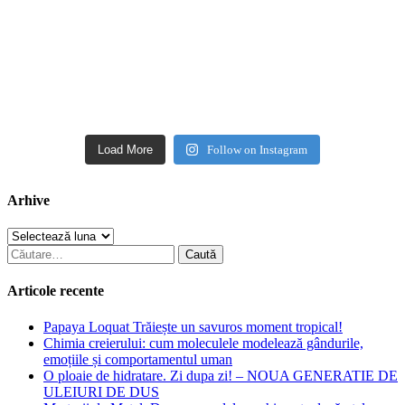
Load More
Follow on Instagram
Arhive
Arhive
Caută
după:
Articole recente
Papaya Loquat Trăiește un savuros moment tropical!
Chimia creierului: cum moleculele modelează gândurile,
emoțiile și comportamentul uman
O ploaie de hidratare. Zi dupa zi! – NOUA GENERATIE DE
ULEIURI DE DUS