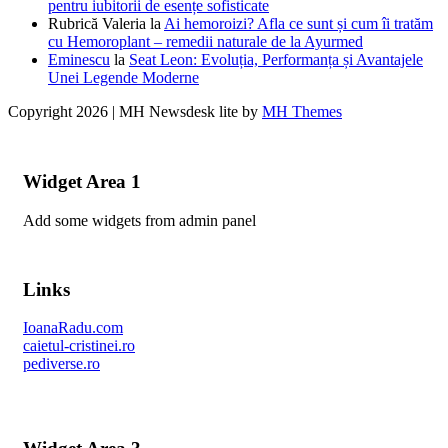
pentru iubitorii de esențe sofisticate
Rubrică Valeria
la
Ai hemoroizi? Afla ce sunt și cum îi tratăm
cu Hemoroplant – remedii naturale de la Ayurmed
Eminescu
la
Seat Leon: Evoluția, Performanța și Avantajele
Unei Legende Moderne
Copyright 2026 | MH Newsdesk lite by
MH Themes
Widget Area 1
Add some widgets from admin panel
Links
IoanaRadu.com
caietul-cristinei.ro
pediverse.ro