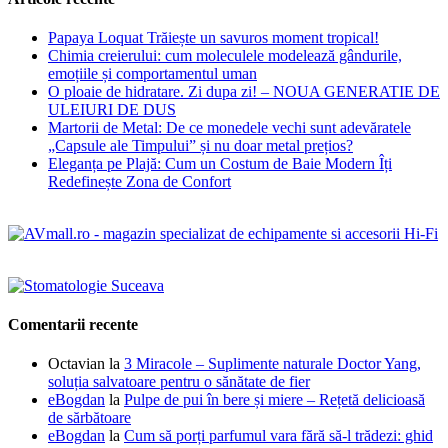
Papaya Loquat Trăiește un savuros moment tropical!
Chimia creierului: cum moleculele modelează gândurile,
emoțiile și comportamentul uman
O ploaie de hidratare. Zi dupa zi! – NOUA GENERATIE DE
ULEIURI DE DUS
Martorii de Metal: De ce monedele vechi sunt adevăratele
„Capsule ale Timpului” și nu doar metal prețios?
Eleganța pe Plajă: Cum un Costum de Baie Modern Îți
Redefinește Zona de Confort
Comentarii recente
Octavian
la
3 Miracole – Suplimente naturale Doctor Yang,
soluția salvatoare pentru o sănătate de fier
eBogdan
la
Pulpe de pui în bere și miere – Rețetă delicioasă
de sărbătoare
eBogdan
la
Cum să porți parfumul vara fără să-l trădezi: ghid